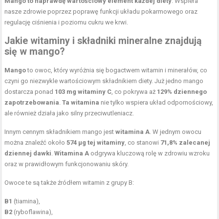
Mango to naprawdę wartościowy element każdej diety
. Wspiera
nasze zdrowie poprzez poprawę funkcji układu pokarmowego oraz
regulację ciśnienia i poziomu cukru we krwi.
Jakie witaminy i składniki mineralne znajdują
się w mango?
Mango
to owoc, który wyróżnia się bogactwem witamin i minerałów, co
czyni go niezwykle wartościowym składnikiem diety. Już jedno mango
dostarcza ponad
103 mg witaminy C
, co pokrywa aż
129% dziennego
zapotrzebowania
.
Ta witamina
nie tylko wspiera układ odpornościowy,
ale również działa jako silny przeciwutleniacz.
Innym cennym składnikiem mango jest
witamina A
. W jednym owocu
można znaleźć około
574 μg tej witaminy
, co stanowi
71,8% zalecanej
dziennej dawki
.
Witamina A
odgrywa kluczową rolę w zdrowiu wzroku
oraz w prawidłowym funkcjonowaniu skóry.
Owoce te są także źródłem witamin z grupy B:
B1
(tiamina),
B2
(ryboflawina),