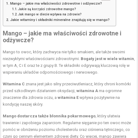
Mango – jakie ma właściwości zdrowotne i odżywcze?
Jakie są korzyści zdrowotne mango?
Jak mango w diecie wpływa na zdrowie?
Jakie witaminy i składniki mineralne znajdują się w mango?
Mango – jakie ma właściwości zdrowotne i
odżywcze?
Mango to owoc, który zachwyca nie tylko smakiem, ale także swoimi
niezwykłymi właściwościami zdrowotnymi.
Bogaty jest w wiele witamin
,
w tym A, C i E oraz te z grupy B. Te składniki odgrywają kluczową rolę w
wspieraniu układów odpornościowego i nerwowego.
Witamina C
znana jest jako silny przeciwutleniacz, który chroni komórki
przed szkodliwym działaniem oksydacji,
witamina A
ma ogromne
znaczenie dla zdrowia oczu, a
witamina E
wpływa pozytywnie na
kondycję naszej skóry.
Mango dostarcza także błonnika pokarmowego
, który ułatwia
trawienie i zapobiega zaparciom. Regularne sięganie po ten owoc może
pomóc w obniżeniu poziomu cholesterolu oraz ciśnienia tętniczego, co
czyni go cennym elementem zdrowej diety. Co więcej, mango zawiera