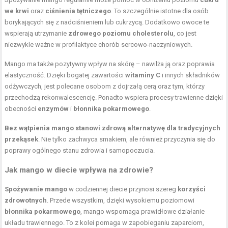
we krwi
oraz
ciśnienia tętniczego
. To szczególnie istotne dla osób
borykających się z nadciśnieniem lub cukrzycą. Dodatkowo owoce te
wspierają utrzymanie
zdrowego poziomu cholesterolu
, co jest
niezwykle ważne w profilaktyce chorób sercowo-naczyniowych.
Mango ma także pozytywny wpływ na skórę – nawilża ją oraz poprawia
elastyczność. Dzięki bogatej zawartości
witaminy C
i innych składników
odżywczych, jest polecane osobom z dojrzałą cerą oraz tym, którzy
przechodzą rekonwalescencję. Ponadto wspiera procesy trawienne dzięki
obecności
enzymów
i
błonnika pokarmowego
.
Bez wątpienia mango stanowi zdrową alternatywę dla tradycyjnych
przekąsek
. Nie tylko zachwyca smakiem, ale również przyczynia się do
poprawy ogólnego stanu zdrowia i samopoczucia.
Jak mango w diecie wpływa na zdrowie?
Spożywanie mango
w codziennej diecie przynosi szereg
korzyści
zdrowotnych
. Przede wszystkim, dzięki wysokiemu poziomowi
błonnika pokarmowego
, mango wspomaga prawidłowe działanie
układu trawiennego. To z kolei pomaga w zapobieganiu zaparciom,