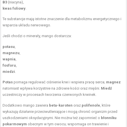
B3
(niacyna),
kwas foliowy
.
Te substancje mają istotne znaczenie dla metabolizmu energetycznego i
wsparcia układu nerwowego.
Jeśli chodzi o minerały, mango dostarcza:
potasu
,
magnezu
,
wapnia
,
fosforu
,
miedzi
.
Potas
pomaga regulować ciśnienie krwi i wspiera pracę serca;
magnez
natomiast wpływa korzystnie na zdrowie kości oraz mięśni.
Miedź
uczestniczy w procesach tworzenia czerwonych krwinek.
Dodatkowo mango zawiera
beta-karoten
oraz
polifenole
, które
wykazują działanie przeciwutleniające i mogą chronić organizm przed
uszkodzeniami oksydacyjnymi. Nie można też zapomnieć o
błonniku
pokarmowym
obecnym w tym owocu; wspomaga on trawienie i