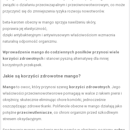
związki o działaniu przeciwzapalnym i przeciwnowotworowym, co może
przyczynić się do zmniejszenia ryzyka rozwoju nowotworów.
beta-karoten obecny w mango sprzyja nawilżeniu skóry,
poprawia jej elastyczność,
dzięki antybakteryjnym i antywirusowym właściwościom wzmacnia
naturalną odporność organizmu.
Wprowadzenie mango do codziennych posiłków przynosi wiele
korzyści zdrowotnych
i stanowi pyszną alternatywę dla mniej
korzystnych przekąsek.
Jakie są korzyści zdrowotne mango?
Mango
to owoc, który przynosi szereg
korzyści zdrowotnych
. Jego
właściwości przeciwnowotworowe pomagają w walce z rakiem piersi i
okrężnicy, skutecznie eliminując chore komórki, jednocześnie
oszczędzając zdrowe tkanki. Polifenole obecne w mango działają jako
potężne
przeciwutleniacze
, co chroni organizm przed szkodliwym
stresem oksydacyjnym.
Spożywanie mango regularnie może pomóc w obniżeniu poziomu
cukru