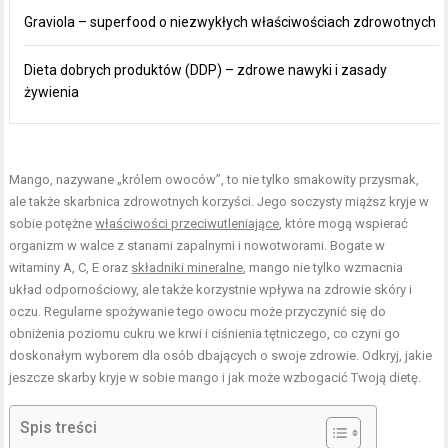
Graviola – superfood o niezwykłych właściwościach zdrowotnych
Dieta dobrych produktów (DDP) – zdrowe nawyki i zasady
żywienia
Mango, nazywane „królem owoców”, to nie tylko smakowity przysmak,
ale także skarbnica zdrowotnych korzyści. Jego soczysty miąższ kryje w
sobie potężne
właściwości przeciwutleniające
, które mogą wspierać
organizm w walce z stanami zapalnymi i nowotworami. Bogate w
witaminy A, C, E oraz
składniki mineralne
, mango nie tylko wzmacnia
układ odpornościowy, ale także korzystnie wpływa na zdrowie skóry i
oczu. Regularne spożywanie tego owocu może przyczynić się do
obniżenia poziomu cukru we krwi i ciśnienia tętniczego, co czyni go
doskonałym wyborem dla osób dbających o swoje zdrowie. Odkryj, jakie
jeszcze skarby kryje w sobie mango i jak może wzbogacić Twoją dietę.
Spis treści