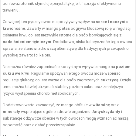
ponieważ błonnik stymuluje perystaltykę jelit i sprzyja efektywnemu
trawieniu.
Co więcej, ten pyszny owoc ma pozytywny wpływ na
serce
i
naczynia
krwionośne
. Zawarty w mango
potas
odgrywa kluczową rolę w regulacji
ciśnienia krwi, co jest niezwykle istotne dla osób borykających się z
nadciśnieniem tętniczym
. Dodatkowo, niska kaloryczność tego owocu
sprawia, że stanowi zdrowszą alternatywę dla tradycyjnych przekąsek o
wysokiej zawartości kalorii.
Nie można również zapominać o korzystnym wpływie mango na
poziom
cukru we krwi
. Regularne spożywanie tego owocu może wspierać
regulację glukozy, co jest ważne dla osób zagrożonych
cukrzycą
. Dzięki
temu można łatwiej utrzymać stabilny poziom cukru oraz zmniejszyć
ryzyko wystąpienia chorób metabolicznych.
Dodatkowo warto zaznaczyć, że mango obfituje w
witaminę
oraz
minerały
wspierające ogólne zdrowie organizmu.
Antyoksydanty
i
substancje odżywcze obecne w tych owocach mogą wzmacniać naszą
odporność oraz działać przeciwzapalnie.