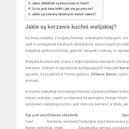
Jakie składniki są kluczowe w Cawl?
Co to jest bara brith i jak się go piecze?
Jakie są sekrety idealnych welsh cakes?
Jakie są korzenie kuchni walijskiej?
Kuchnia walijska, z bogatą historią i unikalnymi tradycjami, m
Jest to amalgamat lokalnych składników, sezonowych produkt
walijskiej gastronomii leży głęboki związek z naturą, co spraw
Walijska kuchnia jest znana z wykorzystania świeżych, lokaln
warzywa. Jednym z najczęściej występujących mięs jest
bara
sposób, na przykład w formie gulaszu.
Główne dania
często
aromatu.
W kuchni walijskiej nie brakuje również odzwierciedlenia kultu
mięsa i warzyw, często podawana na specjalne okazje. Innym
symbolem walijskiej kuchni i jest ceniona zarówno w Walii, jak 
Typ potrawy
Główne składniki
Opi
Cawl
Baranina, warzywa
Tradycyjna zupa serwowana po
Welsh rarebit
Ser, chleb
Zapiekanka serowa, popularna