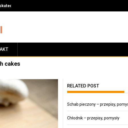
skuteczny sposób na zrzucenie wagi
TAKT
sh cakes
RELATED POST
Schab pieczony – przepisy, pomy
Chłodnik – przepisy, pomysły