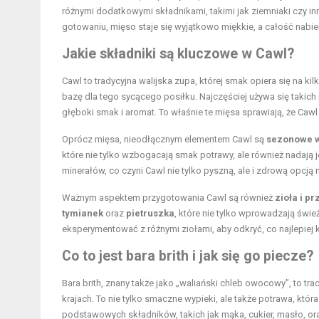
różnymi dodatkowymi składnikami, takimi jak ziemniaki czy i
gotowaniu, mięso staje się wyjątkowo miękkie, a całość nabier
Jakie składniki są kluczowe w Cawl?
Cawl to tradycyjna walijska zupa, której smak opiera się na 
bazę dla tego sycącego posiłku. Najczęściej używa się takic
głęboki smak i aromat. To właśnie te mięsa sprawiają, że Cawl
Oprócz mięsa, nieodłącznym elementem Cawl są
sezonowe 
które nie tylko wzbogacają smak potrawy, ale również nadaj
minerałów, co czyni Cawl nie tylko pyszną, ale i zdrową opcją 
Ważnym aspektem przygotowania Cawl są również
zioła i p
tymianek
oraz
pietruszka
, które nie tylko wprowadzają świe
eksperymentować z różnymi ziołami, aby odkryć, co najlepiej
Co to jest bara brith i jak się go piecze?
Bara brith, znany także jako „waliański chleb owocowy”, to tr
krajach. To nie tylko smaczne wypieki, ale także potrawa, która 
podstawowych składników, takich jak mąka, cukier, masło, or