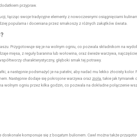
dodatkiem przypraw.
ucji, łącząc swoje tradycyjne elementy z nowoczesnymi osiągnięciami kulinar
rdziej popularna i doceniana przez smakoszy z różnych zakątków świata.
e?
gulaszu. Przygotowuje się je na wolnym ogniu, co pozwala składnikom na wydo
zaje mięsa, z reguły baranina lub wołowina, oraz świeże warzywa, najczęście
 współtworzy charakterystyczny, głęboki smak tej potrawy.
ki, a następnie podsmażyć je na patelni, aby nadać mu lekko złocisty kolor. 
onem. Następnie dodaje się pokrojone warzywa oraz
zioła
, takie jak tymianek 
 na wolnym ogniu przez kilka godzin, co pozwala na dokładne połączenie ws
óre doskonale komponuje się z bogatym bulionem. Cawl można także przygot