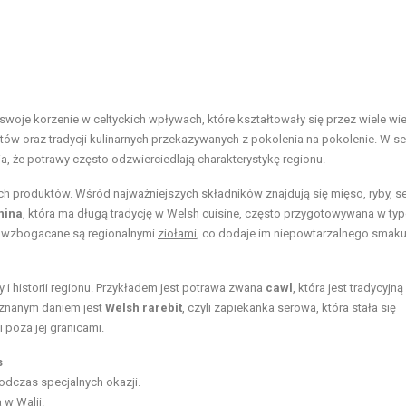
a swoje korzenie w celtyckich wpływach, które kształtowały się przez wiele wi
ów oraz tradycji kulinarnych przekazywanych z pokolenia na pokolenie. W se
ia, że potrawy często odzwierciedlają charakterystykę regionu.
ych produktów. Wśród najważniejszych składników znajdują się mięso, ryby, se
nina
, która ma długą tradycję w Welsh cuisine, często przygotowywana w ty
 wzbogacane są regionalnymi
ziołami
, co dodaje im niepowtarzalnego smaku
ry i historii regionu. Przykładem jest potrawa zwana
cawl
, która jest tradycyjn
 znanym daniem jest
Welsh rarebit
, czyli zapiekanka serowa, która stała się
i poza jej granicami.
s
dczas specjalnych okazji.
 w Walii.