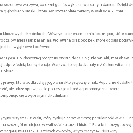
nne sezonowe warzywa, co czyni go niezwykle uniwersalnym daniem. Dzięki d
a głębokiego smaku, który jest szczególnie ceniony w walijskiej kuchni.
kilku kluczowych składnikach. Głównym elementem dania jest
mięso
, które sta
h rodzajów mięsa jak
baranina
,
wołowina
oraz
boczek
, które dodają potrawi
 jest tak wyjątkowe i pożywne.
warzywa
. Do klasycznej receptury często dodaje się
ziemniaki
,
marchew
i
ą jej odpowiednią konsystencję. Warzywa te są doskonałym źródłem
witamin
i
na obiad.
rzyprawy
, które podkreślają jego charakterystyczny smak. Popularne dodatki 
żość, ale także sprawiają, że potrawa jest bardziej aromatyczna. Warto
 komponuje się z wybranymi składnikami.
adycyjny przysmak z Walii, który zyskuje coraz większą popularność w wielu in
ma szczególne miejsce w walijskiej kulturze i historii. Bara brith przygotowuje
az bogatej mieszanki suszonych owoców, w tym rodzynek i żurawiny.