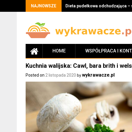
Skip
NAJNOWSZE
Dieta pudełkowa odchudzająca – 
to
content
HOME
WSPÓŁPRACA I KON
Kuchnia walijska: Cawl, bara brith i wel
wykrawacze.pl
Posted on
2 listopada 2020
by