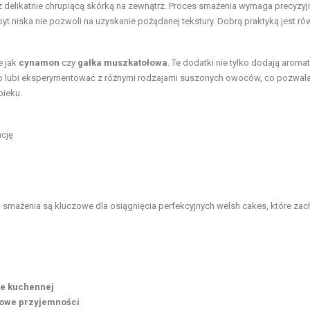
z delikatnie chrupiącą skórką na zewnątrz. Proces smażenia wymaga precyzy
yt niska nie pozwoli na uzyskanie pożądanej tekstury. Dobrą praktyką jest ró
e jak
cynamon
czy
gałka muszkatołowa
. Te dodatki nie tylko dodają aromat
osób lubi eksperymentować z różnymi rodzajami suszonych owoców, co pozwal
pieku.
ncję
 smażenia są kluczowe dla osiągnięcia perfekcyjnych welsh cakes, które za
ie kuchennej
kowe przyjemności