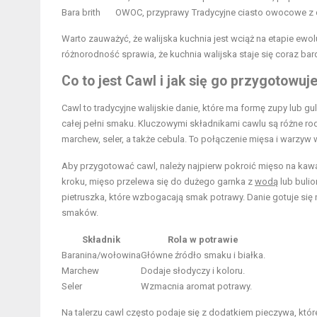
Bara brith
OWOC, przyprawy
Tradycyjne ciasto owocowe z 
Warto zauważyć, że walijska kuchnia jest wciąż na etapie ewol
różnorodność sprawia, że kuchnia walijska staje się coraz ba
Co to jest Cawl i jak się go przygotowuj
Cawl to tradycyjne walijskie danie, które ma formę zupy lub 
całej pełni smaku. Kluczowymi składnikami cawlu są różne rod
marchew, seler, a także cebula. To połączenie mięsa i warzyw
Aby przygotować cawl, należy najpierw pokroić mięso na kawał
kroku, mięso przelewa się do dużego garnka z
wodą
lub buli
pietruszka, które wzbogacają smak potrawy. Danie gotuje się
smaków.
Składnik
Rola w potrawie
Baranina/wołowina
Główne źródło smaku i białka.
Marchew
Dodaje słodyczy i koloru.
Seler
Wzmacnia aromat potrawy.
Na talerzu cawl często podaje się z dodatkiem pieczywa, kt