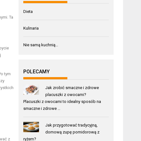
Dieta
nymi. Ta
Kulinaria
Nie samą kuchnią…
bycie
j
POLECAMY
Po tym
czy
Jak zrobić smaczne i zdrowe
zystkich
placuszki z owocami?
Placuszki z owocami to idealny sposób na
smaczne i zdrowe …
Jak przygotować tradycyjną,
domową zupę pomidorową z
ryżem?
ować z