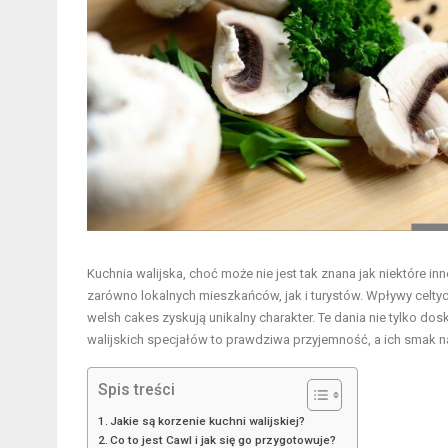
Kuchnia walijska, choć może nie jest tak znana jak niektóre in
zarówno lokalnych mieszkańców, jak i turystów. Wpływy celtyck
welsh cakes zyskują unikalny charakter. Te dania nie tylko dos
walijskich specjałów to prawdziwa przyjemność, a ich smak 
Spis treści
Jakie są korzenie kuchni walijskiej?
Co to jest Cawl i jak się go przygotowuje?