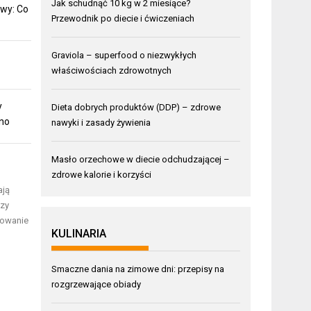
Jak schudnąć 10 kg w 2 miesiące?
wy: Co
Przewodnik po diecie i ćwiczeniach
Graviola – superfood o niezwykłych
właściwościach zdrowotnych
y
Dieta dobrych produktów (DDP) – zdrowe
mno
nawyki i zasady żywienia
Masło orzechowe w diecie odchudzającej –
zdrowe kalorie i korzyści
ają
czy
otowanie
KULINARIA
Smaczne dania na zimowe dni: przepisy na
rozgrzewające obiady