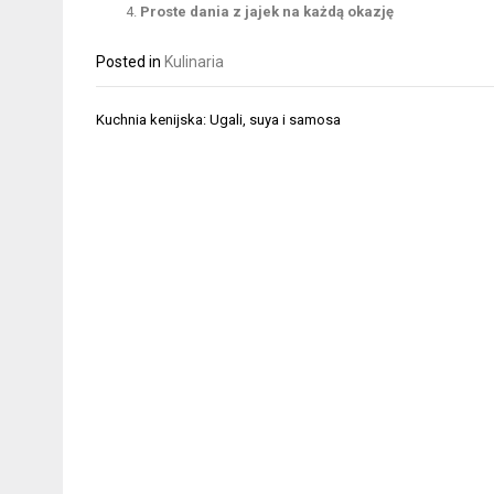
Proste dania z jajek na każdą okazję
Posted in
Kulinaria
Nawigacja
Kuchnia kenijska: Ugali, suya i samosa
wpisu