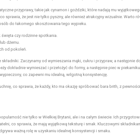
atyczne przyprawy, takie jak cynamon i goździki, które nadają mu wyjątkowe
o sprawia, że jest nie tylko pyszny, ale również atrakcyjny wizualnie. Warto r
le osób do łakomego skosztowania tego wypieku.
k święta czy rodzinne spotkania.
lub dżemu.
ach od pokoleń.
e składniki. Zaczynamy od wymieszania mąki, cukru i przypraw, a następnie 
y dokładnie wymieszać i przełożyć do formy, a następnie piec w piekarniku
 wypieczony, co zapewni mu idealną, wilgotną konsystencję.
chnię, co sprawia, że każdy, kto ma okazję spróbować bara brith, z pewnośc
opularność nie tylko w Wielkiej Brytanii, ale i na całym świecie. Ich przygotow
atelni, co sprawia, że mają wyjątkową teksturę i smak. Kluczowymi składnika
odgrywa ważną rolę w uzyskaniu idealnej konsystencji i smaku.