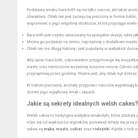
Podstawą smaku bara brith są nie tylko owoce, ale także arom
charakteru. Chleb ten jest zazwyczaj pieczony w formie babki, c
wspomnieć o jego wilgotnej strukturze, która przyciąga wie
Bara brith jest często serwowany na specjalne okazje, takie ja
Można go podawać na zimno, najczęściej z dodatkiem masła 
Chleb ten ma długą historię i jest popularny w walijskich dom
Aby upiec bara brith, odpowiednio przygotowuje się wszystki
masło oraz namoczone wcześniej suszone owoce. Całość należ
przynajmniej przez godzinę. Ważne jest, aby chleb był dobrze
W trakcie pieczenia, aromaty przypraw i owoców wypełniają ku
doceni jego wyjątkowy smak i zapach.
Jakie są sekrety idealnych welsh cakes?
Welsh cakes to tradycyjne walijskie smakołyki, które zdobyły p
różni się od większości wypieków, ponieważ smaży się je na p
cakes są
mąka
,
masło
,
cukier
oraz
rodzynki
. Każde z nich 