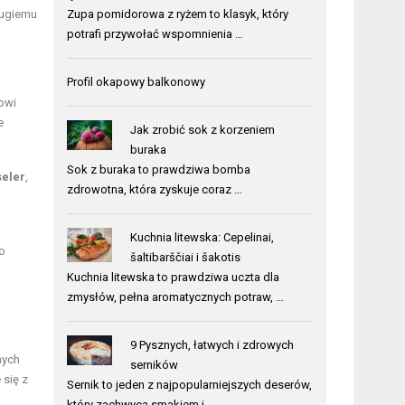
Zupa pomidorowa z ryżem to klasyk, który
ługiemu
potrafi przywołać wspomnienia …
Profil okapowy balkonowy
nowi
e
Jak zrobić sok z korzeniem
buraka
Sok z buraka to prawdziwa bomba
seler
,
zdrowotna, która zyskuje coraz …
Kuchnia litewska: Cepelinai,
to
šaltibarščiai i šakotis
Kuchnia litewska to prawdziwa uczta dla
zmysłów, pełna aromatycznych potraw, …
9 Pysznych, łatwych i zdrowych
nych
serników
 się z
Sernik to jeden z najpopularniejszych deserów,
który zachwyca smakiem i …