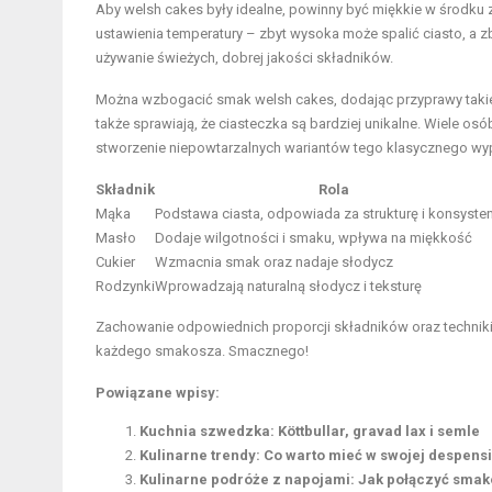
Aby welsh cakes były idealne, powinny być miękkie w środku 
ustawienia temperatury – zbyt wysoka może spalić ciasto, a zb
używanie świeżych, dobrej jakości składników.
Można wzbogacić smak welsh cakes, dodając przyprawy taki
także sprawiają, że ciasteczka są bardziej unikalne. Wiele 
stworzenie niepowtarzalnych wariantów tego klasycznego wy
Składnik
Rola
Mąka
Podstawa ciasta, odpowiada za strukturę i konsyste
Masło
Dodaje wilgotności i smaku, wpływa na miękkość
Cukier
Wzmacnia smak oraz nadaje słodycz
Rodzynki
Wprowadzają naturalną słodycz i teksturę
Zachowanie odpowiednich proporcji składników oraz techniki
każdego smakosza. Smacznego!
Powiązane wpisy:
Kuchnia szwedzka: Köttbullar, gravad lax i semle
Kulinarne trendy: Co warto mieć w swojej despens
Kulinarne podróże z napojami: Jak połączyć sma