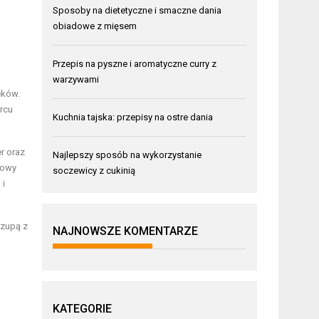
Sposoby na dietetyczne i smaczne dania
obiadowe z mięsem
Przepis na pyszne i aromatyczne curry z
warzywami
eków.
rcu
Kuchnia tajska: przepisy na ostre dania
r oraz
Najlepszy sposób na wykorzystanie
powy
soczewicy z cukinią
 i
ą zupą z
NAJNOWSZE KOMENTARZE
KATEGORIE