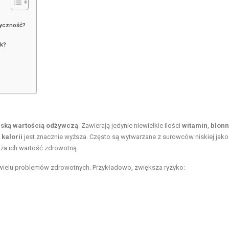
ryczność?
ek?
iską wartością odżywczą
. Zawierają jedynie niewielkie ilości
witamin
,
błonn
z
kalorii
jest znacznie wyższa. Często są wytwarzane z surowców niskiej jakoś
a ich wartość zdrowotną.
wielu problemów zdrowotnych. Przykładowo, zwiększa ryzyko: