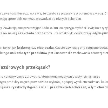
na zawartość tłuszczu sprawia, że często są przyczyną problemów z wagą.
Ch
ież mają sporo soli, co może prowadzić do różnych schorzeń.
sty. Zawierają one przerażające ilości cukru, co sprzyja otyłości i zwiększa ryz
kąsek należą
czekolada
oraz
batony
– te smakołyki dostarczają jedynie pus
h takich jak
krakersy
czy
ciasteczka
. Często zawierają one sztuczne dodatk
Dlatego
unikanie tych produktów
jest kluczowe dla zachowania zdrowej diet
niezdrowych przekąsek?
ne konsekwencje zdrowotne, które mogą negatywnie wpłynąć na nasze
typu produkty często prowadzi do otyłości, będącej wynikiem nadmiaru kalor
zwiększa ryzyko wystąpienia wielu przewlekłych schorzeń, w tym choró