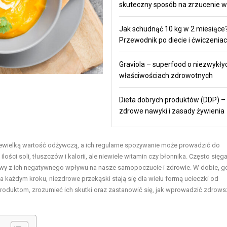
skuteczny sposób na zrzucenie w
Jak schudnąć 10 kg w 2 miesiące
Przewodnik po diecie i ćwiczenia
Graviola – superfood o niezwykły
właściwościach zdrowotnych
Dieta dobrych produktów (DDP) –
zdrowe nawyki i zasady żywienia
iewielką wartość odżywczą, a ich regularne spożywanie może prowadzić do
ci soli, tłuszczów i kalorii, ale niewiele witamin czy błonnika. Często się
rawy z ich negatywnego wpływu na nasze samopoczucie i zdrowie. W dobie, g
a każdym kroku, niezdrowe przekąski stają się dla wielu formą ucieczki od
 produktom, zrozumieć ich skutki oraz zastanowić się, jak wprowadzić zdrows