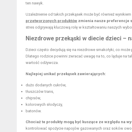
ten nawyk.
Uzależnienie od takich przekąsek może być również wynikie
przetworzonych produktów
zmienia nasze preferencje s
stres odgrywają kluczową rolę w kształtowaniu naszych wyb
Niezdrowe przekąski w diecie dzieci – 
Dzieci często decydują się na niezdrowe smakołyki, co może
Dlatego rodzice powinni zwracać uwagę na to, co ląduje na ta
wartość odżywcza.
Najlepiej unikać przekąsek zawierających:
dużo dodanych cukrów,
tłuszczów trans,
chipsów,
kolorowych słodyczy,
batonów.
Chociaż te produkty mogą być kuszące ze względu na wy
kontrolować spożycie napojów gazowanych oraz soków owoco