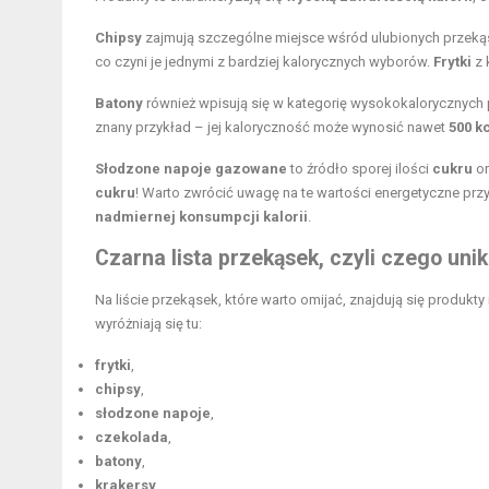
Chipsy
zajmują szczególne miejsce wśród ulubionych przek
co czyni je jednymi z bardziej kalorycznych wyborów.
Frytki
z 
Batony
również wpisują się w kategorię wysokokalorycznych 
znany przykład – jej kaloryczność może wynosić nawet
500 k
Słodzone napoje gazowane
to źródło sporej ilości
cukru
o
cukru
! Warto zwrócić uwagę na te wartości energetyczne pr
nadmiernej konsumpcji kalorii
.
Czarna lista przekąsek, czyli czego unik
Na liście przekąsek, które warto omijać, znajdują się produ
wyróżniają się tu:
frytki
,
chipsy
,
słodzone napoje
,
czekolada
,
batony
,
krakersy
,