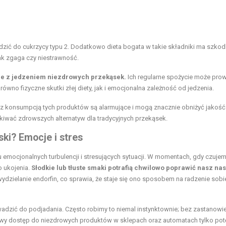
dzić do cukrzycy typu 2. Dodatkowo dieta bogata w takie składniki ma szkod
ak zgaga czy niestrawność.
e z jedzeniem niezdrowych przekąsek.
Ich regularne spożycie może pro
ówno fizyczne skutki złej diety, jak i emocjonalna zależność od jedzenia.
z konsumpcją tych produktów są alarmujące i mogą znacznie obniżyć jakość 
kiwać zdrowszych alternatyw dla tradycyjnych przekąsek.
ki? Emocje i stres
mocjonalnych turbulencji i stresujących sytuacji. W momentach, gdy czujem
o ukojenia.
Słodkie lub tłuste smaki potrafią chwilowo poprawić nasz nas
wydzielanie endorfin, co sprawia, że staje się ono sposobem na radzenie sobi
wadzić do podjadania. Często robimy to niemal instynktownie; bez zastanowi
wy dostęp do niezdrowych produktów w sklepach oraz automatach tylko pot