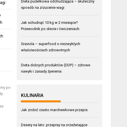
Dieta pudełkowa odchudzająca – skuteczny
agi
sposób na zrzucenie wagi
?
ch
Jak schudnąć 10 kg w 2 miesiące?
Przewodnik po diecie i ćwiczeniach
ch
Graviola – superfood o niezwykłych
właściwościach zdrowotnych
Dieta dobrych produktów (DDP) – zdrowe
nawyki i zasady żywienia
gamy po
dy
KULINARIA
ze
Jak zrobić ciasto marchewkowe przepis
Desery na lato: przepisy na orzeźwiające