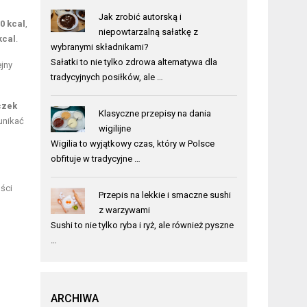
Jak zrobić autorską i
0 kcal
,
niepowtarzalną sałatkę z
kcal
.
wybranymi składnikami?
Sałatki to nie tylko zdrowa alternatywa dla
ejny
tradycyjnych posiłków, ale …
czek
Klasyczne przepisy na dania
unikać
wigilijne
Wigilia to wyjątkowy czas, który w Polsce
obfituje w tradycyjne …
ści
Przepis na lekkie i smaczne sushi
z warzywami
Sushi to nie tylko ryba i ryż, ale również pyszne
…
ARCHIWA