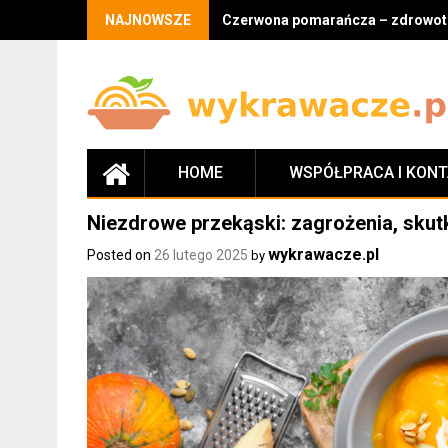
Skip
NAJNOWSZE
Czerwona pomarańcza – zdrowotne
to
content
HOME
WSPÓŁPRACA I KON
Niezdrowe przekąski: zagrożenia, skutk
wykrawacze.pl
Posted on
26 lutego 2025
by