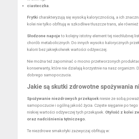
ciasteczka
.
Frytki
charakteryzują się wysoką kalorycznością, a ich znacz
kolei nie tylko obfitują w szkodliwe tłuszcze trans, ale równ
Słodzone napoje
to kolejny istotny element tej niechlubnej li
chorób metabolicznych. Do innych wysoko kalorycznych prze
kalorii bez jakiejkolwiek wartości odżywczej.
Nie można też zapominać o mocno przetworzonych produktac
konserwanty, które nie działają korzystnie na nasz organizm. 
dobrego samopoczucia.
Jakie są skutki zdrowotne spożywania 
Spożywanie niezdrowych przekąsek
niesie ze sobą poważ
samopoczucie i ogólną jakość życia. Częste sięganie po tego 
niskiej wartości odżywczej tych przekąsek.
Otyłość z kolei 
oraz nadciśnienia tętniczego.
Te niezdrowe smakołyki zazwyczaj obfitują w: