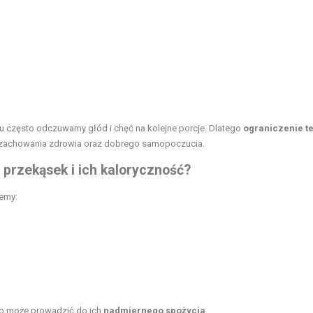
u często odczuwamy głód i chęć na kolejne porcje. Dlatego
ograniczenie t
la zachowania zdrowia oraz dobrego samopoczucia.
 przekąsek i ich kaloryczność?
emy:
co może prowadzić do ich
nadmiernego spożycia
.