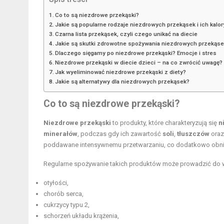
Co to są niezdrowe przekąski?
Jakie są popularne rodzaje niezdrowych przekąsek i ich kalo
Czarna lista przekąsek, czyli czego unikać na diecie
Jakie są skutki zdrowotne spożywania niezdrowych przekąs
Dlaczego sięgamy po niezdrowe przekąski? Emocje i stres
Niezdrowe przekąski w diecie dzieci – na co zwrócić uwagę?
Jak wyeliminować niezdrowe przekąski z diety?
Jakie są alternatywy dla niezdrowych przekąsek?
Co to są niezdrowe przekąski?
Niezdrowe przekąski
to produkty, które charakteryzują się
n
minerałów
, podczas gdy ich zawartość
soli
,
tłuszczów
ora
poddawane intensywnemu przetwarzaniu, co dodatkowo obniż
Regularne spożywanie takich produktów może prowadzić do 
otyłości,
chorób serca,
cukrzycy typu 2,
schorzeń układu krążenia,