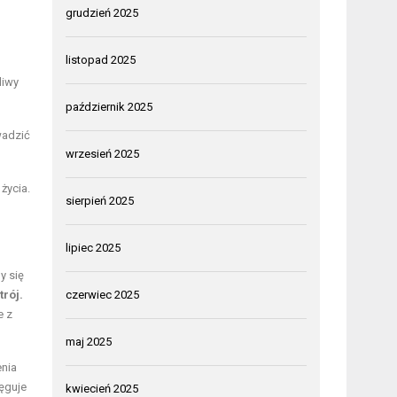
grudzień 2025
listopad 2025
liwy
październik 2025
wadzić
wrzesień 2025
życia.
sierpień 2025
lipiec 2025
y się
trój.
czerwiec 2025
e z
maj 2025
enia
ęguje
kwiecień 2025