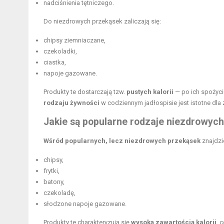
nadciśnienia tętniczego.
Do niezdrowych przekąsek zaliczają się:
chipsy ziemniaczane,
czekoladki,
ciastka,
napoje gazowane.
Produkty te dostarczają tzw.
pustych kalorii
— po ich spożyci
rodzaju żywności
w codziennym jadłospisie jest istotne d
Jakie są popularne rodzaje niezdrowych
Wśród popularnych, lecz niezdrowych przekąsek
znajdzi
chipsy,
frytki,
batony,
czekoladę,
słodzone napoje gazowane
.
Produkty te charakteryzują się
wysoką zawartością kalorii
, 