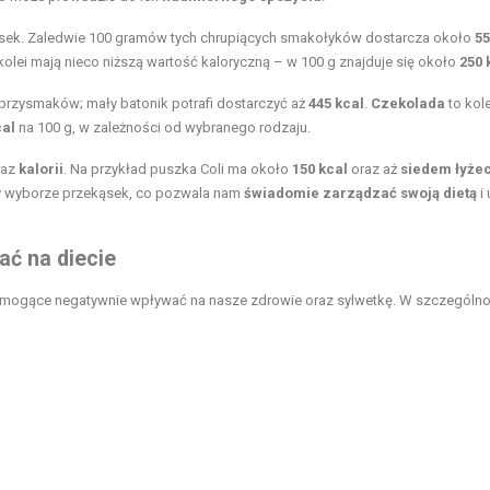
ąsek. Zaledwie 100 gramów tych chrupiących smakołyków dostarcza około
55
kolei mają nieco niższą wartość kaloryczną – w 100 g znajduje się około
250 
przysmaków; mały batonik potrafi dostarczyć aż
445 kcal
.
Czekolada
to kol
cal
na 100 g, w zależności od wybranego rodzaju.
raz
kalorii
. Na przykład puszka Coli ma około
150 kcal
oraz aż
siedem łyże
zy wyborze przekąsek, co pozwala nam
świadomie zarządzać swoją dietą
i 
ać na diecie
kty mogące negatywnie wpływać na nasze zdrowie oraz sylwetkę. W szczególno