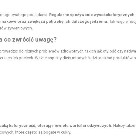
m długotrwałego podjadania.
Regularne spożywanie wysokokalorycznych 
makowe oraz zwiększa potrzebę ich dalszego jedzenia.
Tak więc emocj
orów żywieniowych.
na co zwrócić uwagę?
 prowadzić do różnych problemów zdrowotnych, takich jak otyłość czy nadwa
lerzach ich pociech. Ważne aspekty diety młodych ludzi to skład produktów o
soką kaloryczność, oferują niewiele wartości odżywczych.
Należy także
wych, które często są bogate w cukry.