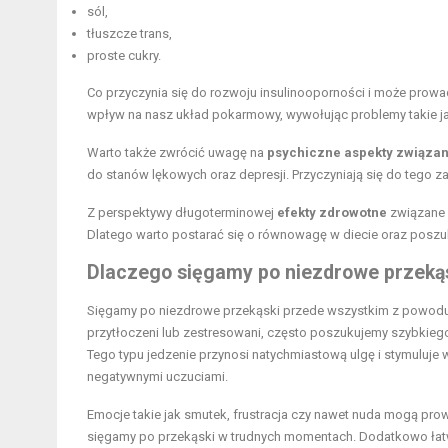
sól,
tłuszcze trans,
proste cukry.
Co przyczynia się do rozwoju insulinooporności i może prowa
wpływ na nasz układ pokarmowy, wywołując problemy takie j
Warto także zwrócić uwagę na
psychiczne aspekty związan
do stanów lękowych oraz depresji. Przyczyniają się do tego zar
Z perspektywy długoterminowej
efekty zdrowotne
związane 
Dlatego warto postarać się o równowagę w diecie oraz poszu
Dlaczego sięgamy po niezdrowe przekąs
Sięgamy po niezdrowe przekąski przede wszystkim z powodu e
przytłoczeni lub zestresowani, często poszukujemy szybkieg
Tego typu jedzenie przynosi natychmiastową ulgę i stymuluje 
negatywnymi uczuciami.
Emocje takie jak smutek, frustracja czy nawet nuda mogą pro
sięgamy po przekąski w trudnych momentach. Dodatkowo łat