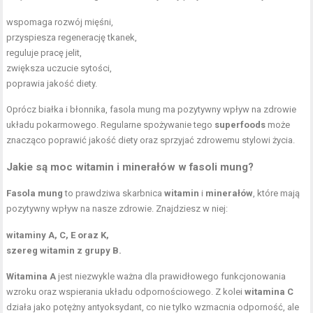
wspomaga rozwój mięśni,
przyspiesza regenerację tkanek,
reguluje pracę jelit,
zwiększa uczucie sytości,
poprawia jakość diety.
Oprócz białka i błonnika, fasola mung ma pozytywny wpływ na zdrowie
układu pokarmowego. Regularne spożywanie tego
superfoods
może
znacząco poprawić jakość diety oraz sprzyjać zdrowemu stylowi życia.
Jakie są moc witamin i minerałów w fasoli mung?
Fasola mung
to prawdziwa skarbnica
witamin
i
minerałów
, które mają
pozytywny wpływ na nasze zdrowie. Znajdziesz w niej:
witaminy A, C, E oraz K,
szereg witamin z grupy B.
Witamina A
jest niezwykle ważna dla prawidłowego funkcjonowania
wzroku oraz wspierania układu odpornościowego. Z kolei
witamina C
działa jako potężny antyoksydant, co nie tylko wzmacnia odporność, ale