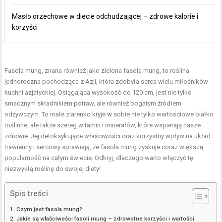
Masło orzechowe w diecie odchudzającej – zdrowe kalorie i
korzyści
Fasola mung, znana również jako zielona fasola mung, to roślina
jednoroczna pochodząca z Azji, która zdobyła serca wielu miłośników
kuchni azjatyckiej. Osiągająca wysokość do 120 cm, jest nie tylko
smacznym składnikiem potraw, ale również bogatym źródłem
odżywczym. To małe ziarenko kryje w sobie nie tylko wartościowe białko
roślinne, ale także szereg witamin i minerałów, które wspierają nasze
zdrowie. Jej detoksykujące właściwości oraz korzystny wpływ na układ
trawienny i sercowy sprawiają, że fasola mung zyskuje coraz większą
popularność na całym świecie. Odkryj, dlaczego warto włączyć tę
niezwykłą roślinę do swojej diety!
Spis treści
Czym jest fasola mung?
Jakie są właściwości fasoli mung – zdrowotne korzyści i wartości