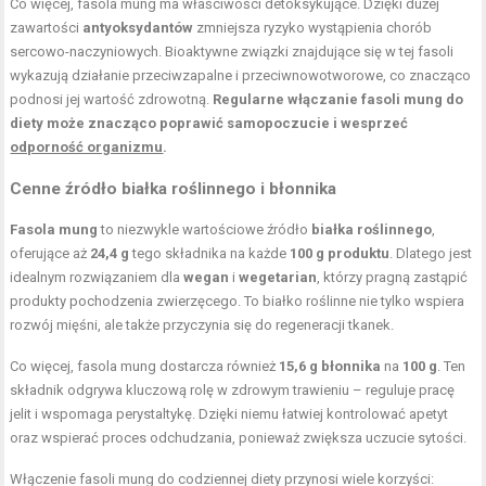
Co więcej, fasola mung ma właściwości detoksykujące. Dzięki dużej
zawartości
antyoksydantów
zmniejsza ryzyko wystąpienia chorób
sercowo-naczyniowych. Bioaktywne związki znajdujące się w tej fasoli
wykazują działanie przeciwzapalne i przeciwnowotworowe, co znacząco
podnosi jej wartość zdrowotną.
Regularne włączanie fasoli mung do
diety może znacząco poprawić samopoczucie i wesprzeć
odporność organizmu
.
Cenne źródło białka roślinnego i błonnika
Fasola mung
to niezwykle wartościowe źródło
białka roślinnego
,
oferujące aż
24,4 g
tego składnika na każde
100 g produktu
. Dlatego jest
idealnym rozwiązaniem dla
wegan
i
wegetarian
, którzy pragną zastąpić
produkty pochodzenia zwierzęcego. To białko roślinne nie tylko wspiera
rozwój mięśni, ale także przyczynia się do regeneracji tkanek.
Co więcej, fasola mung dostarcza również
15,6 g błonnika
na
100 g
. Ten
składnik odgrywa kluczową rolę w zdrowym trawieniu – reguluje pracę
jelit i wspomaga perystaltykę. Dzięki niemu łatwiej kontrolować apetyt
oraz wspierać proces odchudzania, ponieważ zwiększa uczucie sytości.
Włączenie fasoli mung do codziennej diety przynosi wiele korzyści: