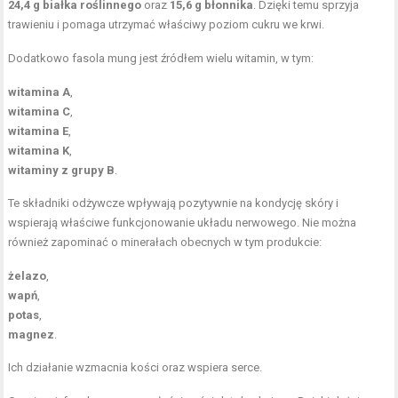
24,4 g białka roślinnego
oraz
15,6 g błonnika
. Dzięki temu sprzyja
trawieniu i pomaga utrzymać właściwy poziom cukru we krwi.
Dodatkowo fasola mung jest źródłem wielu witamin, w tym:
witamina A
,
witamina C
,
witamina E
,
witamina K
,
witaminy z grupy B
.
Te składniki odżywcze wpływają pozytywnie na kondycję skóry i
wspierają właściwe funkcjonowanie układu nerwowego. Nie można
również zapominać o minerałach obecnych w tym produkcie:
żelazo
,
wapń
,
potas
,
magnez
.
Ich działanie wzmacnia kości oraz wspiera serce.