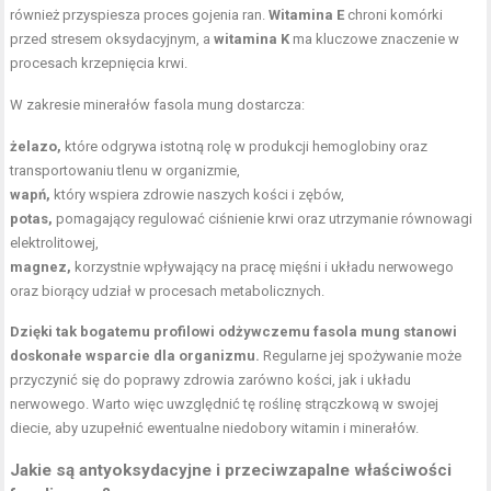
również przyspiesza proces gojenia ran.
Witamina E
chroni komórki
przed stresem oksydacyjnym, a
witamina K
ma kluczowe znaczenie w
procesach krzepnięcia krwi.
W zakresie minerałów fasola mung dostarcza:
żelazo,
które odgrywa istotną rolę w produkcji hemoglobiny oraz
transportowaniu tlenu w organizmie,
wapń,
który wspiera zdrowie naszych kości i zębów,
potas,
pomagający regulować ciśnienie krwi oraz utrzymanie równowagi
elektrolitowej,
magnez,
korzystnie wpływający na pracę mięśni i układu nerwowego
oraz biorący udział w procesach metabolicznych.
Dzięki tak bogatemu profilowi odżywczemu fasola mung stanowi
doskonałe wsparcie dla organizmu.
Regularne jej spożywanie może
przyczynić się do poprawy zdrowia zarówno kości, jak i układu
nerwowego. Warto więc uwzględnić tę roślinę strączkową w swojej
diecie, aby uzupełnić ewentualne niedobory witamin i minerałów.
Jakie są antyoksydacyjne i przeciwzapalne właściwości