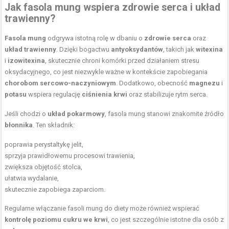
Jak fasola mung wspiera zdrowie serca i układ
trawienny?
Fasola mung
odgrywa istotną rolę w dbaniu o
zdrowie serca
oraz
układ trawienny
. Dzięki bogactwu
antyoksydantów
, takich jak
witexina
i
izowitexina
, skutecznie chroni komórki przed działaniem stresu
oksydacyjnego, co jest niezwykle ważne w kontekście zapobiegania
chorobom sercowo-naczyniowym
. Dodatkowo, obecność
magnezu
i
potasu
wspiera regulację
ciśnienia krwi
oraz stabilizuje rytm serca.
Jeśli chodzi o
układ pokarmowy
, fasola mung stanowi znakomite źródło
błonnika
. Ten składnik:
poprawia perystaltykę jelit,
sprzyja prawidłowemu procesowi trawienia,
zwiększa objętość stolca,
ułatwia wydalanie,
skutecznie zapobiega zaparciom.
Regularne włączanie fasoli mung do diety może również wspierać
kontrolę poziomu cukru we krwi
, co jest szczególnie istotne dla osób z