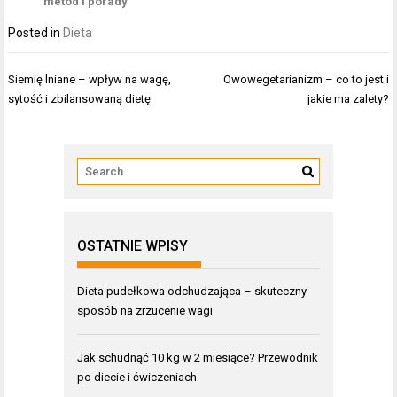
metod i porady
Posted in
Dieta
Nawigacja
Siemię lniane – wpływ na wagę,
Owowegetarianizm – co to jest i
wpisu
sytość i zbilansowaną dietę
jakie ma zalety?
OSTATNIE WPISY
Dieta pudełkowa odchudzająca – skuteczny
sposób na zrzucenie wagi
Jak schudnąć 10 kg w 2 miesiące? Przewodnik
po diecie i ćwiczeniach