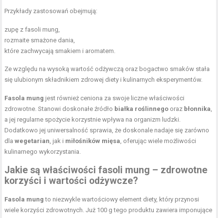
Przykłady zastosowań obejmują:
zupę z fasoli mung,
rozmaite smażone dania,
które zachwycają smakiem i aromatem.
Ze względu na wysoką wartość odżywczą oraz bogactwo smaków stała
się ulubionym składnikiem zdrowej diety i kulinarnych eksperymentów.
Fasola mung
jest również ceniona za swoje liczne właściwości
zdrowotne. Stanowi doskonałe źródło
białka roślinnego
oraz
błonnika
,
a jej regularne spożycie korzystnie wpływa na organizm ludzki.
Dodatkowo jej uniwersalność sprawia, że doskonale nadaje się zarówno
dla
wegetarian
, jak i
miłośników mięsa
, oferując wiele możliwości
kulinarnego wykorzystania.
Jakie są
właściwości fasoli
mung – zdrowotne
korzyści i wartości odżywcze?
Fasola mung
to niezwykle wartościowy element diety, który przynosi
wiele korzyści zdrowotnych. Już 100 g tego produktu zawiera imponujące