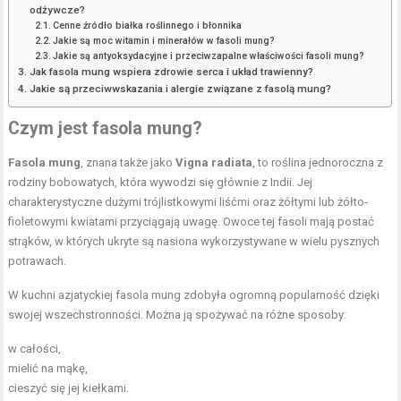
odżywcze?
Cenne źródło białka roślinnego i błonnika
Jakie są moc witamin i minerałów w fasoli mung?
Jakie są antyoksydacyjne i przeciwzapalne właściwości fasoli mung?
Jak fasola mung wspiera zdrowie serca i układ trawienny?
Jakie są przeciwwskazania i alergie związane z fasolą mung?
Czym jest fasola mung?
Fasola mung
, znana także jako
Vigna radiata
, to roślina jednoroczna z
rodziny bobowatych, która wywodzi się głównie z Indii. Jej
charakterystyczne dużymi trójlistkowymi liśćmi oraz żółtymi lub żółto-
fioletowymi kwiatami przyciągają uwagę. Owoce tej fasoli mają postać
strąków, w których ukryte są nasiona wykorzystywane w wielu pysznych
potrawach.
W kuchni azjatyckiej fasola mung zdobyła ogromną popularność dzięki
swojej wszechstronności. Można ją spożywać na różne sposoby:
w całości,
mielić na mąkę,
cieszyć się jej kiełkami.