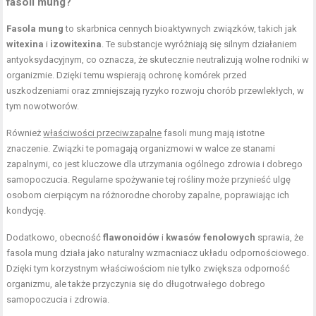
fasoli mung?
Fasola mung
to skarbnica cennych bioaktywnych związków, takich jak
witexina
i
izowitexina
. Te substancje wyróżniają się silnym działaniem
antyoksydacyjnym, co oznacza, że skutecznie neutralizują wolne rodniki w
organizmie. Dzięki temu wspierają ochronę komórek przed
uszkodzeniami oraz zmniejszają ryzyko rozwoju chorób przewlekłych, w
tym nowotworów.
Również
właściwości przeciwzapalne
fasoli mung mają istotne
znaczenie. Związki te pomagają organizmowi w walce ze stanami
zapalnymi, co jest kluczowe dla utrzymania ogólnego zdrowia i dobrego
samopoczucia. Regularne spożywanie tej rośliny może przynieść ulgę
osobom cierpiącym na różnorodne choroby zapalne, poprawiając ich
kondycję.
Dodatkowo, obecność
flawonoidów
i
kwasów fenolowych
sprawia, że
fasola mung działa jako naturalny wzmacniacz układu odpornościowego.
Dzięki tym korzystnym właściwościom nie tylko zwiększa odporność
organizmu, ale także przyczynia się do długotrwałego dobrego
samopoczucia i zdrowia.