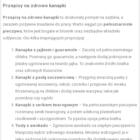
Przepisy na zdrowe kanapki
Przepisy na zdrowe kanapki
to doskonały pomysł na szybkie, a
zarazem pożywne śniadanie do pracy. Warto sięgać po
pełnoziarniste
pieczywo
, które jest bogate w błonnik oraz niezbędne składniki
odżywcze. Oto kilka inspirujących propozycji:
Kanapka z jajkiem i guacamole
– Zacznij od pełnoziarnistego
chleba. Posmaruj go guacamole, a następnie dodaj pokrojone w
plastry ugotowane na twardo jajka. To znakomite źródło białka
oraz zdrowych tłuszczów.
Kanapki z pastą soczewicową
– Przygotuj smaczną pastę z
ugotowanej soczewicy, cebuli, czosnku i przypraw do smaku.
Rozsmaruj ją na chlebie i dodaj świeże warzywa, takie jak
pomidory czy ogórki.
Kanapki z serkiem twarogowym
– Na pełnoziarnistym pieczywie
rozsmaruj serek twarogowy, a potem udekoruj plasterkami
rzodkiewek i szczypiorkiem. To pyszna opcja pełna białka.
Tosty z awokado
– Zgniecione awokado na ciepłym pieczywie to
klasyczny wybór zdrowego śniadania. Możesz wzbogacić je o
jajko sadzone lub pokrojone pomidory dla dodatkowego smaku.