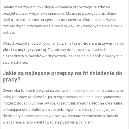
Sałatki z warzywami to kolejna wspaniała propozycja na zdrowe
bezglutenowe i wegańskie śniadanie. Można je wzbogacić źródłami
białka, takimi jak
ciecierzyca
czy
soczewica
. Warto także używać
różnorodnych przypraw oraz oliwy z oliwek, aby wydobyć pełnię smaku
potraw.
Wśród bezglutenowych opcji znajdziemy też
quinoa z warzywami
albo
placki z mąki gryczanej
. Te potrawy dostarczają wszystkich
niezbędnych składników odżywczych i są idealne dla osób dbających o
swoje zdrowie.
Jakie są najlepsze przepisy na fit śniadanie do
pracy?
Owsianka
to świetny wybór na zdrowe śniadanie, idealne do zabrania ze
sobą do pracy. Możliwości jej przygotowania są niemal nieograniczone –
możesz dodać ulubione owoce, orzechy lub nasiona.
Nocna owsianka
,
składająca się z płatków owsianych, jogurtu i mleka roślinnego, jest
doskonałym rozwiązaniem w podróży. Wystarczy zmieszać składniki
wieczorem, a rano delektować się pysznym posiłkiem.