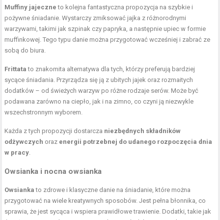
Muffiny jajeczne
to kolejna fantastyczna propozycja na szybkie i
pożywne śniadanie. Wystarczy zmiksować jajka z różnorodnymi
warzywami, takimi jak szpinak czy papryka, a następnie upiec w formie
muffinkowej. Tego typu danie można przygotować wcześniej i zabrać ze
sobą do biura.
Frittata
to znakomita alternatywa dla tych, którzy preferują bardziej
sycące śniadania. Przyrządza się ją z ubitych jajek oraz rozmaitych
dodatków – od świeżych warzyw po różne rodzaje serów. Może być
podawana zarówno na ciepło, jak i na zimno, co czyni ją niezwykle
wszechstronnym wyborem.
Każda z tych propozycji dostarcza
niezbędnych składników
odżywczych
oraz
energii potrzebnej do udanego rozpoczęcia dnia
w pracy
.
Owsianka i nocna owsianka
Owsianka
to zdrowe i klasyczne danie na śniadanie, które można
przygotować na wiele kreatywnych sposobów. Jest pełna błonnika, co
sprawia, że jest sycąca i wspiera prawidłowe trawienie. Dodatki, takie jak