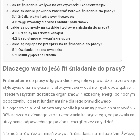
Jak fit śniadanie wpływa na efektywność i koncentrację?
Jakie składniki powinno zawierać zdrowe śniadanie do pracy?
Źródła białka i zdrowych tłuszczów
Węglowodany złożone i błonnik pokarmowy
Jakie są pomysły na szybkie i zdrowe śniadania do pracy?
Przepisy na zdrowe kanapki
Bezglutenowe i wegańskie opcje
Jakie są najlepsze przepisy na fit śniadanie do pracy?
Owsianka i nocna owsianka
Muffiny jajeczne i fritatta
Dlaczego warto jeść fit śniadanie do pracy?
Fit śniadanie
do pracy odgrywa kluczową rolę w prowadzeniu zdrowego
stylu życia oraz zwiększaniu efektywności w codziennych obowiązkach.
Przede wszystkim dostarcza organizmowi niezbędnej energii po nocnym
odpoczynku, co jest fundamentalne dla jego prawidłowego
funkcjonowania.
Zbilansowany posiłek poranny
powinien stanowić 25-
30% naszego dziennego zapotrzebowania kalorycznego, co pozwala na
utrzymanie odpowiedniego poziomu energii przez cały dzień.
Nie można również pominąć wpływu fit śniadania na metabolizm. Świeże,