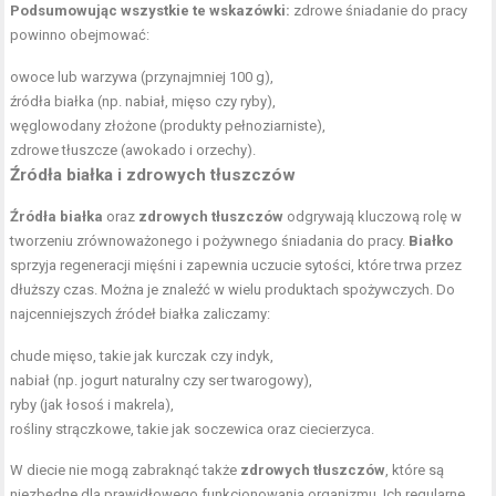
Podsumowując wszystkie te wskazówki:
zdrowe śniadanie do pracy
powinno obejmować:
owoce lub warzywa (przynajmniej 100 g),
źródła białka (np. nabiał, mięso czy ryby),
węglowodany złożone (produkty pełnoziarniste),
zdrowe tłuszcze (awokado i orzechy).
Źródła białka i zdrowych tłuszczów
Źródła białka
oraz
zdrowych tłuszczów
odgrywają kluczową rolę w
tworzeniu zrównoważonego i pożywnego śniadania do pracy.
Białko
sprzyja regeneracji mięśni i zapewnia uczucie sytości, które trwa przez
dłuższy czas. Można je znaleźć w wielu produktach spożywczych. Do
najcenniejszych źródeł białka zaliczamy:
chude mięso, takie jak kurczak czy indyk,
nabiał (np. jogurt naturalny czy ser twarogowy),
ryby (jak łosoś i makrela),
rośliny strączkowe, takie jak soczewica oraz ciecierzyca.
W diecie nie mogą zabraknąć także
zdrowych tłuszczów
, które są
niezbędne dla prawidłowego funkcjonowania organizmu. Ich regularne