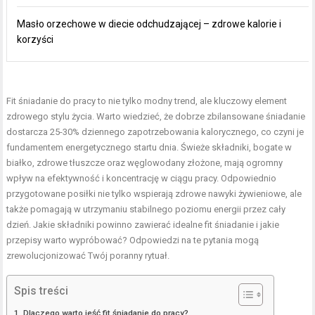
Masło orzechowe w diecie odchudzającej – zdrowe kalorie i
korzyści
Fit śniadanie do pracy to nie tylko modny trend, ale kluczowy element
zdrowego stylu życia. Warto wiedzieć, że dobrze zbilansowane śniadanie
dostarcza 25-30% dziennego zapotrzebowania kalorycznego, co czyni je
fundamentem energetycznego startu dnia. Świeże składniki, bogate w
białko, zdrowe tłuszcze oraz węglowodany złożone, mają ogromny
wpływ na efektywność i koncentrację w ciągu pracy. Odpowiednio
przygotowane posiłki nie tylko wspierają zdrowe nawyki żywieniowe, ale
także pomagają w utrzymaniu stabilnego poziomu energii przez cały
dzień. Jakie składniki powinno zawierać idealne fit śniadanie i jakie
przepisy warto wypróbować? Odpowiedzi na te pytania mogą
zrewolucjonizować Twój poranny rytuał.
Spis treści
Dlaczego warto jeść fit śniadanie do pracy?