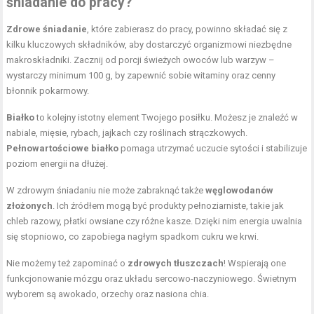
śniadanie do pracy?
Zdrowe śniadanie
, które zabierasz do pracy, powinno składać się z
kilku kluczowych składników, aby dostarczyć organizmowi niezbędne
makroskładniki. Zacznij od porcji świeżych owoców lub warzyw –
wystarczy minimum 100 g, by zapewnić sobie witaminy oraz cenny
błonnik pokarmowy.
Białko
to kolejny istotny element Twojego posiłku. Możesz je znaleźć w
nabiale, mięsie, rybach, jajkach czy roślinach strączkowych.
Pełnowartościowe białko
pomaga utrzymać uczucie sytości i stabilizuje
poziom energii na dłużej.
W zdrowym śniadaniu nie może zabraknąć także
węglowodanów
złożonych
. Ich źródłem mogą być produkty pełnoziarniste, takie jak
chleb razowy, płatki owsiane czy różne kasze. Dzięki nim energia uwalnia
się stopniowo, co zapobiega nagłym spadkom cukru we krwi.
Nie możemy też zapominać o
zdrowych tłuszczach
! Wspierają one
funkcjonowanie mózgu oraz układu sercowo-naczyniowego. Świetnym
wyborem są awokado, orzechy oraz nasiona chia.