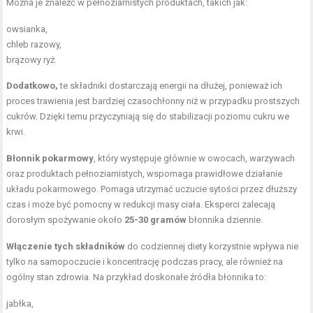
Można je znaleźć w pełnoziarnistych produktach, takich jak:
owsianka,
chleb razowy,
brązowy ryż.
Dodatkowo,
te składniki dostarczają energii na dłużej, ponieważ ich
proces trawienia jest bardziej czasochłonny niż w przypadku prostszych
cukrów. Dzięki temu przyczyniają się do stabilizacji poziomu cukru we
krwi.
Błonnik pokarmowy
, który występuje głównie w owocach, warzywach
oraz produktach pełnoziarnistych, wspomaga prawidłowe działanie
układu pokarmowego. Pomaga utrzymać uczucie sytości przez dłuższy
czas i może być pomocny w redukcji masy ciała. Eksperci zalecają
dorosłym spożywanie około
25-30 gramów
błonnika dziennie.
Włączenie tych składników
do codziennej diety korzystnie wpływa nie
tylko na samopoczucie i koncentrację podczas pracy, ale również na
ogólny stan zdrowia. Na przykład doskonałe źródła błonnika to:
jabłka,