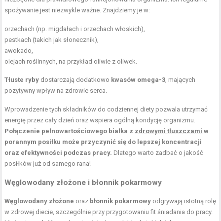
spożywanie jest niezwykle ważne. Znajdziemy je w:
orzechach (np. migdałach i orzechach włoskich),
pestkach (takich jak słonecznik),
awokado,
olejach roślinnych
, na przykład oliwie z oliwek.
Tłuste ryby
dostarczają dodatkowo
kwasów omega-3
, mających
pozytywny wpływ na zdrowie serca.
Wprowadzenie tych składników do codziennej diety pozwala utrzymać
energię przez cały dzień oraz wspiera ogólną kondycję organizmu.
Połączenie pełnowartościowego białka z
zdrowymi tłuszczami
w
porannym posiłku może przyczynić się do lepszej koncentracji
oraz efektywności podczas pracy.
Dlatego warto zadbać o jakość
posiłków już od samego rana!
Węglowodany złożone i błonnik pokarmowy
Węglowodany złożone
oraz
błonnik pokarmowy
odgrywają istotną rolę
w zdrowej diecie, szczególnie przy przygotowaniu fit śniadania do pracy.