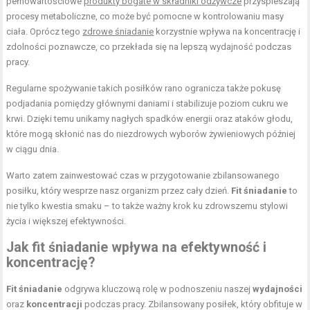
pełnowartościowe
produkty bogate w składniki odżywcze
przyspieszają
procesy metaboliczne, co może być pomocne w kontrolowaniu masy
ciała. Oprócz tego
zdrowe śniadanie
korzystnie wpływa na koncentrację i
zdolności poznawcze, co przekłada się na lepszą wydajność podczas
pracy.
Regularne spożywanie takich posiłków rano ogranicza także pokusę
podjadania pomiędzy głównymi daniami i stabilizuje poziom cukru we
krwi. Dzięki temu unikamy nagłych spadków energii oraz ataków głodu,
które mogą skłonić nas do niezdrowych wyborów żywieniowych później
w ciągu dnia.
Warto zatem zainwestować czas w przygotowanie zbilansowanego
posiłku, który wesprze nasz organizm przez cały dzień.
Fit śniadanie
to
nie tylko kwestia smaku – to także ważny krok ku zdrowszemu stylowi
życia i większej efektywności.
Jak fit śniadanie wpływa na efektywność i
koncentrację?
Fit śniadanie
odgrywa kluczową rolę w podnoszeniu naszej
wydajności
oraz
koncentracji
podczas pracy. Zbilansowany posiłek, który obfituje w