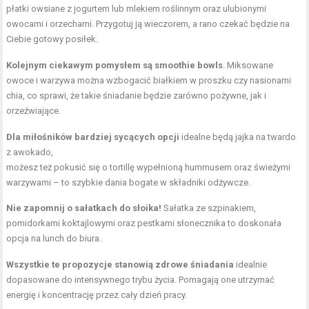
płatki owsiane z jogurtem lub mlekiem roślinnym oraz ulubionymi
owocami i orzechami. Przygotuj ją wieczorem, a rano czekać będzie na
Ciebie gotowy posiłek.
Kolejnym ciekawym pomysłem są smoothie bowls
. Miksowane
owoce i warzywa można wzbogacić białkiem w proszku czy nasionami
chia, co sprawi, że takie śniadanie będzie zarówno pożywne, jak i
orzeźwiające.
Dla miłośników bardziej sycących opcji
idealne będą jajka na twardo
z awokado,
możesz też pokusić się o tortillę wypełnioną hummusem oraz świeżymi
warzywami – to szybkie dania bogate w składniki odżywcze.
Nie zapomnij o sałatkach do słoika!
Sałatka ze szpinakiem,
pomidorkami koktajlowymi oraz pestkami słonecznika to doskonała
opcja na lunch do biura.
Wszystkie te propozycje stanowią zdrowe śniadania
idealnie
dopasowane do intensywnego trybu życia. Pomagają one utrzymać
energię i koncentrację przez cały dzień pracy.