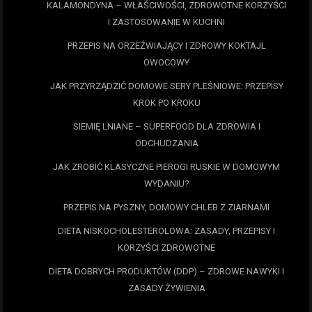
KALAMONDYNA – WŁAŚCIWOŚCI, ZDROWOTNE KORZYŚCI
I ZASTOSOWANIE W KUCHNI
PRZEPIS NA ORZEŹWIAJĄCY I ZDROWY KOKTAJL
OWOCOWY
JAK PRZYRZĄDZIĆ DOMOWE SERY PLEŚNIOWE: PRZEPISY
KROK PO KROKU
SIEMIĘ LNIANE – SUPERFOOD DLA ZDROWIA I
ODCHUDZANIA
JAK ZROBIĆ KLASYCZNE PIEROGI RUSKIE W DOMOWYM
WYDANIU?
PRZEPIS NA PYSZNY, DOMOWY CHLEB Z ZIARNAMI
DIETA NISKOCHOLESTEROLOWA: ZASADY, PRZEPISY I
KORZYŚCI ZDROWOTNE
DIETA DOBRYCH PRODUKTÓW (DDP) – ZDROWE NAWYKI I
ZASADY ŻYWIENIA