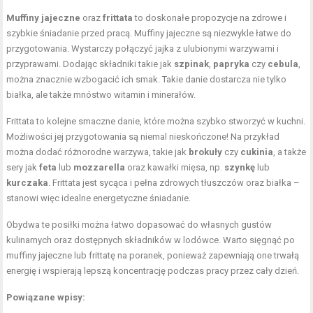
Muffiny jajeczne
oraz
frittata
to doskonałe propozycje na zdrowe i
szybkie śniadanie przed pracą. Muffiny jajeczne są niezwykle łatwe do
przygotowania. Wystarczy połączyć jajka z ulubionymi warzywami i
przyprawami. Dodając składniki takie jak
szpinak
,
papryka
czy
cebula
,
można znacznie wzbogacić ich smak. Takie danie dostarcza nie tylko
białka, ale także mnóstwo witamin i minerałów.
Frittata to kolejne smaczne danie, które można szybko stworzyć w kuchni.
Możliwości jej przygotowania są niemal nieskończone! Na przykład
można dodać różnorodne warzywa, takie jak
brokuły
czy
cukinia
, a także
sery jak
feta
lub
mozzarella
oraz kawałki mięsa, np.
szynkę
lub
kurczaka
. Frittata jest sycąca i pełna zdrowych tłuszczów oraz białka –
stanowi więc idealne energetyczne śniadanie.
Obydwa te posiłki można łatwo dopasować do własnych gustów
kulinarnych oraz dostępnych składników w lodówce. Warto sięgnąć po
muffiny jajeczne lub frittatę na poranek, ponieważ zapewniają one trwałą
energię i wspierają lepszą koncentrację podczas pracy przez cały dzień.
Powiązane wpisy: