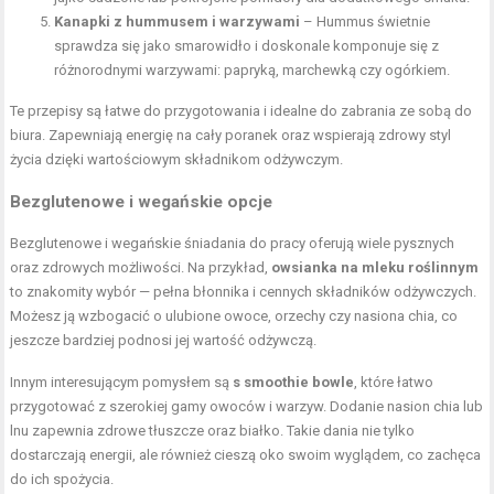
Kanapki z hummusem i warzywami
– Hummus świetnie
sprawdza się jako smarowidło i doskonale komponuje się z
różnorodnymi warzywami: papryką, marchewką czy ogórkiem.
Te przepisy są łatwe do przygotowania i idealne do zabrania ze sobą do
biura. Zapewniają energię na cały poranek oraz wspierają zdrowy styl
życia dzięki wartościowym składnikom odżywczym.
Bezglutenowe i wegańskie opcje
Bezglutenowe i wegańskie śniadania do pracy oferują wiele pysznych
oraz zdrowych możliwości. Na przykład,
owsianka na mleku roślinnym
to znakomity wybór — pełna błonnika i cennych składników odżywczych.
Możesz ją wzbogacić o ulubione owoce, orzechy czy nasiona chia, co
jeszcze bardziej podnosi jej wartość odżywczą.
Innym interesującym pomysłem są
s smoothie bowle
, które łatwo
przygotować z szerokiej gamy owoców i warzyw. Dodanie nasion chia lub
lnu zapewnia zdrowe tłuszcze oraz białko. Takie dania nie tylko
dostarczają energii, ale również cieszą oko swoim wyglądem, co zachęca
do ich spożycia.