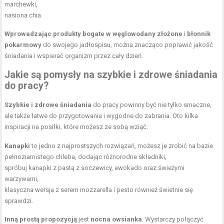
marchewki,
nasiona chia.
Wprowadzając produkty bogate w węglowodany złożone
i
błonnik
pokarmowy
do swojego jadłospisu, można znacząco poprawić jakość
śniadania i wspierać organizm przez cały dzień.
Jakie są pomysły na szybkie i zdrowe śniadania
do pracy?
Szybkie i zdrowe śniadania
do pracy powinny być nie tylko smaczne,
ale także łatwe do przygotowania i wygodne do zabrania. Oto kilka
inspiracji na posiłki, które możesz ze sobą wziąć:
Kanapki
to jedno z najprostszych rozwiązań, możesz je zrobić na bazie
pełnoziarnistego chleba, dodając różnorodne składniki,
spróbuj kanapki z pastą z soczewicy, awokado oraz świeżymi
warzywami,
klasyczna wersja z serem mozzarella i pesto również świetnie się
sprawdzi.
Inną prostą propozycją
jest
nocna owsianka
. Wystarczy połączyć