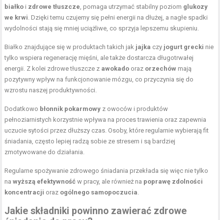
białko
i
zdrowe tłuszcze
, pomaga utrzymać stabilny poziom
glukozy
we krwi
. Dzięki temu czujemy się pełni energii na dłużej, a nagłe spadki
wydolności stają się mniej uciążliwe, co sprzyja lepszemu skupieniu.
Białko znajdujące się w produktach takich jak
jajka
czy
jogurt grecki
nie
tylko wspiera regenerację mięśni, ale także dostarcza długotrwałej
energii. Z kolei zdrowe tłuszcze z
awokado
oraz
orzechów
mają
pozytywny wpływ na funkcjonowanie mózgu, co przyczynia się do
wzrostu naszej produktywności.
Dodatkowo
błonnik pokarmowy
z owoców i produktów
pełnoziarnistych korzystnie wpływa na proces trawienia oraz zapewnia
uczucie sytości przez dłuższy czas. Osoby, które regularnie wybierają fit
śniadania, często lepiej radzą sobie ze stresem i są bardziej
zmotywowane do działania.
Regularne spożywanie zdrowego śniadania przekłada się więc nie tylko
na
wyższą efektywność
w pracy, ale również na
poprawę zdolności
koncentracji
oraz
ogólnego samopoczucia
.
Jakie składniki powinno zawierać zdrowe