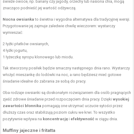
świeże owoce, np. banany czy jagody, orzechy lub nasiona chia, mogą
znacząco podnieść jej wartość odżywczą.
Nocna owsianka
to świetna i wygodna alternatywa dla tradycyjnej wersji.
Przygotowanie jej zajmuje zaledwie chwilę wieczorem: wystarczy
wymieszać:
2 łyżki płatków owsianych,
4 łyżki jogurtu,
1 łyżeczkę syropu klonowego lub miodu.
Tak stworzony posiłek będzie smaczny następnego dnia rano. Wystarczy
włożyć mieszankę do lodówki na noc, a rano będziesz mieć gotowe
śniadanie idealne do zabrania ze sobą do pracy.
Oba rodzaje owsianki są doskonałym rozwiązaniem dla osób pragnących
zjeść zdrowe śniadanie przed rozpoczęciem dnia pracy. Dzięki
wysokiej
zawartości błonnika
pomagają one utrzymać uczucie sytości przez
dłuższy czas oraz stabilizują poziom cukru we krwi. To wszystko
pozytywnie wpływa na
koncentrację
i
efektywność
w ciągu dnia.
Muffiny jajeczne i fritatta