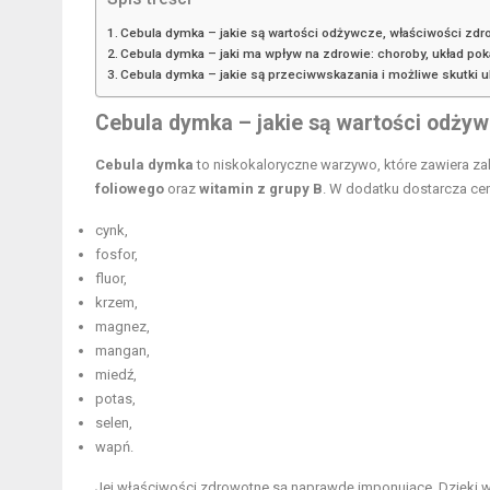
Cebula dymka – jakie są wartości odżywcze, właściwości zdr
Cebula dymka – jaki ma wpływ na zdrowie: choroby, układ p
Cebula dymka – jakie są przeciwwskazania i możliwe skutki
Cebula dymka – jakie są wartości odżyw
Cebula dymka
to niskokaloryczne warzywo, które zawiera z
foliowego
oraz
witamin z grupy B
. W dodatku dostarcza cen
cynk,
fosfor,
fluor,
krzem,
magnez,
mangan,
miedź,
potas,
selen,
wapń.
Jej właściwości zdrowotne są naprawdę imponujące. Dzięki 