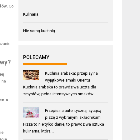
idów
. Co
Kulinaria
Nie samą kuchnią…
czanie
POLECAMY
owy?
Kuchnia arabska: przepisy na
iej
wyjątkowe smaki Orientu
o na
Kuchnia arabska to prawdziwa uczta dla
zmysłów, pełna intensywnych smaków …
enia
Przepis na autentyczną, sycącą
pizzę z wybranymi składnikami
Pizza to nie tylko danie, to prawdziwa sztuka
kulinarna, która …
ie
enie