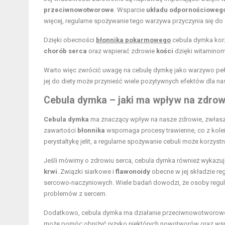
przeciwnowotworowe
. Wsparcie
układu odpornościoweg
więcej, regularne spożywanie tego warzywa przyczynia się do
Dzięki obecności
błonnika pokarmowego
cebula dymka korz
chorób serca
oraz wspierać zdrowie
kości
dzięki witamino
Warto więc zwrócić uwagę na cebulę dymkę jako warzywo pe
jej do diety może przynieść wiele pozytywnych efektów dla n
Cebula dymka – jaki ma wpływ na zdrow
Cebula dymka
ma znaczący wpływ na nasze zdrowie, zwłaszc
zawartości
błonnika
wspomaga procesy trawienne, co z kolei 
perystaltykę jelit, a regularne spożywanie cebuli może kor
Jeśli mówimy o zdrowiu serca, cebula dymka również wykaz
krwi
. Związki siarkowe i
flawonoidy
obecne w jej składzie re
sercowo-naczyniowych. Wiele badań dowodzi, że osoby regula
problemów z sercem.
Dodatkowo, cebula dymka ma działanie przeciwnowotworowe
może pomóc obniżyć ryzyko niektórych nowotworów oraz wspi