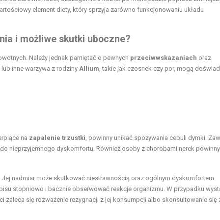
rtościowy element diety, który sprzyja zarówno funkcjonowaniu układu
ia i możliwe skutki uboczne?
drowotnych. Należy jednak pamiętać o pewnych
przeciwwskazaniach
oraz
 lub inne warzywa z rodziny
Allium
, takie jak czosnek czy por, mogą doświa
erpiące na
zapalenie trzustki
, powinny unikać spożywania cebuli dymki. Zaw
 do nieprzyjemnego dyskomfortu. Również osoby z chorobami nerek powinny
. Jej nadmiar może skutkować niestrawnością oraz ogólnym dyskomfortem
pisu stopniowo i bacznie obserwować reakcje organizmu. W przypadku wyst
 zaleca się rozważenie rezygnacji z jej konsumpcji albo skonsultowanie się 