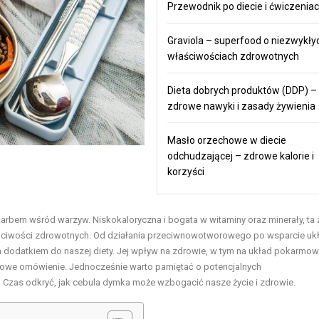
Przewodnik po diecie i ćwiczenia
Graviola – superfood o niezwykły
właściwościach zdrowotnych
Dieta dobrych produktów (DDP) –
zdrowe nawyki i zasady żywienia
Masło orzechowe w diecie
odchudzającej – zdrowe kalorie i
korzyści
rbem wśród warzyw. Niskokaloryczna i bogata w witaminy oraz minerały, ta 
właściwości zdrowotnych. Od działania przeciwnowotworowego po wsparcie uk
odatkiem do naszej diety. Jej wpływ na zdrowie, w tym na układ pokarmowy
łowe omówienie. Jednocześnie warto pamiętać o potencjalnych
 Czas odkryć, jak cebula dymka może wzbogacić nasze życie i zdrowie.