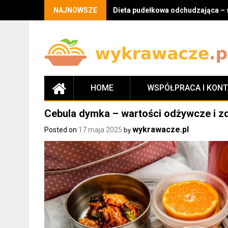
Skip
NAJNOWSZE
Dieta pudełkowa odchudzająca – 
to
content
HOME
WSPÓŁPRACA I KON
Cebula dymka – wartości odżywcze i 
wykrawacze.pl
Posted on
17 maja 2025
by