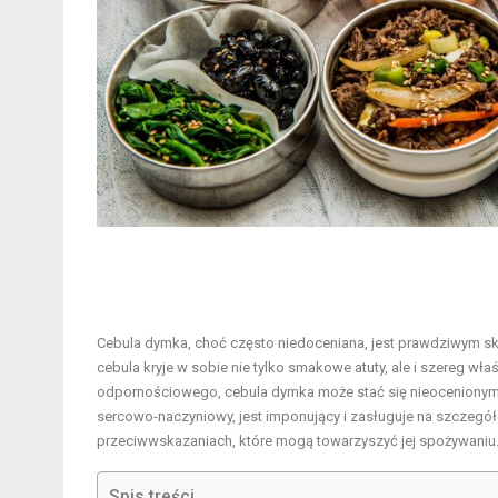
Cebula dymka, choć często niedoceniana, jest prawdziwym ska
cebula kryje w sobie nie tylko smakowe atuty, ale i szereg 
odpornościowego, cebula dymka może stać się nieocenionym d
sercowo-naczyniowy, jest imponujący i zasługuje na szczegó
przeciwwskazaniach, które mogą towarzyszyć jej spożywaniu.
Spis treści