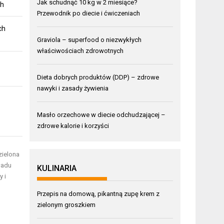
Jak schudnąć 10 kg w 2 miesiące?
ch
Przewodnik po diecie i ćwiczeniach
ch
Graviola – superfood o niezwykłych
właściwościach zdrowotnych
Dieta dobrych produktów (DDP) – zdrowe
nawyki i zasady żywienia
Masło orzechowe w diecie odchudzającej –
zdrowe kalorie i korzyści
zielona
ładu
KULINARIA
 i
Przepis na domową, pikantną zupę krem z
zielonym groszkiem