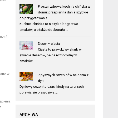
Prosta i zdrowa kuchnia chińska w
domu: przepisy na dania szybkie
do przygotowania
Kuchnia chińska to nie tylko bogactwo
smaków, ale także doskonała …
dczać
Deser – ciasta
Ciasta to prawdziwy skarb w
świecie deserów, pełne różnorodnych
smaków …
arte w
7 pysznych przepisów na dania z
dyni
Dyniowy sezon to czas, kiedy na talerzach
pojawia się prawdziwa …
ąpienia
z
ARCHIWA