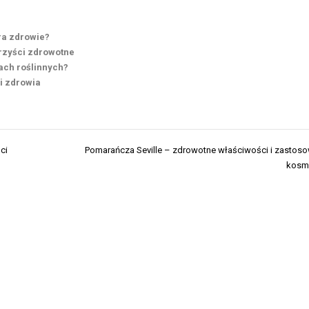
ra zdrowie?
orzyści zdrowotne
ach roślinnych?
i zdrowia
ci
Pomarańcza Seville – zdrowotne właściwości i zastos
kosm