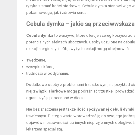
ryzyka złamań kości biodrowej. Cebula dymka stanowi więc wa
pokarmowego, jak i zdrowiu serca.
Cebula dymka – jakie są przeciwwskazan
Cebula dymka
to warzywo, które oferuje szereg korzyści z
potencjalnych efektach ubocznych. Osoby uczulone na cebulę
reakcji alergicznych. Objawy tych reakcji mogą obejmować:
swędzenie,
wysypki skórne,
trudności w oddychaniu.
Dodatkowo osoby z problemami trzustkowym, na przykład ci
niej
związki siarkowe
mogą podrażniać trzustkę i prowadzić
ograniczyć jej obecność w diecie.
Nie bez znaczenia jest także
ilość spożywanej cebuli dymki
trawiennym. Dlatego warto wprowadzać ją do swojego jadłos
objawów niestrawności lub innych nieprzyjemnych dolegliwości
lekarzem specjalistą.