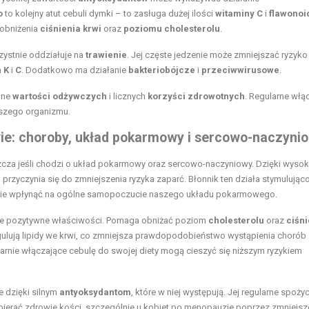
o
to kolejny atut cebuli dymki – to zasługa dużej ilości
witaminy C
i
flawono
 obniżenia
ciśnienia krwi
oraz
poziomu cholesterolu
.
ystnie oddziałuje na
trawienie
. Jej częste jedzenie może zmniejszać ryzyko
m
K
i
C
. Dodatkowo ma działanie
bakteriobójcze
i
przeciwwirusowe
.
łne
wartości odżywczych
i licznych
korzyści zdrowotnych
. Regularne włą
aszego organizmu.
ie: choroby, układ pokarmowy i sercowo-naczyni
za jeśli chodzi o układ pokarmowy oraz sercowo-naczyniowy. Dzięki wysok
przyczynia się do zmniejszenia ryzyka zaparć. Błonnik ten działa stymulując
zystnie wpłynąć na ogólne samopoczucie naszego układu pokarmowego.
uje pozytywne właściwości. Pomaga obniżać poziom
cholesterolu
oraz
ciśni
gulują lipidy we krwi, co zmniejsza prawdopodobieństwo wystąpienia chorób
rnie włączające cebulę do swojej diety mogą cieszyć się niższym ryzykiem
 dzięki silnym
antyoksydantom
, które w niej występują. Jej regularne spożyc
erać zdrowie kości, szczególnie u kobiet po menopauzie poprzez zmniejsz