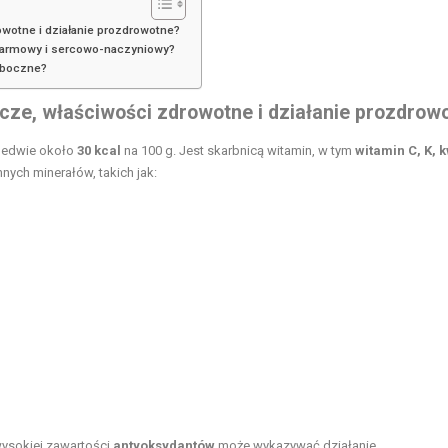
owotne i działanie prozdrowotne?
okarmowy i sercowo-naczyniowy?
 uboczne?
cze, właściwości zdrowotne i działanie prozdrow
aledwie około
30 kcal
na 100 g. Jest skarbnicą witamin, w tym
witamin C, K, 
nych minerałów, takich jak:
wysokiej zawartości
antyoksydantów
może wykazywać działanie