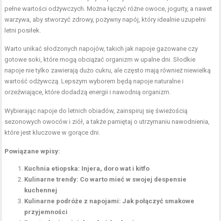
pełne wartości odżywczych. Można łączyć różne owoce, jogurty, a nawet
warzywa, aby stworzyć zdrowy, pożywny napój, który idealnie uzupełni
letni posiłek.
Warto unikać słodzonych napojów, takich jak napoje gazowane czy
gotowe soki, które mogą obciążać organizm w upalne dni. Słodkie
napoje nie tylko zawierają dużo cukru, ale często mają również niewielką
wartość odżywczą. Lepszym wyborem będą napoje naturalne i
orzeźwiające, które dodadzą energii i nawodnią organizm.
Wybierając napoje do letnich obiadów, zainspiruj się świeżością
sezonowych owoców i ziół, a także pamiętaj o utrzymaniu nawodnienia,
które jest kluczowe w gorące dni.
Powiązane wpisy:
Kuchnia etiopska: Injera, doro wat i kitfo
Kulinarne trendy: Co warto mieć w swojej despensie
kuchennej
Kulinarne podróże z napojami: Jak połączyć smakowe
przyjemności