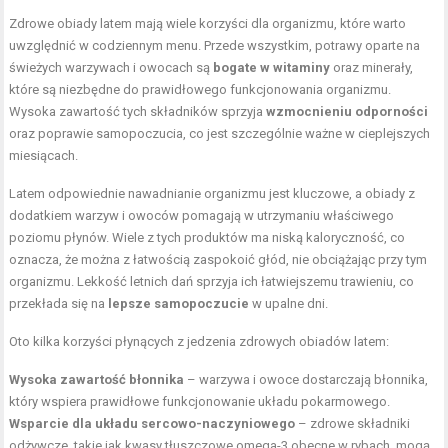
Zdrowe obiady latem mają wiele korzyści dla organizmu, które warto
uwzględnić w codziennym menu. Przede wszystkim, potrawy oparte na
świeżych warzywach i owocach są
bogate w witaminy
oraz minerały,
które są niezbędne do prawidłowego funkcjonowania organizmu.
Wysoka zawartość tych składników sprzyja
wzmocnieniu odporności
oraz poprawie samopoczucia, co jest szczególnie ważne w cieplejszych
miesiącach.
Latem odpowiednie nawadnianie organizmu jest kluczowe, a obiady z
dodatkiem warzyw i owoców pomagają w utrzymaniu właściwego
poziomu płynów. Wiele z tych produktów ma niską kaloryczność, co
oznacza, że można z łatwością zaspokoić głód, nie obciążając przy tym
organizmu. Lekkość letnich dań sprzyja ich łatwiejszemu trawieniu, co
przekłada się na
lepsze samopoczucie
w upalne dni.
Oto kilka korzyści płynących z jedzenia zdrowych obiadów latem:
Wysoka zawartość błonnika
– warzywa i owoce dostarczają błonnika,
który wspiera prawidłowe
funkcjonowanie układu pokarmowego
.
Wsparcie dla układu sercowo-naczyniowego
– zdrowe składniki
odżywcze, takie jak kwasy tłuszczowe omega-3 obecne w rybach, mogą