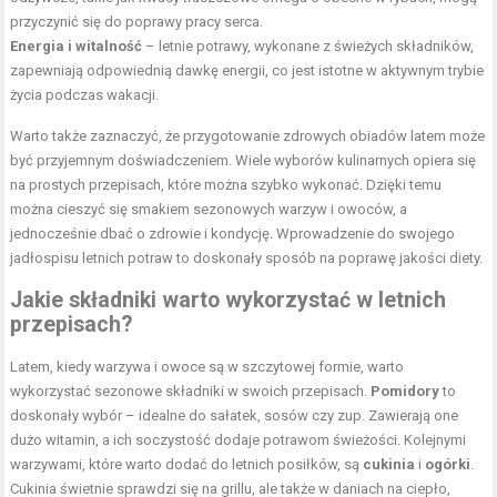
przyczynić się do poprawy pracy serca.
Energia i witalność
– letnie potrawy, wykonane z świeżych składników,
zapewniają odpowiednią dawkę energii, co jest istotne w aktywnym trybie
życia podczas wakacji.
Warto także zaznaczyć, że przygotowanie zdrowych obiadów latem może
być przyjemnym doświadczeniem. Wiele wyborów kulinarnych opiera się
na prostych przepisach, które można szybko wykonać. Dzięki temu
można cieszyć się smakiem sezonowych warzyw i owoców, a
jednocześnie dbać o zdrowie i kondycję. Wprowadzenie do swojego
jadłospisu letnich potraw to doskonały sposób na poprawę jakości diety.
Jakie składniki warto wykorzystać w letnich
przepisach?
Latem, kiedy warzywa i owoce są w szczytowej formie, warto
wykorzystać sezonowe składniki w swoich przepisach.
Pomidory
to
doskonały wybór – idealne do sałatek, sosów czy zup. Zawierają one
dużo witamin, a ich soczystość dodaje potrawom świeżości. Kolejnymi
warzywami, które warto dodać do letnich posiłków, są
cukinia
i
ogórki
.
Cukinia świetnie sprawdzi się na grillu, ale także w daniach na ciepło,