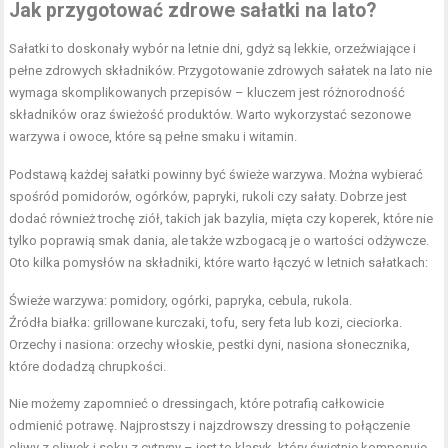
Jak przygotować zdrowe sałatki na lato?
Sałatki to doskonały wybór na letnie dni, gdyż są lekkie, orzeźwiające i
pełne zdrowych składników. Przygotowanie zdrowych sałatek na lato nie
wymaga skomplikowanych przepisów – kluczem jest różnorodność
składników oraz świeżość produktów. Warto wykorzystać sezonowe
warzywa i owoce, które są pełne smaku i witamin.
Podstawą każdej sałatki powinny być świeże warzywa. Można wybierać
spośród pomidorów, ogórków, papryki, rukoli czy sałaty. Dobrze jest
dodać również trochę ziół, takich jak bazylia, mięta czy koperek, które nie
tylko poprawią smak dania, ale także wzbogacą je o wartości odżywcze.
Oto kilka pomysłów na składniki, które warto łączyć w letnich sałatkach:
Świeże warzywa: pomidory, ogórki, papryka, cebula, rukola.
Źródła białka: grillowane kurczaki, tofu, sery feta lub kozi, cieciorka.
Orzechy i nasiona: orzechy włoskie, pestki dyni, nasiona słonecznika,
które dodadzą chrupkości.
Nie możemy zapomnieć o dressingach, które potrafią całkowicie
odmienić potrawę. Najprostszy i najzdrowszy dressing to połączenie
oliwy z oliwek i soku z cytryny – jest to klasyk, który świetnie komponuje