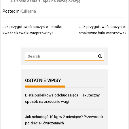
Proste dania z jajek na każdą okazję
Posted in
Kulinaria
Nawigacja
Jak przygotować soczyste i słodko-
Jak przygotować soczyste i
wpisu
kwaśne kawałki wieprzowiny?
smakowite bitki wieprzowe?
OSTATNIE WPISY
Dieta pudełkowa odchudzająca – skuteczny
sposób na zrzucenie wagi
Jak schudnąć 10 kg w 2 miesiące? Przewodnik
po diecie i ćwiczeniach