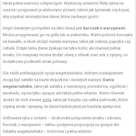
także pełne wartości odżywczych. Wystarczy umieścić filety rybne na
ruszcie i przyprawić je ulubionymi ziołami, takimi jak tymianek czy koper,
aby uzyskać aromatyczne danie, które zachwyci gości.
Innym świetnym pomysłem na letni obiad jest
kurczak z warzywami
.
Można przygotować go na grillu lub w piekarniku. Warto pokroić kurczaka
na kawałki, a obok ułożyć świeże warzywa, takie jak cukinia, papryka czy
cebula. Dzięki temu danie zyskuje nie tylko kolor, ale również pełnię
smaku. Do marynaty można dodać oliwę z oliwek oraz sok z cytryny, co
dodatkowo podkreśli smak potrawy.
Dla osób preferujących opcje wegetariańskie, dobrym rozwiązaniem
mogą być sałatki na bazie strączków i świeżych warzyw.
Dania
wegetariańskie
, takie jak sałatka z ciecierzycy, pomidorów, ogórków i
awokado, są nie tylko sycące, ale także pełne witamin. Warto również
dodać do nich świeże
zioła
, takie jak bazylia czy natka pietruszki, które
ożywią smak i sprawią, że danie będzie jeszcze bardziej apetyczne.
Grillowana ryba z ziołami – doskonałe połączenie smaku i zdrowia.
Kurczak z warzywami – lekka i pożywna propozycja na gorące dni.
Sałatka wegetariańska – kolorowa i pełna witamin.