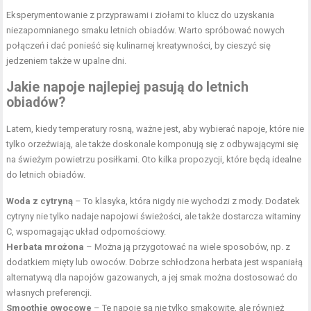
Eksperymentowanie z przyprawami i ziołami to klucz do uzyskania
niezapomnianego smaku letnich obiadów. Warto spróbować nowych
połączeń i dać ponieść się kulinarnej kreatywności, by cieszyć się
jedzeniem także w upalne dni.
Jakie napoje najlepiej pasują do letnich
obiadów?
Latem, kiedy temperatury rosną, ważne jest, aby wybierać napoje, które nie
tylko orzeźwiają, ale także doskonale komponują się z odbywającymi się
na świeżym powietrzu posiłkami. Oto kilka propozycji, które będą idealne
do letnich obiadów.
Woda z cytryną
– To klasyka, która nigdy nie wychodzi z mody. Dodatek
cytryny nie tylko nadaje napojowi świeżości, ale także dostarcza witaminy
C, wspomagając układ odpornościowy.
Herbata mrożona
– Można ją przygotować na wiele sposobów, np. z
dodatkiem mięty lub owoców. Dobrze schłodzona herbata jest wspaniałą
alternatywą dla napojów gazowanych, a jej smak można dostosować do
własnych preferencji.
Smoothie owocowe
– Te napoje są nie tylko smakowite, ale również