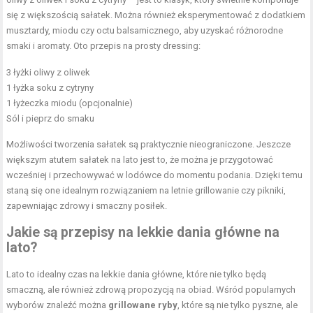
się z większością sałatek. Można również eksperymentować z dodatkiem
musztardy, miodu czy octu balsamicznego, aby uzyskać różnorodne
smaki i aromaty. Oto przepis na prosty dressing:
3 łyżki oliwy z oliwek
1 łyżka soku z cytryny
1 łyżeczka miodu (opcjonalnie)
Sól i pieprz do smaku
Możliwości tworzenia sałatek są praktycznie nieograniczone. Jeszcze
większym atutem sałatek na lato jest to, że można je przygotować
wcześniej i przechowywać w lodówce do momentu podania. Dzięki temu
staną się one idealnym rozwiązaniem na letnie grillowanie czy pikniki,
zapewniając zdrowy i smaczny posiłek.
Jakie są przepisy na lekkie dania główne na
lato?
Lato to idealny czas na lekkie dania główne, które nie tylko będą
smaczną, ale również zdrową propozycją na obiad. Wśród popularnych
wyborów znaleźć można
grillowane ryby
, które są nie tylko pyszne, ale