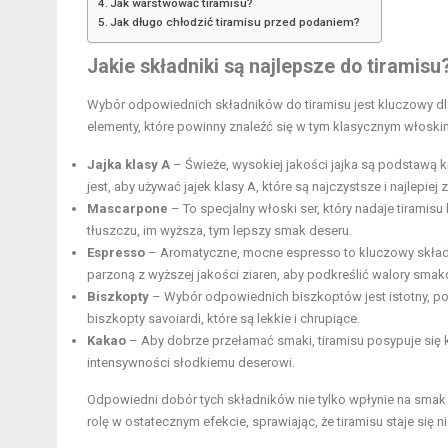
Jak warstwować tiramisu?
Jak długo chłodzić tiramisu przed podaniem?
Jakie składniki są najlepsze do tiramisu
Wybór odpowiednich składników do tiramisu jest kluczowy d
elementy, które powinny znaleźć się w tym klasycznym włoski
Jajka
klasy A
– Świeże, wysokiej jakości jajka są podstawą 
jest, aby używać jajek klasy A, które są najczystsze i najle
Mascarpone
– To specjalny włoski ser, który nadaje tirami
tłuszczu, im wyższa, tym lepszy smak deseru.
Espresso
– Aromatyczne, mocne espresso to kluczowy składn
parzoną z wyższej jakości ziaren, aby podkreślić walory sma
Biszkopty
– Wybór odpowiednich biszkoptów jest istotny, pon
biszkopty savoiardi, które są lekkie i chrupiące.
Kakao
– Aby dobrze przełamać smaki, tiramisu posypuje się 
intensywności słodkiemu deserowi.
Odpowiedni dobór tych składników nie tylko wpłynie na smak t
rolę w ostatecznym efekcie, sprawiając, że tiramisu staje się