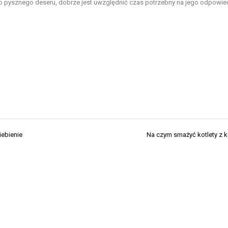
go pysznego deseru, dobrze jest uwzględnić czas potrzebny na jego odpowie
iebienie
Na czym smażyć kotlety z 