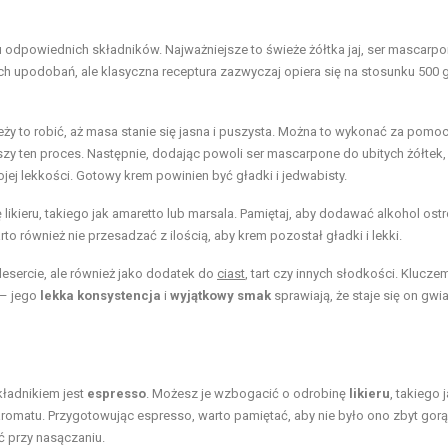
 odpowiednich składników. Najważniejsze to świeże żółtka jaj, ser mascarpo
ch upodobań, ale klasyczna receptura zazwyczaj opiera się na stosunku 500 
leży to robić, aż masa stanie się jasna i puszysta. Można to wykonać za pomo
eszy ten proces. Następnie, dodając powoli ser mascarpone do ubitych żółtek,
swojej lekkości. Gotowy krem powinien być gładki i jedwabisty.
ieru, takiego jak amaretto lub marsala. Pamiętaj, aby dodawać alkohol ostr
o również nie przesadzać z ilością, aby krem pozostał gładki i lekki.
desercie, ale również jako dodatek do
ciast
, tart czy innych słodkości. Klucze
 – jego
lekka konsystencja
i
wyjątkowy smak
sprawiają, że staje się on gwi
ładnikiem jest
espresso
. Możesz je wzbogacić o odrobinę
likieru
, takiego 
omatu. Przygotowując espresso, warto pamiętać, aby nie było ono zbyt gorą
 przy nasączaniu.