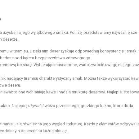
?
la uzyskania jego wyjątkowego smaku. Poniżej przedstawiamy najważniejsze
m deserze.
kremu w tiramisu. Dzięki nim deser zyskuje odpowiednią konsystencję i smak
piej zbadane pod kątem bezpieczeństwa zdrowotnego.
su kremową teksturę. Wybierając mascarpone, warto zwrócić uwagę na jego za
ik nadający tiramisu charakterystyczny smak. Można także wykorzystać kaw
kowe deseru.
ieważ to one wchłaniają kawę i nadają strukturę deserowi. Najlepiej stosow
kakao. Najlepiej używać świeżo przesianego, gorzkiego kakao, które doda
iramisu, ale również na jego wygląd i teksturę. Każdy z elementów odgrywa i
 nieodolanym deserem na każdą okazję.