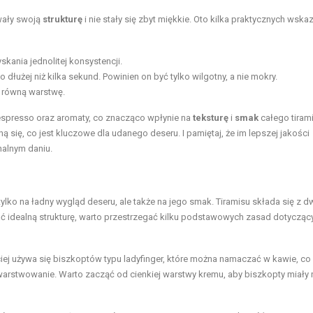
wały swoją
strukturę
i nie stały się zbyt miękkie. Oto kilka praktycznych wsk
skania jednolitej konsystencji.
dłużej niż kilka sekund. Powinien on być tylko wilgotny, a nie mokry.
y równą warstwę.
spresso oraz aromaty, co znacząco wpłynie na
teksturę
i
smak
całego tirami
ną się, co jest kluczowe dla udanego deseru. I pamiętaj, że im lepszej jakości
nalnym daniu.
ylko na ładny wygląd deseru, ale także na jego smak. Tiramisu składa się z 
idealną strukturę, warto przestrzegać kilku podstawowych zasad dotycząc
iej używa się biszkoptów typu ladyfinger, które można namaczać w kawie, co
arstwowanie. Warto zacząć od cienkiej warstwy kremu, aby biszkopty miały