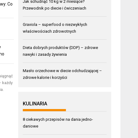
Jak schudnąć 10 kg w 2 miesiące?
wy: Co
Przewodnik po diecie i ćwiczeniach
Graviola – superfood o niezwykłych
właściwościach zdrowotnych
y
Dieta dobrych produktów (DDP) – zdrowe
mno
nawyki i zasady żywienia
Masło orzechowe w diecie odchudzającej –
siągnąć
zdrowe kalorie i korzyści
– każdy
a.
KULINARIA
8 ciekawych przepisów na dania jedno-
daniowe