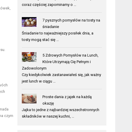
coraz częściej zapominamy o …
azówek,
7 pysznych pomysłów na tosty na
śniadanie
Śniadanie to najważniejszy posiłek dnia, a
tosty mogą stać się …
su.
5 Zdrowych Pomysłów na Lunch,
Które Utrzymają Cię Pełnym i
Zadowolonym
Czy kiedykolwiek zastanawiałeś się, jak ważny
jest lunch w ciągu …
dwóch
ych
Proste dania z jajek na każdą
okazję
 nada
Jajka to jedne z najbardziej wszechstronnych
 na czym
składników w naszej kuchni, …