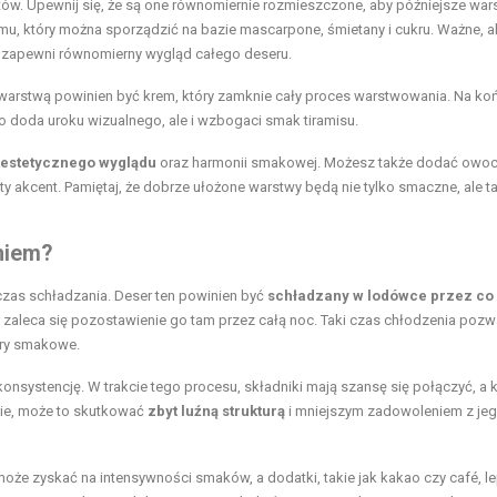
w. Upewnij się, że są one równomiernie rozmieszczone, aby późniejsze war
mu, który można sporządzić na bazie mascarpone, śmietany i cukru. Ważne, a
o zapewni równomierny wygląd całego deseru.
 warstwą powinien być krem, który zamknie cały proces warstwowania. Na ko
ko doda uroku wizualnego, ale i wzbogaci smak tiramisu.
estetycznego wyglądu
oraz harmonii smakowej. Możesz także dodać owoc
 akcent. Pamiętaj, że dobrze ułożone warstwy będą nie tylko smaczne, ale t
niem?
czas schładzania. Deser ten powinien być
schładzany w lodówce przez co
ów zaleca się pozostawienie go tam przez całą noc. Taki czas chłodzenia pozw
ory smakowe.
onsystencję. W trakcie tego procesu, składniki mają szansę się połączyć, a 
śnie, może to skutkować
zbyt luźną strukturą
i mniejszym zadowoleniem z je
 może zyskać na intensywności smaków, a dodatki, takie jak kakao czy café, le