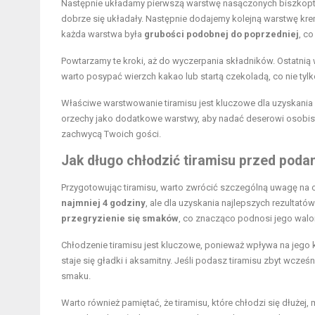
Następnie układamy pierwszą warstwę nasączonych biszkoptó
dobrze się układały. Następnie dodajemy kolejną warstwę kre
każda warstwa była
grubości podobnej do poprzedniej
, c
Powtarzamy te kroki, aż do wyczerpania składników. Ostatnią
warto posypać wierzch kakao lub startą czekoladą, co nie tyl
Właściwe warstwowanie tiramisu jest kluczowe dla uzyskania
orzechy jako dodatkowe warstwy, aby nadać deserowi osobisty
zachwycą Twoich gości.
Jak długo chłodzić tiramisu przed poda
Przygotowując tiramisu, warto zwrócić szczególną uwagę na 
najmniej 4 godziny
, ale dla uzyskania najlepszych rezultat
przegryzienie się smaków
, co znacząco podnosi jego wal
Chłodzenie tiramisu jest kluczowe, ponieważ wpływa na jego k
staje się gładki i aksamitny. Jeśli podasz tiramisu zbyt wcze
smaku.
Warto również pamiętać, że tiramisu, które chłodzi się dłużej,