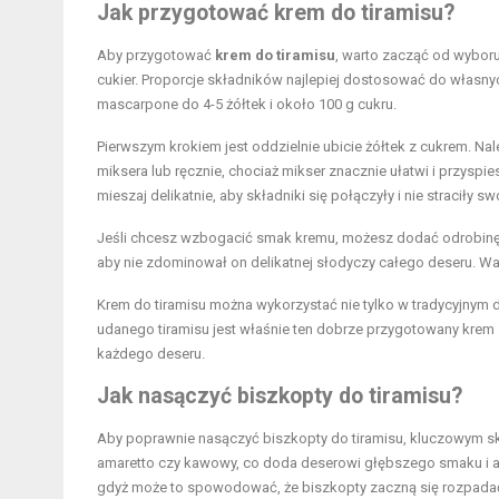
Jak przygotować krem do tiramisu?
Aby przygotować
krem do tiramisu
, warto zacząć od wyboru
cukier. Proporcje składników najlepiej dostosować do własny
mascarpone do 4-5 żółtek i około 100 g cukru.
Pierwszym krokiem jest oddzielnie ubicie żółtek z cukrem. Na
miksera lub ręcznie, chociaż mikser znacznie ułatwi i przyspi
mieszaj delikatnie, aby składniki się połączyły i nie straciły 
Jeśli chcesz wzbogacić smak kremu, możesz dodać odrobinę lik
aby nie zdominował on delikatnej słodyczy całego deseru. Wart
Krem do tiramisu można wykorzystać nie tylko w tradycyjnym 
udanego tiramisu jest właśnie ten dobrze przygotowany krem
każdego deseru.
Jak nasączyć biszkopty do tiramisu?
Aby poprawnie nasączyć biszkopty do tiramisu, kluczowym sk
amaretto czy kawowy, co doda deserowi głębszego smaku i ar
gdyż może to spowodować, że biszkopty zaczną się rozpadać