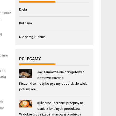
Dieta
ne oraz
g
Kulinaria
cą
Nie samą kuchnią…
ożnie,
POLECAMY
m do
Jak samodzielnie przygotować
azdą
domowe kiszonki
Kiszonki to nie tylko pyszny dodatek do wielu
potraw, ale …
jak
Kulinarne korzenie: przepisy na
ce,
dania z lokalnych produktów
W dobie globalizacji i masowej produkcji