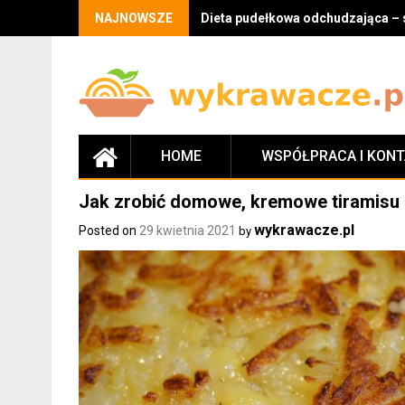
Skip
NAJNOWSZE
Dieta pudełkowa odchudzająca – 
to
content
HOME
WSPÓŁPRACA I KON
Jak zrobić domowe, kremowe tiramisu 
wykrawacze.pl
Posted on
29 kwietnia 2021
by