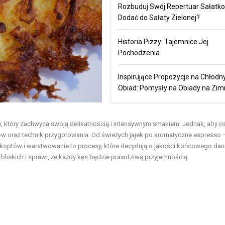
Rozbuduj Swój Repertuar Sałatko
Dodać do Sałaty Zielonej?
Historia Pizzy: Tajemnice Jej
Pochodzenia
Inspirujące Propozycje na Chłodn
Obiad: Pomysły na Obiady na Zi
ów, który zachwyca swoją delikatnością i intensywnym smakiem. Jednak, aby o
ów oraz technik przygotowania. Od świeżych jajek po aromatyczne espresso 
koptów i warstwowanie to procesy, które decydują o jakości końcowego dani
bliskich i sprawi, że każdy kęs będzie prawdziwą przyjemnością.