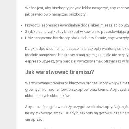
Ważne jest, aby biszkopty jedynie lekko nasączyć, aby zacho
jak prawidłowo nasączać biszkopty:
Przygotuj espresso i ewentualnie dodaj likier, mieszając do uzy
Szybko zanurzaj każdy biszkopt w kawie, nie pozostawiając go 
Ułóż nasączone biszkopty obok siebie w formie, aby tworzył
Dzięki odpowiedniemu nasączeniu biszkopty wchłoną smak e
Idealnie nasączone biszkopty staną się miękkie, ale nie rozpły
espresso użyjesz, tym bardziej wyrazisty smak otrzymasz w fi
Jak warstwować tiramisu?
Warstwowanie tiramisu to kluczowy proces, który wpływa nie t
głównych komponentów: biszkoptów oraz kremu. Aby uzyskać 
układania tych składników.
Aby zacząć, najpierw należy przygotować biszkopty. Najczęśc
im wyjątkowego smaku. Kiedy biszkopty są gotowe, czas na w
się oprzeć.