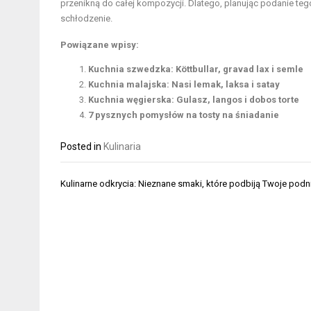
przenikną do całej kompozycji. Dlatego, planując podanie te
schłodzenie.
Powiązane wpisy:
Kuchnia szwedzka: Köttbullar, gravad lax i semle
Kuchnia malajska: Nasi lemak, laksa i satay
Kuchnia węgierska: Gulasz, langos i dobos torte
7 pysznych pomysłów na tosty na śniadanie
Posted in
Kulinaria
Nawigacja
Kulinarne odkrycia: Nieznane smaki, które podbiją Twoje podn
wpisu