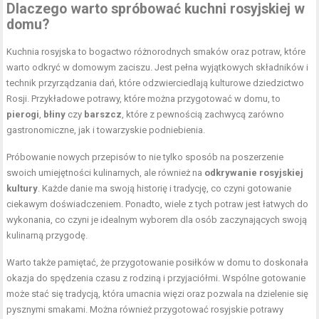
Dlaczego warto spróbować kuchni rosyjskiej w
domu?
Kuchnia rosyjska to bogactwo różnorodnych smaków oraz potraw, które
warto odkryć w domowym zaciszu. Jest pełna wyjątkowych składników i
technik przyrządzania dań, które odzwierciedlają kulturowe dziedzictwo
Rosji. Przykładowe potrawy, które można przygotować w domu, to
pierogi
,
błiny
czy
barszcz
, które z pewnością zachwycą zarówno
gastronomiczne, jak i towarzyskie podniebienia.
Próbowanie nowych przepisów to nie tylko sposób na poszerzenie
swoich umiejętności kulinarnych, ale również na
odkrywanie rosyjskiej
kultury
. Każde danie ma swoją historię i tradycję, co czyni gotowanie
ciekawym doświadczeniem. Ponadto, wiele z tych potraw jest łatwych do
wykonania, co czyni je idealnym wyborem dla osób zaczynających swoją
kulinarną przygodę.
Warto także pamiętać, że przygotowanie posiłków w domu to doskonała
okazja do spędzenia czasu z rodziną i przyjaciółmi. Wspólne gotowanie
może stać się tradycją, która umacnia więzi oraz pozwala na dzielenie się
pysznymi smakami. Można również przygotować rosyjskie potrawy