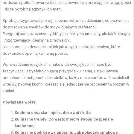
podczas spotkań towarzyskich, co z pewnością przyciągnie uwagę gości
i doda odrobinę egzotyki do menu.
Spróbuj przygotować pierogi z różnorodnymi nadzieniami, co pozwoli na
dostosowanie smaków do indywidualnych preferencji.
Przygotuj barszcz czerwony, który jest nie tylko smaczny, ale także sycący
i rozgrzewający, idealny na zimowe dni.
Nie zapomnij o deserach, takich jak rosyjska miód lub chałwa, które
doskonale dopełnią kulinarną podróż.
Wprowadzenie rosyjskich smaków do swojej kuchni może być
fascynującą i satysfakcjonującą przygodą kulinarną. Dzięki łatwym
przepisom i dostępności składników, każdy może spróbować swoich sił
w tej wyjątkowej kuchni, ciesząc się jednocześnie procesem twórczym w
kuchni.
Powiązane wpisy:
Kuchnia etiopska: Injera, doro wat i kitfo
Kulinarne trendy: Co warto mieć w swojej despensie
kuchennej
Kulinarne podróże z napojami: Jak połączyć smakowe