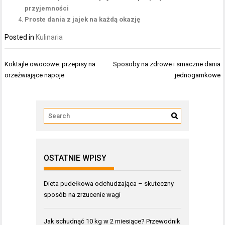
przyjemności
Proste dania z jajek na każdą okazję
Posted in
Kulinaria
Nawigacja
Koktajle owocowe: przepisy na
Sposoby na zdrowe i smaczne dania
wpisu
orzeźwiające napoje
jednogarnkowe
OSTATNIE WPISY
Dieta pudełkowa odchudzająca – skuteczny
sposób na zrzucenie wagi
Jak schudnąć 10 kg w 2 miesiące? Przewodnik