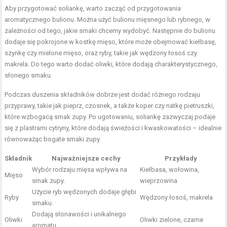
Aby przygotować soliankę, warto zacząć od przygotowania
aromatycznego bulionu. Można użyć bulionu mięsnego lub rybnego, w
zależności od tego, jakie smaki chcemy wydobyć. Następnie do bulionu
dodaje się pokrojone w kostkę mięso, które może obejmować kiełbasę,
szynkę czy mielone mięso, oraz ryby, takie jak wędzony łosoś czy
makrela. Do tego warto dodać oliwki, które dodają charakterystycznego,
słonego smaku.
Podczas duszenia składników dobrze jest dodać różnego rodzaju
przyprawy, takie jak pieprz, czosnek, a także koper czy natkę pietruszki,
które wzbogacą smak zupy. Po ugotowaniu, soliankę zazwyczaj podaje
się z plastrami cytryny, które dodają świeżości i kwaskowatości – idealnie
równoważąc bogate smaki zupy.
Składnik
Najważniejsze cechy
Przykłady
Wybór rodzaju mięsa wpływa na
Kiełbasa, wołowina,
Mięso
smak zupy.
wieprzowina
Użycie ryb wędzonych dodaje głębi
Ryby
Wędzony łosoś, makrela
smaku.
Dodają słonawości i unikalnego
Oliwki
Oliwki zielone, czarne
aromatu.