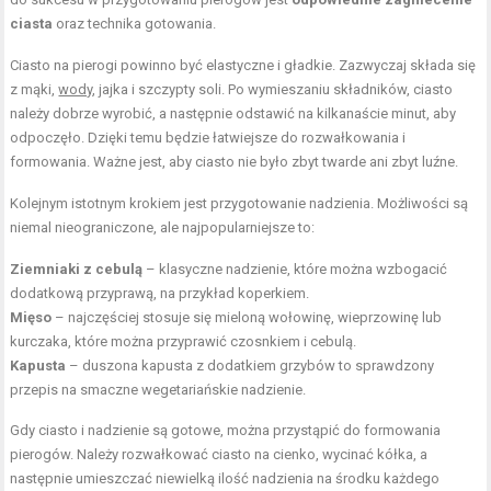
ciasta
oraz technika gotowania.
Ciasto na pierogi powinno być elastyczne i gładkie. Zazwyczaj składa się
z mąki,
wody
, jajka i szczypty soli. Po wymieszaniu składników, ciasto
należy dobrze wyrobić, a następnie odstawić na kilkanaście minut, aby
odpoczęło. Dzięki temu będzie łatwiejsze do rozwałkowania i
formowania. Ważne jest, aby ciasto nie było zbyt twarde ani zbyt luźne.
Kolejnym istotnym krokiem jest przygotowanie nadzienia. Możliwości są
niemal nieograniczone, ale najpopularniejsze to:
Ziemniaki z cebulą
– klasyczne nadzienie, które można wzbogacić
dodatkową przyprawą, na przykład koperkiem.
Mięso
– najczęściej stosuje się mieloną wołowinę, wieprzowinę lub
kurczaka, które można przyprawić czosnkiem i cebulą.
Kapusta
– duszona kapusta z dodatkiem grzybów to sprawdzony
przepis na smaczne wegetariańskie nadzienie.
Gdy ciasto i nadzienie są gotowe, można przystąpić do formowania
pierogów. Należy rozwałkować ciasto na cienko, wycinać kółka, a
następnie umieszczać niewielką ilość nadzienia na środku każdego