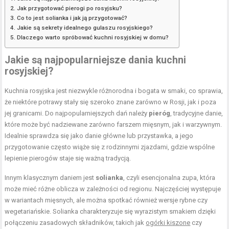
Jak przygotować pierogi po rosyjsku?
Co to jest solianka i jak ją przygotować?
Jakie są sekrety idealnego gulaszu rosyjskiego?
Dlaczego warto spróbować kuchni rosyjskiej w domu?
Jakie są najpopularniejsze dania kuchni
rosyjskiej?
Kuchnia rosyjska jest niezwykle różnorodna i bogata w smaki, co sprawia,
że niektóre potrawy stały się szeroko znane zarówno w Rosji, jak i poza
jej granicami. Do najpopularniejszych dań należy
pieróg
, tradycyjne danie,
które może być nadziewane zarówno farszem mięsnym, jak i warzywnym.
Idealnie sprawdza się jako danie główne lub przystawka, a jego
przygotowanie często wiąże się z rodzinnymi zjazdami, gdzie wspólne
lepienie pierogów staje się ważną tradycją.
Innym klasycznym daniem jest
solianka
, czyli esencjonalna zupa, która
może mieć różne oblicza w zależności od regionu. Najczęściej występuje
w wariantach mięsnych, ale można spotkać również wersje rybne czy
wegetariańskie. Solianka charakteryzuje się wyrazistym smakiem dzięki
połączeniu zasadowych składników, takich jak
ogórki kiszone
czy