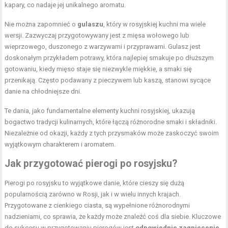
kapary, co nadaje jej unikalnego aromatu.
Nie można zapomnieć o
gulaszu
, który w rosyjskiej kuchni ma wiele
wersji. Zazwyczaj przygotowywany jest z mięsa wołowego lub
wieprzowego, duszonego z warzywami i przyprawami. Gulasz jest
doskonałym przykładem potrawy, która najlepiej smakuje po dłuższym
gotowaniu, kiedy mięso staje się niezwykle miękkie, a smaki się
przenikają. Często podawany z pieczywem lub kaszą, stanowi sycące
danie na chłodniejsze dni.
Te dania, jako fundamentalne elementy kuchni rosyjskiej, ukazują
bogactwo tradycji kulinarnych, które łączą różnorodne smaki i składniki.
Niezależnie od okazji, każdy z tych przysmaków może zaskoczyć swoim
wyjątkowym charakterem i aromatem.
Jak przygotować pierogi po rosyjsku?
Pierogi po rosyjsku to wyjątkowe danie, które cieszy się dużą
popularnością zarówno w Rosji, jak i w wielu innych krajach.
Przygotowane z cienkiego ciasta, są wypełnione różnorodnymi
nadzieniami, co sprawia, że każdy może znaleźć coś dla siebie. Kluczowe
do sukcesu w przygotowaniu pierogów jest
odpowiednie zagniecenie