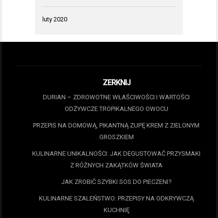
luty 2020
ZERKNIJ
DURIAN – ZDROWOTNE WŁAŚCIWOŚCI I WARTOŚCI
ODŻYWCZE TROPIKALNEGO OWOCU
PRZEPIS NA DOMOWĄ, PIKANTNĄ ZUPĘ KREM Z ZIELONYM
GROSZKIEM
KULINARNE UNIKALNOŚCI: JAK DEGUSTOWAĆ PRZYSMAKI
Z RÓŻNYCH ZAKĄTKÓW ŚWIATA
JAK ZROBIĆ SZYBKI SOS DO PIECZENI?
KULINARNE SZALEŃSTWO: PRZEPISY NA ODKRYWCZĄ
KUCHNIĘ