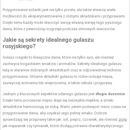
Przygotowanie solianki jest nie tylko proste, ale także stwarza wiele
możliwości do eksperymentowania z różnymi składnikami i przyprawami.
Dzięki temu każdy może stworzyć swoją własną wersję tego pysznego
dania, które z pewnością rozgrzeje podczas zimowych wieczorów.
Jakie są sekrety idealnego gulaszu
rosyjskiego?
Gulasz rosyjski to klasyczne danie, które nie tylko syci, ale również
zachwyca bogactwem smaków i aromatów. Sekrety idealnego gulaszu
leżą w starannie dobranych składnikach oraz w odpowiedniej technice
przygotowania. Główne składniki gulaszu to różne rodzaje mięsa,
zazwyczaj wołowina lub wieprzowina, a także cebula i przyprawy.
Jednym z kluczowych aspektów udanego gulaszu jest
długie duszenie
.
Dzięki temu procesowi mięso staje się niezwykle miękkie, a smaki
składników harmonizują ze sobą. Warto zatem poświęcić nieco czasu na
przygotowanie dania, aby uzyskać jego pełnię smaku. Dobrze
sprawdzają się przyprawy takie jak: sól, pieprz, czosnek, ale również
zioła
jak majeranek czy tymianek, które dodają potrawie charakterystycznego