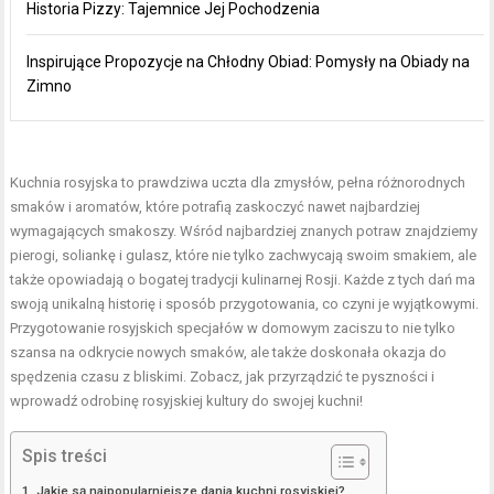
Historia Pizzy: Tajemnice Jej Pochodzenia
Inspirujące Propozycje na Chłodny Obiad: Pomysły na Obiady na
Zimno
Kuchnia rosyjska to prawdziwa uczta dla zmysłów, pełna różnorodnych
smaków i aromatów, które potrafią zaskoczyć nawet najbardziej
wymagających smakoszy. Wśród najbardziej znanych potraw znajdziemy
pierogi, soliankę i gulasz, które nie tylko zachwycają swoim smakiem, ale
także opowiadają o bogatej tradycji kulinarnej Rosji. Każde z tych dań ma
swoją unikalną historię i sposób przygotowania, co czyni je wyjątkowymi.
Przygotowanie rosyjskich specjałów w domowym zaciszu to nie tylko
szansa na odkrycie nowych smaków, ale także doskonała okazja do
spędzenia czasu z bliskimi. Zobacz, jak przyrządzić te pyszności i
wprowadź odrobinę rosyjskiej kultury do swojej kuchni!
Spis treści
Jakie są najpopularniejsze dania kuchni rosyjskiej?