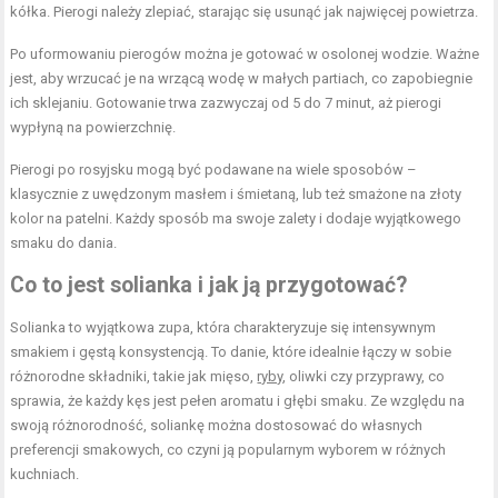
kółka. Pierogi należy zlepiać, starając się usunąć jak najwięcej powietrza.
Po uformowaniu pierogów można je gotować w osolonej wodzie. Ważne
jest, aby wrzucać je na wrzącą wodę w małych partiach, co zapobiegnie
ich sklejaniu. Gotowanie trwa zazwyczaj od 5 do 7 minut, aż pierogi
wypłyną na powierzchnię.
Pierogi po rosyjsku mogą być podawane na wiele sposobów –
klasycznie z uwędzonym masłem i śmietaną, lub też smażone na złoty
kolor na patelni. Każdy sposób ma swoje zalety i dodaje wyjątkowego
smaku do dania.
Co to jest solianka i jak ją przygotować?
Solianka to wyjątkowa zupa, która charakteryzuje się intensywnym
smakiem i gęstą konsystencją. To danie, które idealnie łączy w sobie
różnorodne składniki, takie jak mięso,
ryby
, oliwki czy przyprawy, co
sprawia, że każdy kęs jest pełen aromatu i głębi smaku. Ze względu na
swoją różnorodność, soliankę można dostosować do własnych
preferencji smakowych, co czyni ją popularnym wyborem w różnych
kuchniach.