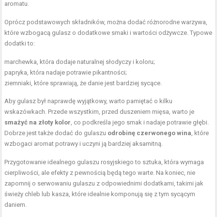
aromatu.
Oprócz podstawowych składników, można dodać różnorodne warzywa,
które wzbogacą gulasz o dodatkowe smaki i wartości odżywcze. Typowe
dodatki to:
marchewka, która dodaje naturalnej słodyczy i koloru;
papryka, która nadaje potrawie pikantności;
ziemniaki, które sprawiają, że danie jest bardziej sycące.
Aby gulasz był naprawdę wyjątkowy, warto pamiętać o kilku
wskazówkach. Przede wszystkim, przed duszeniem mięsa, warto je
smażyć na złoty kolor
, co podkreśla jego smak i nadaje potrawie głębi.
Dobrze jest także dodać do gulaszu
odrobinę czerwonego wina
, które
wzbogaci aromat potrawy i uczyni ją bardziej aksamitną.
Przygotowanie idealnego gulaszu rosyjskiego to sztuka, która wymaga
cierpliwości, ale efekty z pewnością będą tego warte. Na koniec, nie
zapomnij o serwowaniu gulaszu z odpowiednimi dodatkami, takimi jak
świeży chleb lub kasza, które idealnie komponują się z tym sycącym
daniem.