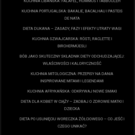
KUCHNIA LIBAŃSKA: FALAFEL, HUMMUS I TABBOULEH
KUCHNIA PORTUGALSKA: BAKALIE, BACALHAU I PASTEIS
DE NATA
DIETA DUKANA – ZASADY, FAZY I EFEKTY UTRATY WAGI
KUCHNIA SZWAJCARSKA: RÖSTI, RACLETTE I
BIRCHERMÜESLI
BÓB JAKO SKUTECZNY SKŁADNIK DIETY ODCHUDZAJĄCEJ:
WŁAŚCIWOŚCI I KALORYCZNOŚĆ
KUCHNIA MITOLOGICZNA: PRZEPISY NA DANIA
INSPIROWANE MITAMI I LEGENDAMI
KUCHNIA AFRYKAŃSKA: ODKRYWAJ NOWE SMAKI
DIETA DLA KOBIET W CIĄŻY – ZADBAJ O ZDROWIE MATKI I
DZIECKA
DIETA PO USUNIĘCIU WORECZKA ŻÓŁCIOWEGO – CO JEŚĆ I
CZEGO UNIKAĆ?