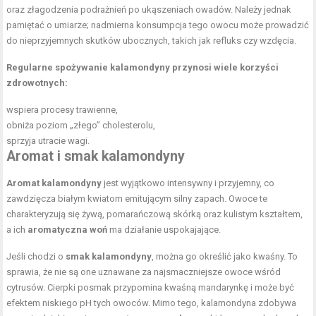
oraz złagodzenia podrażnień po ukąszeniach owadów. Należy jednak
pamiętać o umiarze; nadmierna konsumpcja tego owocu może prowadzić
do nieprzyjemnych skutków ubocznych, takich jak refluks czy wzdęcia.
Regularne spożywanie kalamondyny przynosi wiele korzyści
zdrowotnych:
wspiera procesy trawienne,
obniża poziom „złego” cholesterolu,
sprzyja utracie wagi.
Aromat i smak kalamondyny
Aromat kalamondyny
jest wyjątkowo intensywny i przyjemny, co
zawdzięcza białym kwiatom emitującym silny zapach. Owoce te
charakteryzują się żywą, pomarańczową skórką oraz kulistym kształtem,
a ich
aromatyczna woń
ma działanie uspokajające.
Jeśli chodzi o
smak kalamondyny
, można go określić jako kwaśny. To
sprawia, że nie są one uznawane za najsmaczniejsze owoce wśród
cytrusów. Cierpki posmak przypomina kwaśną mandarynkę i może być
efektem niskiego pH tych owoców. Mimo tego, kalamondyna zdobywa