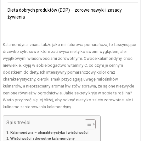
Dieta dobrych produktów (DDP) – zdrowe nawyki i zasady
żywienia
Kalamondyna, znana także jako miniaturowa pomarańcza, to fascynujące
drzewko cytrusowe, które zachwyca nie tylko swoim wyglądem, ale i
wyjątkowymi właściwościami zdrowotnymi. Owoce kalamondyny, choć
niewielkie, kryją w sobie bogactwo witaminy C, co czyni je cennym
dodatkiem do diety. Ich intensywny pomarańczowy kolor oraz
charakterystyczny, cierpki smak przyciągają uwagę miłośników
kulinariów, a nieprzeciętny aromat kwiatów sprawia, że są one niezwykle
cenione również w ogrodnictwie. Jakie sekrety kryje w sobie ta roślina?
Warto przyjrzeć się jej bliżej, aby odkryć nie tylko zalety zdrowotne, ale i
kulinarne zastosowania kalamondyny.
Spis treści
Kalamondyna – charakterystyka i właściwości
Właściwości zdrowotne kalamondyny