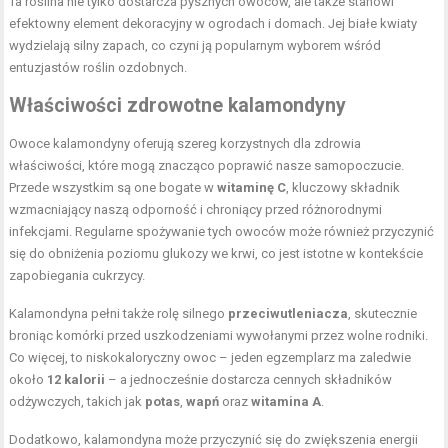
Ta roślina nie tylko dostarcza pysznych owoców, ale także stanowi
efektowny element dekoracyjny w ogrodach i domach. Jej białe kwiaty
wydzielają silny zapach, co czyni ją popularnym wyborem wśród
entuzjastów roślin ozdobnych.
Właściwości zdrowotne kalamondyny
Owoce kalamondyny oferują szereg korzystnych dla zdrowia
właściwości, które mogą znacząco poprawić nasze samopoczucie.
Przede wszystkim są one bogate w
witaminę C
, kluczowy składnik
wzmacniający naszą odporność i chroniący przed różnorodnymi
infekcjami. Regularne spożywanie tych owoców może również przyczynić
się do obniżenia poziomu glukozy we krwi, co jest istotne w kontekście
zapobiegania cukrzycy.
Kalamondyna pełni także rolę silnego
przeciwutleniacza
, skutecznie
broniąc komórki przed uszkodzeniami wywołanymi przez wolne rodniki.
Co więcej, to niskokaloryczny owoc – jeden egzemplarz ma zaledwie
około
12 kalorii
– a jednocześnie dostarcza cennych składników
odżywczych, takich jak
potas
,
wapń
oraz
witamina A
.
Dodatkowo, kalamondyna może przyczynić się do zwiększenia energii