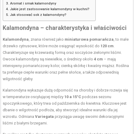
Aromat i smak kalamondyny
Jakie jest zastosowanie kalamondyny w kuchni?
Jak stosować sok z kalamondyny?
Kalamondyna – charakterystyka i właściwości
Kalamondyna
, znana również jako
miniaturowa pomarańcza
, to małe
drzewko cytrusowe, które może osiągnąć wysokość do
120 cm
.
Charakteryzuje się krzewiastą formą oraz soczyście zielonymi liśćmi.
Owoce kalamondyny są niewielkie, o średnicy około
4 cm
– mają
intensywny pomarańczowy kolor, cienką skórkę i kwaśny miąższ. Roślina
ta preferuje ciepłe warunki oraz pełne słońce, a także odpowiednią
wilgotność gleby.
Kalamondyna wykazuje dużą odporność na choroby i dobrze rozwija się
w temperaturze oscylującej między
10 a 15°C
podczas sezonu
spoczynkowego, który trwa od października do kwietnia. Kluczowe jest
dbanie o wilgotność podłoża, aby stworzyć idealne warunki dla jej
wzrostu. Odmiana
Variegata
przyciąga uwagę swoimi dekoracyjnymi
liśćmi z białymi brzegami.