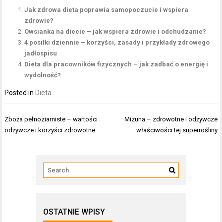
Jak zdrowa dieta poprawia samopoczucie i wspiera
zdrowie?
Owsianka na diecie – jak wspiera zdrowie i odchudzanie?
4 posiłki dziennie – korzyści, zasady i przykłady zdrowego
jadłospisu
Dieta dla pracowników fizycznych – jak zadbać o energię i
wydolność?
Posted in
Dieta
Nawigacja
Zboża pełnoziarniste – wartości
Mizuna – zdrowotne i odżywcze
wpisu
odżywcze i korzyści zdrowotne
właściwości tej superrośliny
OSTATNIE WPISY