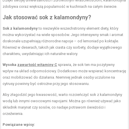
Dzięki swojej uniwersalności i zdrowotnym właściwościom, kalamondyna
zdobywa coraz większą popularność w kuchniach na całym świecie.
Jak stosować sok z kalamondyny?
Sok z kalamondyny
to niezwykle wszechstronny element diety, który
można wykorzystać na wiele sposobów. Jego intensywny smak i aromat
doskonale uzupełniają różnorodne napoje – od lemoniad po koktajle.
Również w deserach, takich jak ciasta czy sorbety, dodaje wyjątkowego
charakteru, uwydatniając ich naturalne walory.
Wysoka
zawartość witaminy C
sprawia, że sok ten ma pozytywny
wpływ na układ odpornościowy. Dodatkowo może wspierać koncentrację
oraz mobilizować do działania. Niemniej jednak osoby uczulone na
cytrusy powinny być ostrożne przy jego stosowaniu.
Aby złagodzić jego kwasowość, warto rozcieńczyć sok z kalamondyny
wodą lub innymi owocowymi napojami. Można go również używać jako
składnik marynat czy sosów, co nadaje potrawom świeżości i
orzeźwienia.
Powiązane wpisy: