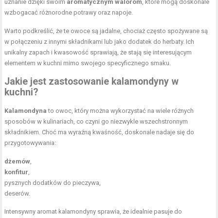
uznanie dzięki swoim
aromatycznym walorom
, które mogą doskonale
wzbogacać różnorodne potrawy oraz napoje.
Warto podkreślić, że te owoce są jadalne, chociaż często spożywane są
w połączeniu z innymi składnikami lub jako dodatek do herbaty. Ich
unikalny zapach i kwasowość sprawiają, że stają się interesującym
elementem w kuchni mimo swojego specyficznego smaku.
Jakie jest zastosowanie kalamondyny w
kuchni?
Kalamondyna
to owoc, który można wykorzystać na wiele różnych
sposobów w kulinariach, co czyni go niezwykle wszechstronnym
składnikiem. Choć ma wyraźną kwaśność, doskonale nadaje się do
przygotowywania:
dżemów
,
konfitur
,
pysznych dodatków do pieczywa,
deserów.
Intensywny aromat kalamondyny sprawia, że idealnie pasuje do