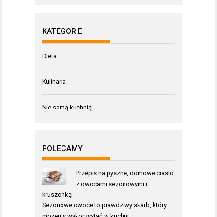
KATEGORIE
Dieta
Kulinaria
Nie samą kuchnią…
POLECAMY
Przepis na pyszne, domowe ciasto
z owocami sezonowymi i
kruszonką
Sezonowe owoce to prawdziwy skarb, który
możemy wykorzystać w kuchni, …