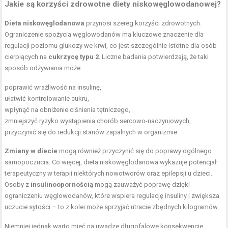
Jakie są korzyści zdrowotne diety niskowęglowodanowej?
Dieta niskowęglodanowa
przynosi szereg korzyści zdrowotnych.
Ograniczenie spożycia węglowodanów ma kluczowe znaczenie dla
regulacji poziomu glukozy we krwi, co jest szczególnie istotne dla osób
cierpiących na
cukrzycę typu 2
. Liczne badania potwierdzają, że taki
sposób odżywiania może:
poprawić wrażliwość na insulinę,
ułatwić kontrolowanie cukru,
wpłynąć na obniżenie ciśnienia tętniczego,
zmniejszyć ryzyko wystąpienia chorób sercowo-naczyniowych,
przyczynić się do redukcji stanów zapalnych w organizmie.
Zmiany w diecie
mogą również przyczynić się do poprawy ogólnego
samopoczucia. Co więcej, dieta niskowęglodanowa wykazuje potencjał
terapeutyczny w terapii niektórych nowotworów oraz epilepsji u dzieci.
Osoby z
insulinoopornością
mogą zauważyć poprawę dzięki
ograniczeniu węglowodanów, które wspiera regulację insuliny i zwiększa
uczucie sytości – to z kolei może sprzyjać utracie zbędnych kilogramów.
Niemniej jednak warto mieć na uwadze długofalowe konsekwencje