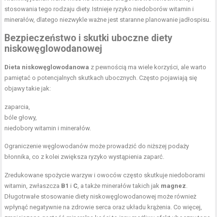
stosowania tego rodzaju diety. Istnieje ryzyko niedoborów witamin i
minerałów, dlatego niezwykle ważne jest staranne planowanie jadłospisu.
Bezpieczeństwo i skutki uboczne diety
niskowęglowodanowej
Dieta niskowęglowodanowa
z pewnością ma wiele korzyści, ale warto
pamiętać o potencjalnych skutkach ubocznych. Często pojawiają się
objawy takie jak:
zaparcia,
bóle głowy,
niedobory witamin i minerałów.
Ograniczenie węglowodanów może prowadzić do niższej podaży
błonnika, co z kolei zwiększa ryzyko wystąpienia zaparć.
Zredukowane spożycie warzyw i owoców często skutkuje niedoborami
witamin, zwłaszcza
B1
i
C
, a także minerałów takich jak
magnez
.
Długotrwałe stosowanie diety niskowęglowodanowej może również
wpłynąć negatywnie na zdrowie serca oraz układu krążenia. Co więcej,