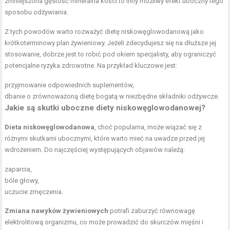
zmniejszona gęstość mineralna kości to inny możliwy efekt uboczny tego
sposobu odżywiania.
Z tych powodów warto rozważyć dietę niskowęglowodanową jako
krótkoterminowy plan żywieniowy. Jeżeli zdecydujesz się na dłuższe jej
stosowanie, dobrze jest to robić pod okiem specjalisty, aby ograniczyć
potencjalne ryzyka zdrowotne. Na przykład kluczowe jest:
przyjmowanie odpowiednich suplementów,
dbanie o zrównoważoną dietę bogatą w niezbędne składniki odżywcze.
Jakie są skutki uboczne diety niskowęglowodanowej?
Dieta niskowęglowodanowa
, choć popularna, może wiązać się z
różnymi skutkami ubocznymi, które warto mieć na uwadze przed jej
wdrożeniem. Do najczęściej występujących objawów należą:
zaparcia,
bóle głowy,
uczucie zmęczenia.
Zmiana nawyków żywieniowych
potrafi zaburzyć równowagę
elektrolitową organizmu, co może prowadzić do skurczów mięśni i