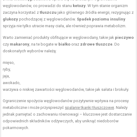
węglowodanów, co prowadzi do stanu
ketozy
. W tym stanie organizm
zaczyna korzystać z
tłuszczu
jako głównego źródła energii, rezygnując z
glukozy
pochodzącej z węglowodanów.
Spadek poziomu insuliny
sprzyja nie tylko utracie masy ciała, ale również poprawia metabolizm.
Warto zamieniać produkty obfitujące w węglowodany, takie jak
pieczywo
czy
makarony
, na te bogate w
białko
oraz
zdrowe tłuszcze
. Do
doskonałych wyborów należą:
mięso,
ryby,
jaja,
awokado,
warzywa o niskiej zawartości węglowodanów, takie jak sałata i brokuły.
Ograniczenie spożycia węglowodanów pozytywnie wpływa na procesy
metaboliczne i może przyspieszyć
spalanie tkanki tłuszczowej
. Należy
jednak pamiętać o zachowaniu równowagi – kluczowe jest dostarczanie
odpowiednich składników odżywczych, aby uniknąć niedoborów
pokarmowych.