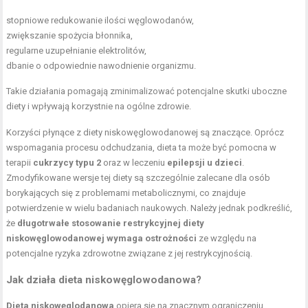
stopniowe redukowanie ilości węglowodanów,
zwiększanie spożycia błonnika,
regularne uzupełnianie elektrolitów,
dbanie o odpowiednie nawodnienie organizmu.
Takie działania pomagają zminimalizować potencjalne skutki uboczne
diety i wpływają korzystnie na ogólne zdrowie.
Korzyści płynące z diety niskowęglowodanowej są znaczące. Oprócz
wspomagania procesu odchudzania, dieta ta może być pomocna w
terapii
cukrzycy typu 2
oraz w leczeniu
epilepsji u dzieci
.
Zmodyfikowane wersje tej diety są szczególnie zalecane dla osób
borykających się z problemami metabolicznymi, co znajduje
potwierdzenie w wielu badaniach naukowych. Należy jednak podkreślić,
że
długotrwałe stosowanie restrykcyjnej diety
niskowęglowodanowej wymaga ostrożności
ze względu na
potencjalne ryzyka zdrowotne związane z jej restrykcyjnością.
Jak działa dieta niskowęglowodanowa?
Dieta niskowęglodanowa
opiera się na znacznym ograniczeniu