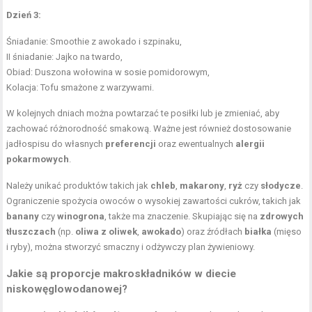
Dzień 3:
Śniadanie: Smoothie z awokado i szpinaku,
II śniadanie: Jajko na twardo,
Obiad: Duszona wołowina w sosie pomidorowym,
Kolacja: Tofu smażone z warzywami.
W kolejnych dniach można powtarzać te posiłki lub je zmieniać, aby
zachować różnorodność smakową. Ważne jest również dostosowanie
jadłospisu do własnych
preferencji
oraz ewentualnych
alergii
pokarmowych
.
Należy unikać produktów takich jak
chleb
,
makarony
,
ryż
czy
słodycze
.
Ograniczenie spożycia owoców o wysokiej zawartości cukrów, takich jak
banany
czy
winogrona
, także ma znaczenie. Skupiając się na
zdrowych
tłuszczach
(np.
oliwa z oliwek
,
awokado
) oraz źródłach
białka
(mięso
i ryby), można stworzyć smaczny i odżywczy plan żywieniowy.
Jakie są proporcje makroskładników w diecie
niskowęglowodanowej?