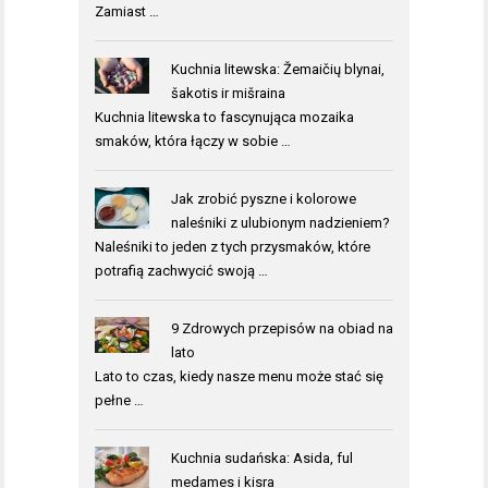
Zamiast …
Kuchnia litewska: Žemaičių blynai,
šakotis ir mišraina
Kuchnia litewska to fascynująca mozaika
smaków, która łączy w sobie …
Jak zrobić pyszne i kolorowe
naleśniki z ulubionym nadzieniem?
Naleśniki to jeden z tych przysmaków, które
potrafią zachwycić swoją …
9 Zdrowych przepisów na obiad na
lato
Lato to czas, kiedy nasze menu może stać się
pełne …
Kuchnia sudańska: Asida, ful
medames i kisra