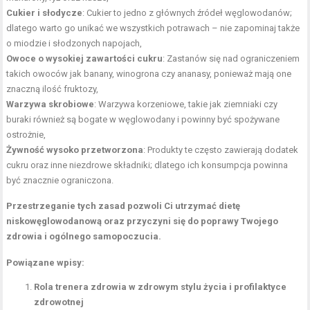
Cukier i słodycze
: Cukier to jedno z głównych źródeł węglowodanów;
dlatego warto go unikać we wszystkich potrawach – nie zapominaj także
o miodzie i słodzonych napojach,
Owoce o wysokiej zawartości cukru
: Zastanów się nad ograniczeniem
takich owoców jak banany, winogrona czy ananasy, ponieważ mają one
znaczną ilość fruktozy,
Warzywa skrobiowe
: Warzywa korzeniowe, takie jak ziemniaki czy
buraki również są bogate w węglowodany i powinny być spożywane
ostrożnie,
Żywność wysoko przetworzona
: Produkty te często zawierają dodatek
cukru oraz inne niezdrowe składniki; dlatego ich konsumpcja powinna
być znacznie ograniczona.
Przestrzeganie tych zasad pozwoli Ci utrzymać dietę
niskowęglowodanową oraz przyczyni się do poprawy Twojego
zdrowia i ogólnego samopoczucia.
Powiązane wpisy:
Rola trenera zdrowia w zdrowym stylu życia i profilaktyce
zdrowotnej