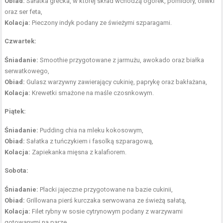
Obiad:
Sałatka grecka, w której skład wchodzą ogórek, pomidory, oliwki
oraz ser feta,
Kolacja:
Pieczony indyk podany ze świeżymi szparagami.
Czwartek:
Śniadanie:
Smoothie przygotowane z jarmużu, awokado oraz białka
serwatkowego,
Obiad:
Gulasz warzywny zawierający cukinię, paprykę oraz bakłażana,
Kolacja:
Krewetki smażone na maśle czosnkowym.
Piątek:
Śniadanie:
Pudding chia na mleku kokosowym,
Obiad:
Sałatka z tuńczykiem i fasolką szparagową,
Kolacja:
Zapiekanka mięsna z kalafiorem.
Sobota:
Śniadanie:
Placki jajeczne przygotowane na bazie cukinii,
Obiad:
Grillowana pierś kurczaka serwowana ze świeżą sałatą,
Kolacja:
Filet rybny w sosie cytrynowym podany z warzywami
gotowanymi na parze.