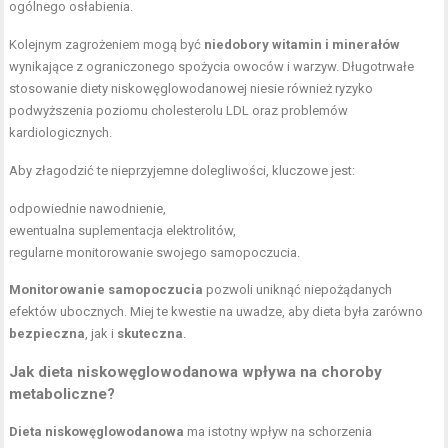
ogólnego osłabienia.
Kolejnym zagrożeniem mogą być
niedobory witamin i minerałów
wynikające z ograniczonego spożycia owoców i warzyw. Długotrwałe
stosowanie diety niskowęglowodanowej niesie również ryzyko
podwyższenia poziomu cholesterolu LDL oraz problemów
kardiologicznych.
Aby złagodzić te nieprzyjemne dolegliwości, kluczowe jest:
odpowiednie nawodnienie,
ewentualna suplementacja elektrolitów,
regularne monitorowanie swojego samopoczucia.
Monitorowanie samopoczucia
pozwoli uniknąć niepożądanych
efektów ubocznych. Miej te kwestie na uwadze, aby dieta była zarówno
bezpieczna
, jak i
skuteczna
.
Jak dieta niskowęglowodanowa wpływa na choroby
metaboliczne?
Dieta niskowęglowodanowa
ma istotny wpływ na schorzenia