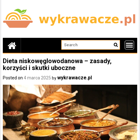
Skip
to
content
Dieta niskowęglowodanowa – zasady,
korzyści i skutki uboczne
wykrawacze.pl
Posted on
4 marca 2025
by