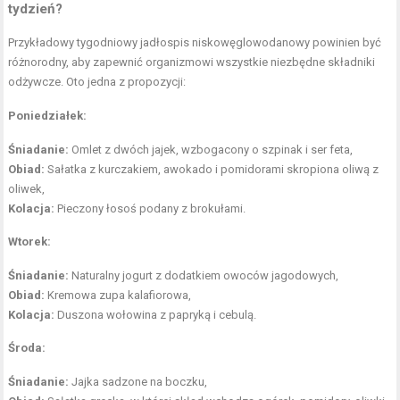
tydzień?
Przykładowy tygodniowy jadłospis niskowęglowodanowy powinien być
różnorodny, aby zapewnić organizmowi wszystkie niezbędne składniki
odżywcze. Oto jedna z propozycji:
Poniedziałek:
Śniadanie:
Omlet z dwóch jajek, wzbogacony o szpinak i ser feta,
Obiad:
Sałatka z kurczakiem, awokado i pomidorami skropiona oliwą z
oliwek,
Kolacja:
Pieczony łosoś podany z brokułami.
Wtorek:
Śniadanie:
Naturalny jogurt z dodatkiem owoców jagodowych,
Obiad:
Kremowa zupa kalafiorowa,
Kolacja:
Duszona wołowina z papryką i cebulą.
Środa:
Śniadanie:
Jajka sadzone na boczku,