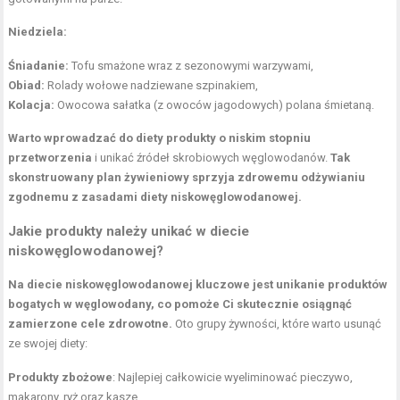
Niedziela:
Śniadanie:
Tofu smażone wraz z sezonowymi warzywami,
Obiad:
Rolady wołowe nadziewane szpinakiem,
Kolacja:
Owocowa sałatka (z owoców jagodowych) polana śmietaną.
Warto wprowadzać do diety produkty o niskim stopniu
przetworzenia
i unikać źródeł skrobiowych węglowodanów.
Tak
skonstruowany plan żywieniowy sprzyja zdrowemu odżywianiu
zgodnemu z zasadami diety niskowęglowodanowej.
Jakie produkty należy unikać w diecie
niskowęglowodanowej?
Na diecie niskowęglowodanowej kluczowe jest unikanie produktów
bogatych w węglowodany, co pomoże Ci skutecznie osiągnąć
zamierzone cele zdrowotne.
Oto grupy żywności, które warto usunąć
ze swojej diety:
Produkty zbożowe
: Najlepiej całkowicie wyeliminować pieczywo,
makarony, ryż oraz kasze,