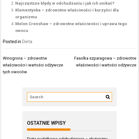
Najczęstsze błędy w odchudzaniu i jak ich unikać?
Klementynka – zdrowotne właściwości i korzyści dla
organizmu
Melon Crenshaw – zdrowotne właściwości i uprawa tego
owocu
Posted in
Dieta
Nawigacja
Winogrona – zdrowotne
Fasolka szparagowa – zdrowotne
wpisu
właściwości i wartości odżywcze
właściwości i wartości odżywcze
tych owoców
OSTATNIE WPISY
Dieta pudełkowa odchudzająca – skuteczny