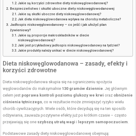
Jakie są korzyści zdrowotne diety niskowęglowodanowej?
Bezpieczeństwo i skutki uboczne diety niskowęglowodanowej
Jakie są skutki uboczne diety niskowęglowodanowej?
Jak dieta niskowęglowodanowa wpływa na choroby metaboliczne?
Jadłospis niskowęglowodanowy – co jeść i jak ułożyć plan
żywieniowy?
Jakie są proporcje makroskładników w diecie
niskowęglowodanowej?
Jaki jest przykładowy jadłospis niskowęglowodanowy na tydzień?
Jakie produkty należy unikać w diecie niskowęglowodanowej?
Dieta niskowęglowodanowa – zasady, efekty i
korzyści zdrowotne
Dieta niskowęglodanowa skupia się na ograniczeniu spożycia
węglowodanów do maksymalnie
130 gramów dziennie
. Jej głównym
celem jest
poprawa kontroli poziomu glukozy we krwi
oraz
obniżenie
ciśnienia tętniczego
, co w rezultacie może zmniejszyć ryzyko wielu
chorób cywilizacyjnych. Wiele osób, które decydują się na ten sposób
odżywiania, zauważa pozytywne efekty już po krótkim czasie – często
przejawiają się one
szybszą utratą wagi
i
lepszym samopoczuciem
.
Podstawowe zasady diety niskowęglowodanowej obejmują: