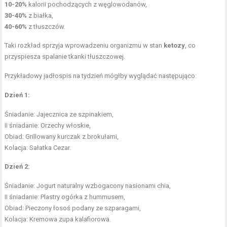
10-20%
kalorii pochodzących z węglowodanów,
30-40%
z białka,
40-60%
z tłuszczów.
Taki rozkład sprzyja wprowadzeniu organizmu w stan
ketozy
, co
przyspiesza spalanie tkanki tłuszczowej.
Przykładowy jadłospis na tydzień mógłby wyglądać następująco:
Dzień 1:
Śniadanie: Jajecznica ze szpinakiem,
II śniadanie: Orzechy włoskie,
Obiad: Grillowany kurczak z brokułami,
Kolacja: Sałatka Cezar.
Dzień 2:
Śniadanie: Jogurt naturalny wzbogacony nasionami chia,
II śniadanie: Plastry ogórka z hummusem,
Obiad: Pieczony łosoś podany ze szparagami,
Kolacja: Kremowa zupa kalafiorowa.