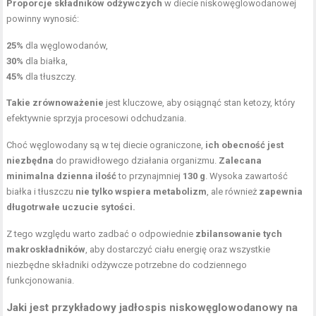
Proporcje składników odżywczych
w diecie niskowęglowodanowej
powinny wynosić:
25%
dla węglowodanów,
30%
dla białka,
45%
dla tłuszczy.
Takie zrównoważenie
jest kluczowe, aby osiągnąć stan ketozy, który
efektywnie sprzyja procesowi odchudzania.
Choć węglowodany są w tej diecie ograniczone,
ich obecność jest
niezbędna
do prawidłowego działania organizmu.
Zalecana
minimalna dzienna ilość
to przynajmniej
130 g
. Wysoka zawartość
białka i tłuszczu
nie tylko wspiera metabolizm
, ale również
zapewnia
długotrwałe uczucie sytości.
Z tego względu warto zadbać o odpowiednie
zbilansowanie tych
makroskładników
, aby dostarczyć ciału energię oraz wszystkie
niezbędne składniki odżywcze potrzebne do codziennego
funkcjonowania.
Jaki jest przykładowy jadłospis niskowęglowodanowy na