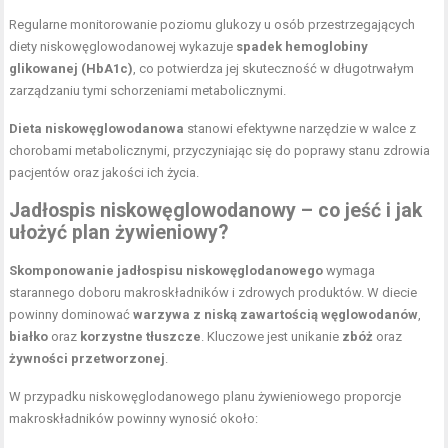
Regularne monitorowanie poziomu glukozy u osób przestrzegających
diety niskowęglowodanowej wykazuje
spadek hemoglobiny
glikowanej (HbA1c)
, co potwierdza jej skuteczność w długotrwałym
zarządzaniu tymi schorzeniami metabolicznymi.
Dieta niskowęglowodanowa
stanowi efektywne narzędzie w walce z
chorobami metabolicznymi, przyczyniając się do poprawy stanu zdrowia
pacjentów oraz jakości ich życia.
Jadłospis niskowęglowodanowy
– co jeść i jak
ułożyć plan żywieniowy?
Skomponowanie jadłospisu niskowęglodanowego
wymaga
starannego doboru makroskładników i zdrowych produktów. W diecie
powinny dominować
warzywa z niską zawartością węglowodanów
,
białko
oraz
korzystne tłuszcze
. Kluczowe jest unikanie
zbóż
oraz
żywności przetworzonej
.
W przypadku niskowęglodanowego planu żywieniowego proporcje
makroskładników powinny wynosić około: