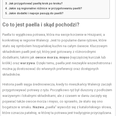
Jak przygotować paellę krok po kroku?
Jakie są regionalne różnice w przygotowaniu paelli?
Jakie dodatki i napoje pasują do paelli?
Co to jest paella i skąd pochodzi?
Paella to wyjątkowa potrawa, która ma swoje korzenie w Hiszpanii, a
konkretniej w regionie Walencji. Jest to popularne danie ryżowe, które
stało się symbolem hiszpańskiej kuchni na całym świecie. Kluczowym
składnikiem paelli jest ryż, który jest gotowany z różnorodnymi
dodatkami, takimi jak
owoce morza
,
mięso
(najczęściej kurczak lub
królik) oraz
warzywa
. Dzięki temu, paella jest niezwykle wszechstronna i
można ją dostosować do własnych preferencji oraz dostępnych
składników.
Historia paelli sięga średniowiecza, kiedy to mieszkańcy Walencji zaczęli
przygotowywać potrawy z ryżu. Początkowo ryż był duszony z podłożem
warzywnym i lokalnymi składnikami, ale z czasem w daniu zaczęły się
pojawiać także owoce morza i mięso, co sprawiło, że stało się ono
bogatsze w smaku.
Nazwa
„paella” wywodzi się z katalońskiego słowa,
które oznacza patelnię, w której ta potrawa jest tradycyjnie przyrządzana.