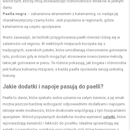
wśród tych, którzy chcą doświadczyć różnorodności smaków w jednym
daniu.
Paella negra
– zabarwiona atramentem z kałamarnicy, co nadaje jej
charakterystyczny czarny kolor. Jest popularna w regionach, gdzie
kałamarnice są często spożywane.
Warto zauważyć, że techniki przygotowania paelli również różnią się w
zależności od regionu. W niektórych miejscach korzysta się z
tradycyjnych, szerokich patelni, które umożliwiają równomierne gotowanie
ryżu, podczas gdy w innych mogą być stosowane nowoczesne metody,
takie jak gotowanie w piecu. Te różnice pokazują, jak bogata i różnorodna
jest kultura kulinarna Hiszpanii, a każda paella opowiada swoją unikalną
historię.
Jakie dodatki i napoje pasują do paelli?
Paella to danie, które zyskało sobie uznanie na całym świecie, a jej smak
można jeszcze bardziej wzbogacić odpowiednimi dodatkami i napojami.
Istnieje wiele możliwości, które doskonale współgrają z tym hiszpańskim
specjałem. Wśród popularnych dodatków można wymienić
sałatki
, które
wprowadzają świeżość i lekkość do posiłku. Idealnie sprawdzają się
sałatki z pomidorów, ogórków oraz różnych
ziół
, które harmonizują z