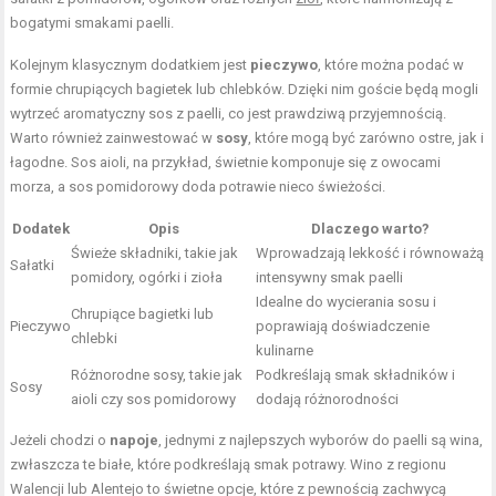
bogatymi smakami paelli.
Kolejnym klasycznym dodatkiem jest
pieczywo
, które można podać w
formie chrupiących bagietek lub chlebków. Dzięki nim goście będą mogli
wytrzeć aromatyczny sos z paelli, co jest prawdziwą przyjemnością.
Warto również zainwestować w
sosy
, które mogą być zarówno ostre, jak i
łagodne. Sos aioli, na przykład, świetnie komponuje się z owocami
morza, a sos pomidorowy doda potrawie nieco świeżości.
Dodatek
Opis
Dlaczego warto?
Świeże składniki, takie jak
Wprowadzają lekkość i równoważą
Sałatki
pomidory, ogórki i zioła
intensywny smak paelli
Idealne do wycierania sosu i
Chrupiące bagietki lub
Pieczywo
poprawiają doświadczenie
chlebki
kulinarne
Różnorodne sosy, takie jak
Podkreślają smak składników i
Sosy
aioli czy sos pomidorowy
dodają różnorodności
Jeżeli chodzi o
napoje
, jednymi z najlepszych wyborów do paelli są wina,
zwłaszcza te białe, które podkreślają smak potrawy. Wino z regionu
Walencji lub Alentejo to świetne opcje, które z pewnością zachwycą