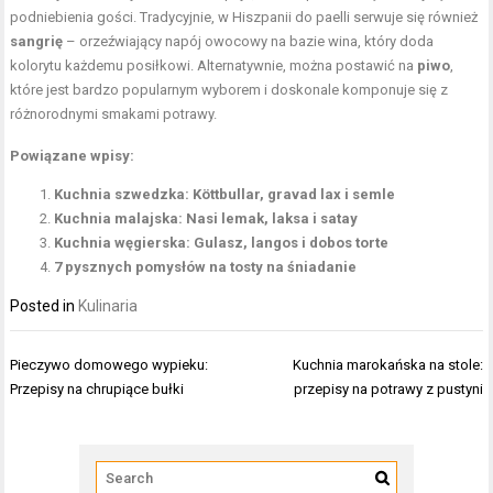
podniebienia gości. Tradycyjnie, w Hiszpanii do paelli serwuje się również
sangrię
– orzeźwiający napój owocowy na bazie wina, który doda
kolorytu każdemu posiłkowi. Alternatywnie, można postawić na
piwo
,
które jest bardzo popularnym wyborem i doskonale komponuje się z
różnorodnymi smakami potrawy.
Powiązane wpisy:
Kuchnia szwedzka: Köttbullar, gravad lax i semle
Kuchnia malajska: Nasi lemak, laksa i satay
Kuchnia węgierska: Gulasz, langos i dobos torte
7 pysznych pomysłów na tosty na śniadanie
Posted in
Kulinaria
Nawigacja
Pieczywo domowego wypieku:
Kuchnia marokańska na stole:
wpisu
Przepisy na chrupiące bułki
przepisy na potrawy z pustyni