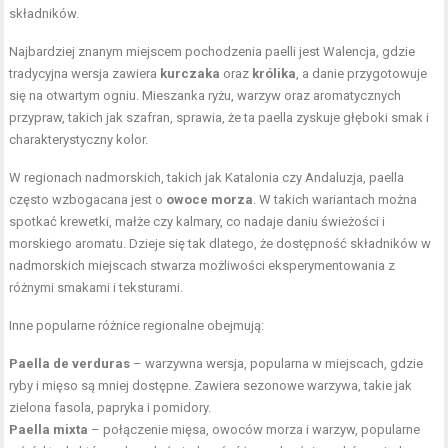
składników.
Najbardziej znanym miejscem pochodzenia paelli jest Walencja, gdzie
tradycyjna wersja zawiera
kurczaka
oraz
królika
, a danie przygotowuje
się na otwartym ogniu. Mieszanka ryżu, warzyw oraz aromatycznych
przypraw, takich jak szafran, sprawia, że ta paella zyskuje głęboki smak i
charakterystyczny kolor.
W regionach nadmorskich, takich jak Katalonia czy Andaluzja, paella
często wzbogacana jest o
owoce morza
. W takich wariantach można
spotkać krewetki, małże czy kalmary, co nadaje daniu świeżości i
morskiego aromatu. Dzieje się tak dlatego, że dostępność składników w
nadmorskich miejscach stwarza możliwości eksperymentowania z
różnymi smakami i teksturami.
Inne popularne różnice regionalne obejmują:
Paella de verduras
– warzywna wersja, popularna w miejscach, gdzie
ryby
i mięso są mniej dostępne. Zawiera sezonowe warzywa, takie jak
zielona fasola, papryka i pomidory.
Paella mixta
– połączenie mięsa, owoców morza i warzyw, popularne