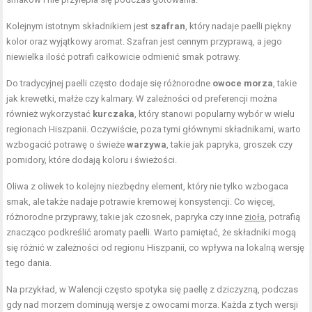
Kolejnym istotnym składnikiem jest
szafran
, który nadaje paelli piękny
kolor oraz wyjątkowy aromat. Szafran jest cennym przyprawą, a jego
niewielka ilość potrafi całkowicie odmienić smak potrawy.
Do tradycyjnej paelli często dodaje się różnorodne
owoce morza
, takie
jak krewetki, małże czy kalmary. W zależności od preferencji można
również wykorzystać
kurczaka
, który stanowi popularny wybór w wielu
regionach Hiszpanii. Oczywiście, poza tymi głównymi składnikami, warto
wzbogacić potrawę o świeże
warzywa
, takie jak papryka, groszek czy
pomidory, które dodają koloru i świeżości.
Oliwa z oliwek to kolejny niezbędny element, który nie tylko wzbogaca
smak, ale także nadaje potrawie kremowej konsystencji. Co więcej,
różnorodne przyprawy, takie jak czosnek, papryka czy inne
zioła
, potrafią
znacząco podkreślić aromaty paelli. Warto pamiętać, że składniki mogą
się różnić w zależności od regionu Hiszpanii, co wpływa na lokalną wersję
tego dania.
Na przykład, w Walencji często spotyka się paellę z dziczyzną, podczas
gdy nad morzem dominują wersje z owocami morza. Każda z tych wersji