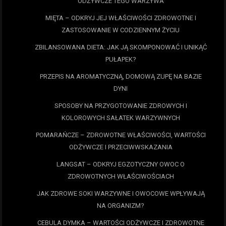
ODŻYWCZE TEGO WARZYWA
MIĘTA – ODKRYJ JEJ WŁAŚCIWOŚCI ZDROWOTNE I
ZASTOSOWANIE W CODZIENNYM ŻYCIU
ZBILANSOWANA DIETA: JAK JĄ SKOMPONOWAĆ I UNIKĄĆ
PUŁAPEK?
PRZEPIS NA AROMATYCZNĄ, DOMOWĄ ZUPĘ NA BAZIE
DYNI
SPOSOBY NA PRZYGOTOWANIE ZDROWYCH I
KOLOROWYCH SAŁATEK WARZYWNYCH
POMARAŃCZE – ZDROWOTNE WŁAŚCIWOŚCI, WARTOŚCI
ODŻYWCZE I PRZECIWWSKAZANIA
LANGSAT – ODKRYJ EGZOTYCZNY OWOC O
ZDROWOTNYCH WŁAŚCIWOŚCIACH
JAK ZDROWE SOKI WARZYWNE I OWOCOWE WPŁYWAJĄ
NA ORGANIZM?
CEBULA DYMKA – WARTOŚCI ODŻYWCZE I ZDROWOTNE