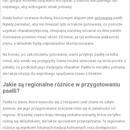
być gorący. Również tutaj warto korzystać z bulionu warzywnego lub
mięsnego, aby wzbogacić smak potrawy.
Kiedy bulion zostanie dodany, kluczowym etapem jest
gotowanie
paelli.
Należy pamiętać, aby nie mieszać ryżu w trakcie gotowania, co pomoże
uzyskać charakterystyczną, chrupiącą warstwę socarrat na dnie patelni.
Gotowanie powinno trwać około 20 minut, aż ryż wchłonie większość
płynu, a składniki będą odpowiednio skomponowane.
Na koniec, po zakończeniu gotowania, warto przykryć paellę na kilka
minut, aby smaki się przegryzły. Danie można serwować na stole prosto z
patelni, co podkreśli jego tradycyjny charakter. Paella to nie tylko potrawa,
ale także okazja do wspólnego spędzenia czasu z bliskimi.
Jakie są regionalne różnice w przygotowaniu
paelli?
Paella to danie, które wywodzi się z Hiszpanii i jest znane na całym
świecie, ale jego przygotowanie znacznie różni się w zależności od
regionu. W każdej części kraju istnieją unikalne warianty, które nie tylko
różnią się składnikami, ale także sposobem przyrządzania. Te regionalne
różnice są wynikiem lokalnych tradycji kulinarnych oraz dostępności