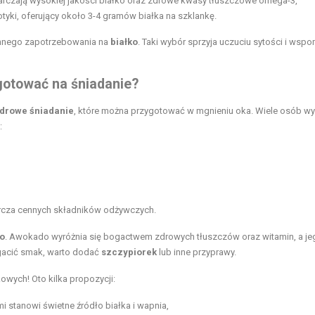
tarczają wysokiej jakości białko oraz zdrowe kwasy tłuszczowe omega-3,
iotyki, oferujący około 3-4 gramów białka na szklankę.
nnego zapotrzebowania na
białko
. Taki wybór sprzyja uczuciu sytości i wsp
ygotować na śniadanie?
drowe śniadanie
, które można przygotować w mgnieniu oka. Wiele osób wy
:
arcza cennych składników odżywczych.
do
. Awokado wyróżnia się bogactwem zdrowych tłuszczów oraz witamin, a je
ogacić smak, warto dodać
szczypiorek
lub inne przyprawy.
wych! Oto kilka propozycji:
i stanowi świetne źródło białka i wapnia,