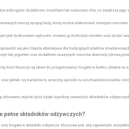
żna wzbogacić dodatkowo orzechami lub nasionami chia, co zwiększa jego 
 owsianych tworzy sycącą bazę, którą można udekorować świeżymi owocami 
nnym jest doskonałym wyborem; możesz ją dosłodzić miodem oraz dodać s
 sprawdzi się jako lżejsza alternatywa dla tradycyjnych płatków śniadaniowyc
nnym lub jogurtem oraz dodatkiem suszonych owoców stanowią
zdrową prz
ej ilości tłuszczu są łatwe do przygotowania i bogate w białko, idealne na s
j oraz jabłek czy bananów to smaczny sposób na urozmaicenie poranka i do
jają zdrowemu stylowi życia dzięki wysokiej zawartości składników odżywczyc
ie pełne składników odżywczych?
raz bogate w składniki odżywcze. Kluczowe jest, aby zapewniało wszystki