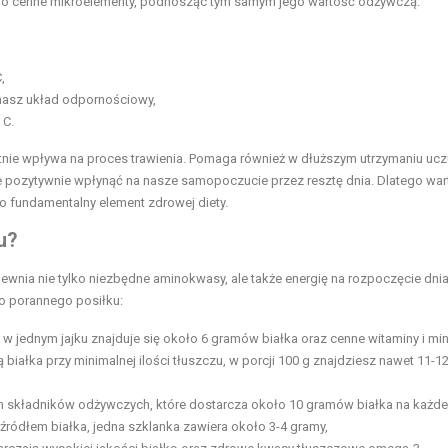
 o cenne mikroelementy, podnosząc tym samym jego wartość odżywczą.
,
 nasz układ odpornościowy,
 C.
nie wpływa na proces trawienia. Pomaga również w dłuższym utrzymaniu ucz
 pozytywnie wpłynąć na nasze samopoczucie przez resztę dnia. Dlatego war
jako fundamentalny element zdrowej diety.
u?
ewnia nie tylko niezbędne aminokwasy, ale także energię na rozpoczęcie dnia
o porannego posiłku:
jednym jajku znajduje się około 6 gramów białka oraz cenne witaminy i min
białka przy minimalnej ilości tłuszczu, w porcji 100 g znajdziesz nawet 11-1
h składników odżywczych, które dostarcza około 10 gramów białka na każde
 źródłem białka, jedna szklanka zawiera około 3-4 gramy,