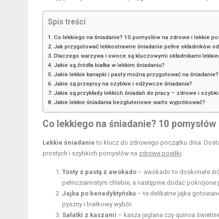
Spis treści
Co lekkiego na śniadanie? 10 pomysłów na zdrowe i lekkie pos
Jak przygotować lekkostrawne śniadanie pełne składników 
Dlaczego warzywa i owoce są kluczowymi składnikami lekkie
Jakie są źródła białka w lekkim śniadaniu?
Jakie lekkie kanapki i pasty można przygotować na śniadanie?
Jakie są przepisy na szybkie i odżywcze śniadania?
Jakie są przykłady lekkich śniadań do pracy – zdrowe i szybk
Jakie lekkie śniadania bezglutenowe warto wypróbować?
Co lekkiego na śniadanie? 10 pomysłów n
Lekkie śniadanie
to klucz do zdrowego początku dnia. Dostar
prostych i szybkich pomysłów na
zdrowe posiłki
:
Tosty z pastą z awokado
– awokado to doskonałe źró
pełnoziarnistym chlebie, a następnie dodać pokrojone
Jajka po benedyktyńsku
– te delikatne jajka gotowa
pyszny i białkowy wybór.
Sałatki z kaszami
– kasza jaglana czy quinoa świetn