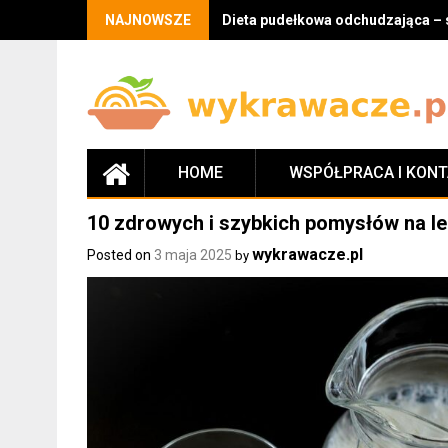
Skip
NAJNOWSZE
Dieta pudełkowa odchudzająca – 
to
content
HOME
WSPÓŁPRACA I KON
10 zdrowych i szybkich pomysłów na le
wykrawacze.pl
Posted on
3 maja 2025
by