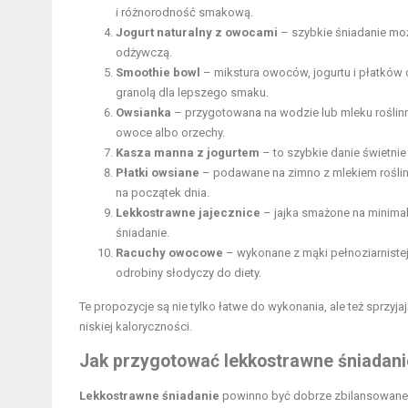
i różnorodność smakową.
Jogurt naturalny z owocami
– szybkie śniadanie mo
odżywczą.
Smoothie bowl
– mikstura owoców, jogurtu i płatków
granolą dla lepszego smaku.
Owsianka
– przygotowana na wodzie lub mleku rośli
owoce albo orzechy.
Kasza manna z jogurtem
– to szybkie danie świetnie
Płatki owsiane
– podawane na zimno z mlekiem rośli
na początek dnia.
Lekkostrawne jajecznice
– jajka smażone na minimaln
śniadanie.
Racuchy owocowe
– wykonane z mąki pełnoziarniste
odrobiny słodyczy do diety.
Te propozycje są nie tylko łatwe do wykonania, ale też sprzy
niskiej kaloryczności.
Jak przygotować lekkostrawne śniadan
Lekkostrawne śniadanie
powinno być dobrze zbilansowane o