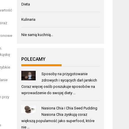
Dieta
wartość
Kulinaria
oraz
Nie samą kuchnią…
ezonowe
h.
ekąskę
POLECAMY
zybkie
Sposoby na przygotowanie
danie
zdrowych i sycących dań jarskich
Coraz więcej osób poszukuje sposobów na
wprowadzenie do swojej diety …
h przy
Nasiona Chia i Chia Seed Pudding
Nasiona Chia zyskują coraz
większą popularność jako superfood, które
e
nie …