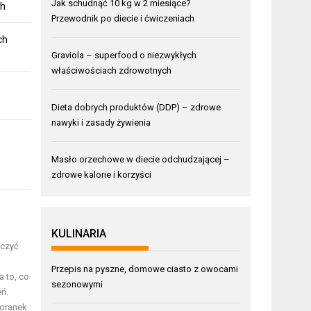
Jak schudnąć 10 kg w 2 miesiące?
ch
Przewodnik po diecie i ćwiczeniach
ch
Graviola – superfood o niezwykłych
właściwościach zdrowotnych
Dieta dobrych produktów (DDP) – zdrowe
nawyki i zasady żywienia
Masło orzechowe w diecie odchudzającej –
zdrowe kalorie i korzyści
KULINARIA
rczyć
Przepis na pyszne, domowe ciasto z owocami
a to, co
sezonowymi
ń.
oranek.