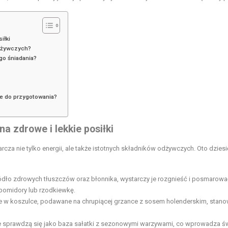
iłki
odżywczych?
go śniadania?
ie do przygotowania?
a zdrowe i lekkie posiłki
cza nie tylko energii, ale także istotnych składników odżywczych. Oto dzies
dło zdrowych tłuszczów oraz błonnika, wystarczy je rozgnieść i posmarowa
 pomidory lub rzodkiewkę.
ne w koszulce, podawane na chrupiącej grzance z sosem holenderskim, stano
ie sprawdzą się jako baza sałatki z sezonowymi warzywami, co wprowadza ś