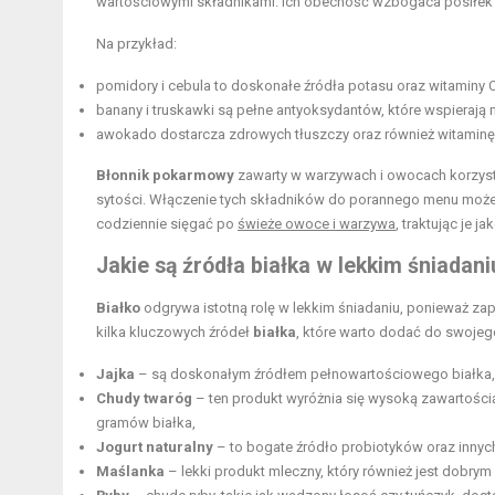
wartościowymi składnikami. Ich obecność wzbogaca posiłek
Na przykład:
pomidory i cebula to doskonałe
źródła potasu
oraz witaminy C
banany i truskawki są pełne antyoksydantów, które wspierają
awokado dostarcza zdrowych tłuszczy oraz również witaminę
Błonnik pokarmowy
zawarty w warzywach i owocach korzyst
sytości. Włączenie tych składników do porannego menu może
codziennie sięgać po
świeże owoce i warzywa
, traktując je 
Jakie są źródła białka w lekkim śniadani
Białko
odgrywa istotną rolę w lekkim śniadaniu, ponieważ zap
kilka kluczowych źródeł
białka
, które warto dodać do swojeg
Jajka
– są doskonałym źródłem pełnowartościowego białka, w 
Chudy twaróg
– ten produkt wyróżnia się wysoką zawartością 
gramów białka,
Jogurt naturalny
– to bogate źródło probiotyków oraz innyc
Maślanka
– lekki produkt mleczny, który również jest dobrym