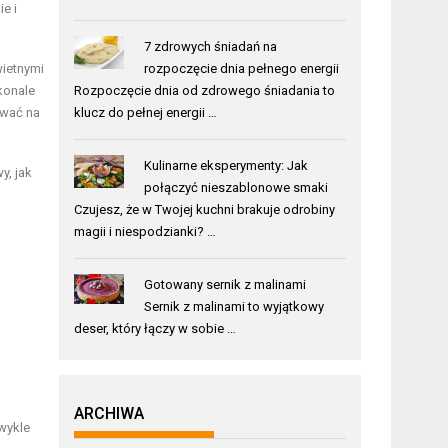
e i
7 zdrowych śniadań na
rozpoczęcie dnia pełnego energii
wietnymi
Rozpoczęcie dnia od zdrowego śniadania to
konale
klucz do pełnej energii …
ować na
Kulinarne eksperymenty: Jak
y, jak
połączyć nieszablonowe smaki
Czujesz, że w Twojej kuchni brakuje odrobiny
magii i niespodzianki? …
Gotowany sernik z malinami
Sernik z malinami to wyjątkowy
deser, który łączy w sobie …
ARCHIWA
zwykle