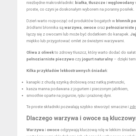
niezbędne makroskładniki:
białka
,
tłuszcze
i
węglowodany
proste, co czyni je doskonałym wyborem na poranny posiłek.
Dzień warto rozpocząć od produktów bogatych w
błonnik p
źródłami błonnika są
warzywa
,
owoce
oraz
pełnoziarniste
łączy się z owocami lub może być dodatkiem do kanapek.
Ja
miękko lub przygotować omlet ze świeżymi warzywami.
Oliwa z oliwek
to zdrowy tłuszcz, który warto dodać do sałat
pełnoziarniste pieczywo
czy
jogurt naturalny
– dzięki te
Kilka przykładów lekkostrawnych śniadań:
kanapki z chudą szynką drobiową oraz natką pietruszki,
kasza manna podawana z jogurtem i pieczonym jabłkiem,
smoothie oparte na jogurcie, ryżu i prażonej dyni.
Te proste składniki pozwalają szybko stworzyć smaczne i
zdr
Dlaczego warzywa i owoce są kluczowym
Warzywa
i
owoce
odgrywają kluczową rolę w lekkim śniadan