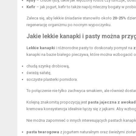
Ryby
– chude ryby, takie jak wędzony łosoś czy tuńczyk, dos
Kefir
– jak jogurt, kefir to także napój mleczny bogaty w prob
Zaleca się, aby lekkie śniadanie stanowiło około
20-25%
dzie
regenerację organizmu po nocnym wypoczynku.
Jakie lekkie kanapki i pasty można prz
Lekkie kanapki
i różnorodne pasty to doskonały pomysł na
z
kanapki na bazie białego pieczywa, które można wzbogacić o
chudą szynkę drobiową,
świeżą sałatę,
soczyste plasterki pomidora.
To połączenie nie tylko zachwyca smakiem, ale również dost
Kolejną znakomitą propozycją jest
pasta jajeczna z awoka
kremowa konsystencja idealnie łączy się z jajkami. Aby wzb
Nie można zapomnieć o innych interesujących pastach kanapko
pasta twarogowa
z jogurtem naturalnym oraz świeżymi ziołam