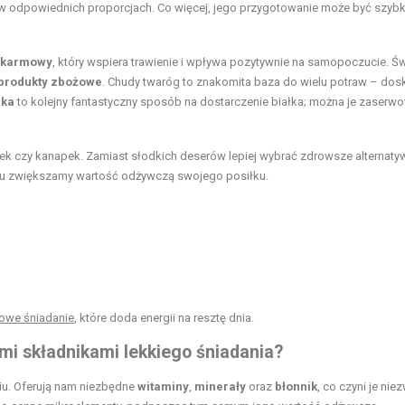
w odpowiednich proporcjach. Co więcej, jego przygotowanie może być szybki
okarmowy
, który wspiera trawienie i wpływa pozytywnie na samopoczucie. Ś
 produkty zbożowe
. Chudy twaróg to znakomita baza do wielu potraw – dos
jka
to kolejny fantastyczny sposób na dostarczenie białka; można je zaserw
ek czy kanapek. Zamiast słodkich deserów lepiej wybrać zdrowsze alternatyw
mu zwiększamy wartość odżywczą swojego posiłku.
owe śniadanie
, które doda energii na resztę dnia.
i składnikami lekkiego śniadania?
iu. Oferują nam niezbędne
witaminy
,
minerały
oraz
błonnik
, co czyni je nie