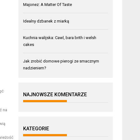
Majonez: A Matter Of Taste
Idealny dzbanek z miarką
Kuchnia walijska: Cawl, bara brith i welsh
cakes
Jak zrobić domowe pierogi ze smacznym
nadzieniem?
ięć
NAJNOWSZE KOMENTARZE
ć na
wią
KATEGORIE
wieżość