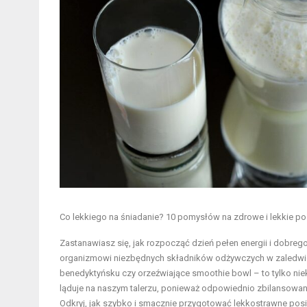
Co lekkiego na śniadanie? 10 pomysłów na zdrowe i lekkie pos
Zastanawiasz się, jak rozpocząć dzień pełen energii i dobre
organizmowi niezbędnych składników odżywczych w zaledwie k
benedyktyńsku czy orzeźwiające smoothie bowl – to tylko niek
ląduje na naszym talerzu, ponieważ odpowiednio zbilansowa
Odkryj, jak szybko i smacznie przygotować lekkostrawne posi