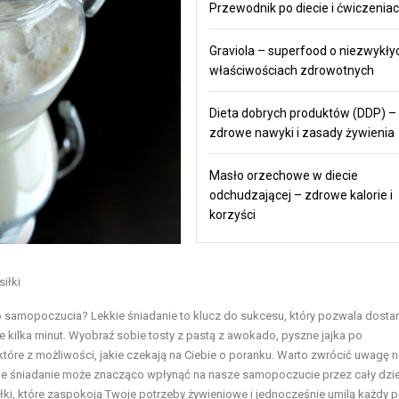
Przewodnik po diecie i ćwiczenia
Graviola – superfood o niezwykły
właściwościach zdrowotnych
Dieta dobrych produktów (DDP) –
zdrowe nawyki i zasady żywienia
Masło orzechowe w diecie
odchudzającej – zdrowe kalorie i
korzyści
iłki
go samopoczucia? Lekkie śniadanie to klucz do sukcesu, który pozwala dosta
ilka minut. Wyobraź sobie tosty z pastą z awokado, pyszne jajka po
tóre z możliwości, jakie czekają na Ciebie o poranku. Warto zwrócić uwagę n
ne śniadanie może znacząco wpłynąć na nasze samopoczucie przez cały dzie
łki, które zaspokoją Twoje potrzeby żywieniowe i jednocześnie umilą każdy p