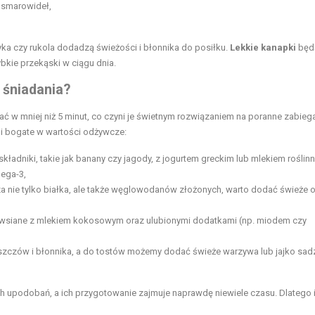
 smarowideł,
ka czy rukola dodadzą świeżości i błonnika do posiłku.
Lekkie kanapki
będ
bkie przekąski w ciągu dnia.
 śniadania?
 w mniej niż 5 minut, co czyni je świetnym rozwiązaniem na poranne zabiega
 i bogate w wartości odżywcze:
adniki, takie jak banany czy jagody, z jogurtem greckim lub mlekiem roślinn
ega-3,
a nie tylko białka, ale także węglowodanów złożonych, warto dodać świeże 
wsiane z mlekiem kokosowym oraz ulubionymi dodatkami (np. miodem czy
zczów i błonnika, a do tostów możemy dodać świeże warzywa lub jajko sa
upodobań, a ich przygotowanie zajmuje naprawdę niewiele czasu. Dlatego i