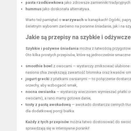
pasta rzodkiewkowa
jako zdrowsze zamienniki tradycyjnych
hummus
jako doskonała alternatywa.
Warto też pamiętać o
warzywach
w kanapkach! Ogórki, papry
świetnym wyborem zarówno na poranne śniadanie, jak i na szy
Jakie są przepisy na szybkie i odżywcze
Szybkie i pożywne śniadania
można z łatwością przygotować
Oto kilka prostych przepisów, które są jednocześnie smaczne
smoothie bowl
z owocami — wystarczy zmiksować ulubione skł
nasiona chia zwiększają zawartość błonnika oraz kwasów om
jogurt grecki
z płatkami owsianymi — to połączenie dostarcz
orzechy, aby wzbogacić smak,
nocna owsianka
— wystarczy wieczorem wymieszać płatki o
owocami), a rano mamy gotowe danie,
tosty z pastą awokadową
— awokado dostarcza cennych tłus
dla dodatkowej porcji białka.
Każdy z tych przepisów
można łatwo dostosować do swoich 
sprawdzają się w intensywne poranki!