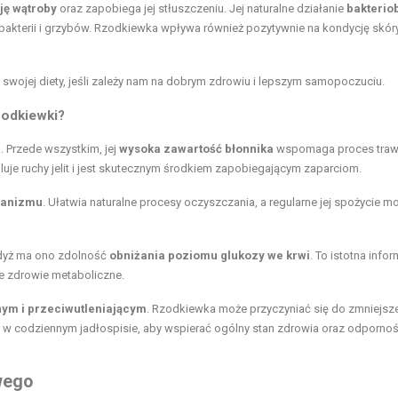
ję wątroby
oraz zapobiega jej stłuszczeniu. Jej naturalne działanie
bakterio
ój bakterii i grzybów. Rzodkiewka wpływa również pozytywnie na kondycję skór
wojej diety, jeśli zależy nam na dobrym zdrowiu i lepszym samopoczuciu.
zodkiewki?
. Przede wszystkim, jej
wysoka zawartość błonnika
wspomaga proces trawi
uje ruchy jelit i jest skutecznym środkiem zapobiegającym zaparciom.
ganizmu
. Ułatwia naturalne procesy oczyszczania, a regularne jej spożycie m
gdyż ma ono zdolność
obniżania poziomu glukozy we krwi
. To istotna info
je zdrowie metaboliczne.
nym i przeciwutleniającym
. Rzodkiewka może przyczyniać się do zmniejsz
ą w codziennym jadłospisie, aby wspierać ogólny stan zdrowia oraz odporno
wego