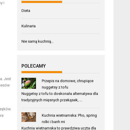
y i
Dieta
Kulinaria
Nie samą kuchnią…
POLECAMY
a. Jest
Przepis na domowe, chrupiące
ocesów
nuggetsy z tofu
Nuggetsy z tofu to doskonała alternatywa dla
tradycyjnych mięsnych przekąsek, …
rzęków.
nia
Kuchnia wietnamska: Pho, spring
rolki i banh mi
Kuchnia wietnamska to prawdziwa uczta dla