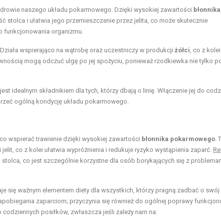
 zdrowie naszego układu pokarmowego. Dzięki wysokiej zawartości
błonnika
ć stolca i ułatwia jego przemieszczenie przez jelita, co może skutecznie
o funkcjonowania organizmu.
 Działa wspierająco na wątrobę oraz uczestniczy w produkcji
żółci
, co z kole
awnością mogą odczuć ulgę po jej spożyciu, ponieważ rzodkiewka nie tylko 
jest idealnym składnikiem dla tych, którzy dbają o linię. Włączenie jej do cod
rzeć ogólną kondycję układu pokarmowego.
o wspierać trawienie dzięki wysokiej zawartości
błonnika pokarmowego
. 
jelit, co z kolei ułatwia wypróżnienia i redukuje ryzyko wystąpienia zaparć.
Re
tolca, co jest szczególnie korzystne dla osób borykających się z problema
e się ważnym elementem diety dla wszystkich, którzy pragną zadbać o swój
zapobiegania zaparciom; przyczynia się również do ogólnej poprawy funkcjo
codziennych posiłków, zwłaszcza jeśli zależy nam na: