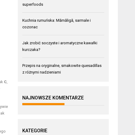
superfoods
Kuchnia rumuńska: Mămăligă, sarmale i
cozonac
Jak zrobić soczyste i aromatyczne kawałki
kurczaka?
Przepis na oryginalne, smakowite quesadillas
z różnymi nadzieniami
jak
C
,
–
NAJNOWSZE KOMENTARZE
zywie
jak
KATEGORIE
tego