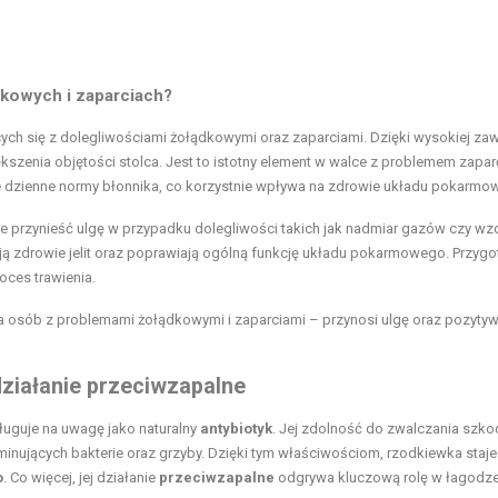
kowych i zaparciach?
ch się z dolegliwościami żołądkowymi oraz zaparciami. Dzięki wysokiej zaw
ększenia objętości stolca. Jest to istotny element w walce z problemem zapar
 dzienne normy błonnika, co korzystnie wpływa na zdrowie układu pokarmo
e przynieść ulgę w przypadku dolegliwości takich jak nadmiar gazów czy wz
ają zdrowie jelit oraz poprawiają ogólną funkcję układu pokarmowego. Przyg
oces trawienia.
a osób z problemami żołądkowymi i zaparciami – przynosi ulgę oraz pozytyw
działanie przeciwzapalne
sługuje na uwagę jako naturalny
antybiotyk
. Jej zdolność do zwalczania szko
inujących bakterie oraz grzyby. Dzięki tym właściwościom, rzodkiewka staje
o
. Co więcej, jej działanie
przeciwzapalne
odgrywa kluczową rolę w łagodze