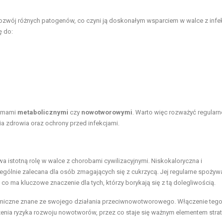
ozwój różnych patogenów, co czyni ją doskonałym wsparciem w walce z infe
ę do:
lemami
metabolicznymi
czy
nowotworowymi
. Warto więc rozważyć regularn
 zdrowia oraz ochrony przed infekcjami.
 istotną rolę w walce z chorobami cywilizacyjnymi. Niskokaloryczna i
ególnie zalecana dla osób zmagających się z cukrzycą. Jej regularne spożyw
o ma kluczowe znaczenie dla tych, którzy borykają się z tą dolegliwością.
miczne znane ze swojego działania przeciwnowotworowego. Włączenie teg
enia ryzyka rozwoju nowotworów, przez co staje się ważnym elementem strat