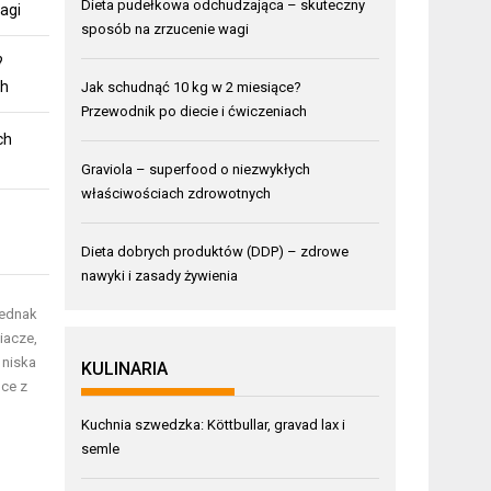
Dieta pudełkowa odchudzająca – skuteczny
agi
sposób na zrzucenie wagi
?
ch
Jak schudnąć 10 kg w 2 miesiące?
Przewodnik po diecie i ćwiczeniach
ch
Graviola – superfood o niezwykłych
właściwościach zdrowotnych
Dieta dobrych produktów (DDP) – zdrowe
nawyki i zasady żywienia
Jednak
iacze,
 niska
KULINARIA
lce z
Kuchnia szwedzka: Köttbullar, gravad lax i
semle