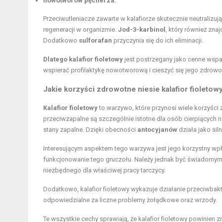
nowotworów pęcherza.
Przeciwutleniacze zawarte w kalafiorze skutecznie neutralizuj
regeneracji w organizmie.
Jod-3-karbinol
, który również zna
Dodatkowo
sulforafan
przyczynia się do ich eliminacji.
Dlatego kalafior fioletowy
jest postrzegany jako cenne wspar
wspierać profilaktykę nowotworową i cieszyć się jego zdrow
Jakie korzyści zdrowotne niesie kalafior fioleto
Kalafior fioletowy
to warzywo, które przynosi wiele korzyśc
przeciwzapalne są szczególnie istotne dla osób cierpiących 
stany zapalne. Dzięki obecności
antocyjanów
działa jako sil
Interesującym aspektem tego warzywa jest jego korzystny wp
funkcjonowanie tego gruczołu. Należy jednak być świadomym 
niezbędnego dla właściwej pracy tarczycy.
Dodatkowo, kalafior fioletowy wykazuje działanie przeciwbakt
odpowiedzialne za liczne problemy żołądkowe oraz wrzody.
Te wszystkie cechy sprawiają, że kalafior fioletowy powinien 