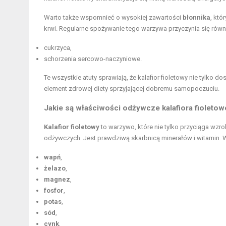
Warto także wspomnieć o wysokiej zawartości
błonnika
, któ
krwi. Regularne spożywanie tego warzywa przyczynia się równi
cukrzyca,
schorzenia sercowo-naczyniowe.
Te wszystkie atuty sprawiają, że kalafior fioletowy nie tylko
element zdrowej diety sprzyjającej dobremu samopoczuciu.
Jakie są właściwości odżywcze kalafiora fioleto
Kalafior fioletowy
to warzywo, które nie tylko przyciąga wzr
odżywczych. Jest prawdziwą skarbnicą minerałów i witamin. W
wapń
,
żelazo
,
magnez
,
fosfor
,
potas
,
sód
,
cynk
,