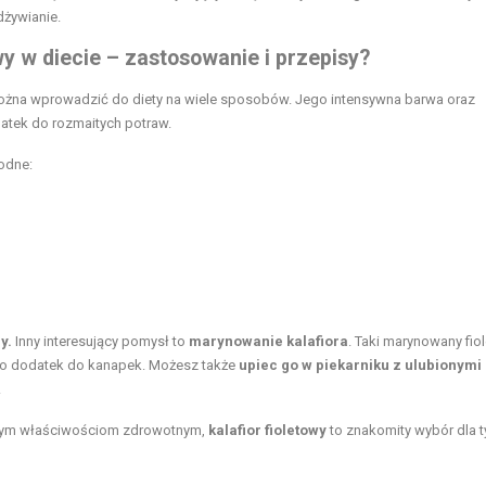
żywianie.
y w diecie – zastosowanie i przepisy?
 można wprowadzić do diety na wiele sposobów. Jego intensywna barwa oraz
datek do rozmaitych potraw.
odne:
y.
Inny interesujący pomysł to
marynowanie kalafiora
. Taki marynowany fio
ako dodatek do kanapek. Możesz także
upiec go w piekarniku z ulubionymi
.
nym właściwościom zdrowotnym,
kalafior fioletowy
to znakomity wybór dla t