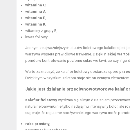
witamina C
,
witamina A
,
witamina E
,
witamina K
,
witaminy z grupy B,
kwas foliowy.
Jednym z najważniejszych atutów fioletowego kalafiora jest
warzywa wspiera prawidłowe trawienie. Dzięki
niskiej warto
pomóc w kontrolowaniu poziomu cukru we krwi, co czyni go 
Warto zaznaczyć, że kalafior fioletowy dostarcza sporo
przec
Dzięki tym wszystkim zaletom staje się on cennym elemente
Jakie jest działanie przeciwnowotworowe kalafio
Kalafior fioletowy
wyróżnia się silnym działaniem przeciw
naturalne barwniki nie tylko nadają mu intensywny kolor, al
sugeruje, że regularne spożywanie tego warzywa może pomóc 
raka prostaty,