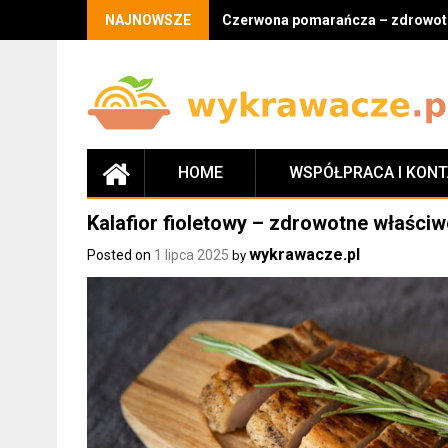
Skip
NAJNOWSZE
Czerwona pomarańcza – zdrowotne
to
content
HOME
WSPÓŁPRACA I KON
Kalafior fioletowy – zdrowotne właściw
wykrawacze.pl
Posted on
1 lipca 2025
by