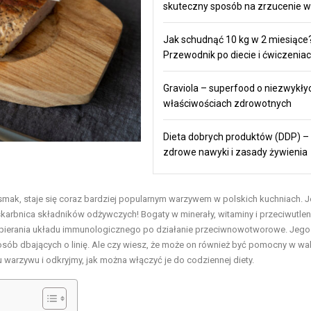
skuteczny sposób na zrzucenie w
Jak schudnąć 10 kg w 2 miesiące
Przewodnik po diecie i ćwiczenia
Graviola – superfood o niezwykły
właściwościach zdrowotnych
Dieta dobrych produktów (DDP) –
zdrowe nawyki i zasady żywienia
ny smak, staje się coraz bardziej popularnym warzywem w polskich kuchniach. 
skarbnica składników odżywczych! Bogaty w minerały, witaminy i przeciwutlen
 wspierania układu immunologicznego po działanie przeciwnowotworowe. Jego
osób dbających o linię. Ale czy wiesz, że może on również być pomocny w wa
 warzywu i odkryjmy, jak można włączyć je do codziennej diety.