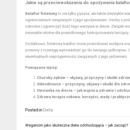
Jakie są przeciwwskazania do spożywania kalafio
Kalafior fioletowy
to nie tylko pyszne, ale także niezwykle 
ograniczeniach związanych z jego spożywaniem. Osoby z prob
ostrożne i ograniczyć ilość tego warzywa w diecie. Związki 
niezwykle istotne dla prawidłowego funkcjonowania tarczycy.
Dodatkowo, fioletowy kalafior może powodować wzdęcia oraz 
powinny z rozwagą wprowadzać go do swojego jadłospisu. O
ewentualnych nieprzyjemności związanych z jego jedzeniem.
Powiązane wpisy:
Choroby zębów – objawy, przyczyny i skutki zdro
Odwodnienie – przyczyny, objawy i skutki dla zdr
Owsianka na diecie – jak wspiera zdrowie i odchu
Zdrowa terapia sokowa: korzyści, wady i praktycz
Posted in
Dieta
Nawigacja
Weganizm jako skuteczna dieta odchudzająca – jak zacząć?