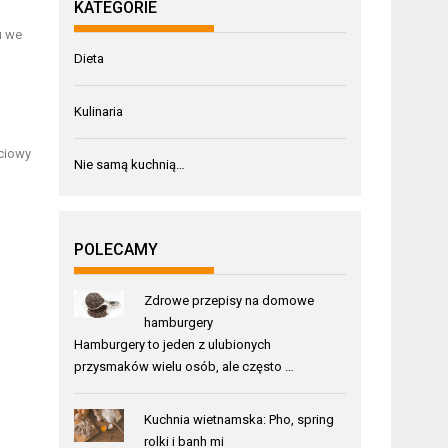
KATEGORIE
u we
Dieta
Kulinaria
ściowy
Nie samą kuchnią…
POLECAMY
Zdrowe przepisy na domowe
hamburgery
Hamburgery to jeden z ulubionych
przysmaków wielu osób, ale często …
Kuchnia wietnamska: Pho, spring
rolki i banh mi