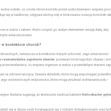
ą wolne rodniki, co z kolei chroni komórki przed uszkodzeniami i wspiera pro
jduje się w kalafiorze, odgrywa istotną rolę w blokowaniu rozwoju komórek r
cie w walce z rakiem. Warto uczynić go stałym elementem swojej diety, aby
otnymi właściwościami.
wy w kontekście chorób?
i zdrowotnych, zwłaszcza w kontekście różnych schorzeń. Jego właściwości
na
reumatoidalne zapalenie stawów
, ponieważ może łagodzić objawy i zm
ny przeciwutleniacz, co wspiera organizm w walce z przewlekłymi stanami zap
ływ na zdrowie tarczycy. Zawiera składniki, które mogą wspomagać prawidł
jego wolotwórczych właściwości, które mogą utrudniać wchłanianie jodu –
eryjne. Badania sugerują, że skutecznie zwalcza bakterie
Helicobacter pylor
znaleźć się w diecie osób borykających się z różnymi dolegliwościami oraz tyc