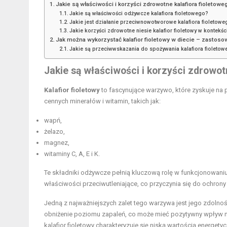
Jakie są właściwości i korzyści zdrowotne kalafiora fioletowe
Jakie są właściwości odżywcze kalafiora fioletowego?
Jakie jest działanie przeciwnowotworowe kalafiora fioletowe
Jakie korzyści zdrowotne niesie kalafior fioletowy w kontekś
Jak można wykorzystać kalafior fioletowy w diecie – zastoso
Jakie są przeciwwskazania do spożywania kalafiora fioleto
Jakie są właściwości i korzyści zdrowot
Kalafior fioletowy
to fascynujące warzywo, które zyskuje na
cennych minerałów i witamin, takich jak:
wapń,
żelazo,
magnez,
witaminy C, A, E i K.
Te składniki odżywcze pełnią kluczową rolę w funkcjonowani
właściwości przeciwutleniające, co przyczynia się do ochro
Jedną z najważniejszych zalet tego warzywa jest jego zdolno
obniżenie poziomu zapaleń, co może mieć pozytywny wpływ 
kalafior fioletowy charakteryzuje się niską wartością energet