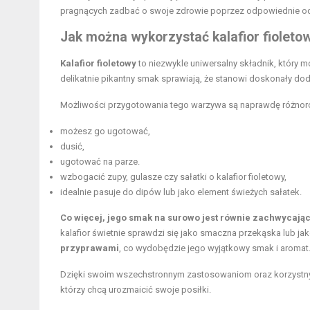
pragnących zadbać o swoje zdrowie poprzez odpowiednie od
Jak można wykorzystać kalafior fioletow
Kalafior fioletowy
to niezwykle uniwersalny składnik, który
delikatnie pikantny smak sprawiają, że stanowi doskonały do
Możliwości przygotowania tego warzywa są naprawdę różnor
możesz go ugotować,
dusić,
ugotować na parze.
wzbogacić zupy, gulasze czy sałatki o kalafior fioletowy,
idealnie pasuje do dipów lub jako element świeżych sałatek.
Co więcej, jego smak na surowo jest równie zachwycając
kalafior świetnie sprawdzi się jako smaczna przekąska lub j
przyprawami
, co wydobędzie jego wyjątkowy smak i aromat
Dzięki swoim wszechstronnym zastosowaniom oraz korzyst
którzy chcą urozmaicić swoje posiłki.