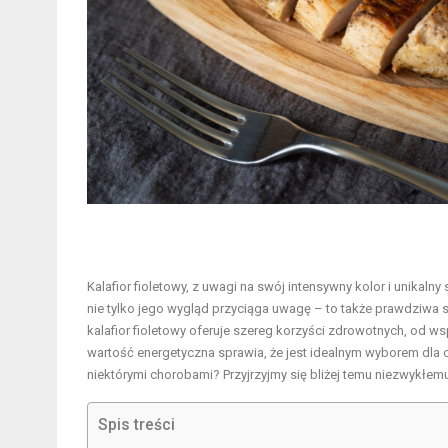
Kalafior fioletowy, z uwagi na swój intensywny kolor i unikal
nie tylko jego wygląd przyciąga uwagę – to także prawdziwa 
kalafior fioletowy oferuje szereg korzyści zdrowotnych, od
wartość energetyczna sprawia, że jest idealnym wyborem dla 
niektórymi chorobami? Przyjrzyjmy się bliżej temu niezwykłemu
Spis treści