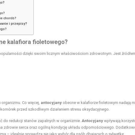
go?
go?
cie chorób?
wanie i przepisy?
wego?
ne kalafiora fioletowego?
 popularności dzięki swoim licznym właściwościom zdrowotnym. Jest źródłe
u organizmu. Co więcej,
antocyjany
obecne w kalafiorze fioletowym nadają m
ny komórek przed szkodliwym działaniem stresu oksydacyjnego.
ść do redukcji stanów zapalnych w organizmie.
Antocyjany
wpływają korzyst
na zdrowie serca oraz ogólną kondycję układu odpornościowego. Dodatkow
yczną – idealnie sprawdza się jako wybór dla osób dbających o sylwetkę.