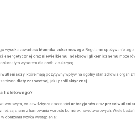
 jego wysoka zawartość
błonnika pokarmowego
. Regularne spożywanie tego
ści energetycznej
oraz
niewielkiemu indeksowi glikemicznemu
może ró
doskonałym wyborem dla osób z cukrzycą.
iwutleniaczy
, które mają pozytywny wpływ na ogólny stan zdrowia organiz
m zarówno
diety zdrowotnej
, jak i
profilaktycznej
.
ra fioletowego?
nowotworowym, co zawdzięcza obecności
antocyjanów
oraz
przeciwutlenia
e również są znane z hamowania wzrostu komórek nowotworowych. Wiele badań
w obniżeniu ryzyka wystąpienia: