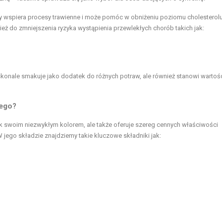
ry wspiera procesy trawienne i może pomóc w obniżeniu poziomu cholesterol
eż do zmniejszenia ryzyka wystąpienia przewlekłych chorób takich jak:
 doskonale smakuje jako dodatek do różnych potraw, ale również stanowi warto
wego?
ok swoim niezwykłym kolorem, ale także oferuje szereg cennych właściwości
 jego składzie znajdziemy takie kluczowe składniki jak: