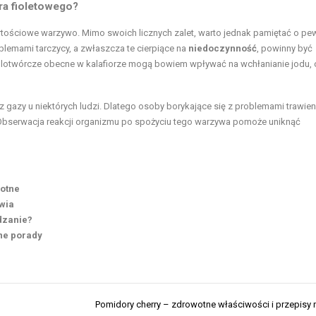
ra fioletowego?
wartościowe warzywo. Mimo swoich licznych zalet, warto jednak pamiętać o p
lemami tarczycy, a zwłaszcza te cierpiące na
niedoczynność
, powinny być
wolotwórcze obecne w kalafiorze mogą bowiem wpływać na wchłanianie jodu, c
gazy u niektórych ludzi. Dlatego osoby borykające się z problemami trawie
bserwacja reakcji organizmu po spożyciu tego warzywa pomoże uniknąć
wotne
owia
dzanie?
ne porady
Pomidory cherry – zdrowotne właściwości i przepisy 