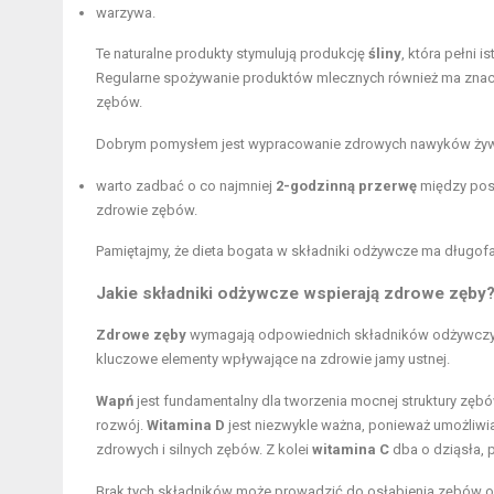
warzywa.
Te naturalne produkty stymulują produkcję
śliny
, która pełni 
Regularne spożywanie produktów mlecznych również ma znac
zębów.
Dobrym pomysłem jest wypracowanie zdrowych nawyków żywi
warto zadbać o co najmniej
2-godzinną przerwę
między posi
zdrowie zębów.
Pamiętajmy, że dieta bogata w składniki odżywcze ma długofa
Jakie składniki odżywcze wspierają zdrowe zęby
Zdrowe zęby
wymagają odpowiednich składników odżywczych,
kluczowe elementy wpływające na zdrowie jamy ustnej.
Wapń
jest fundamentalny dla tworzenia mocnej struktury zę
rozwój.
Witamina D
jest niezwykle ważna, ponieważ umożliwia
zdrowych i silnych zębów. Z kolei
witamina C
dba o dziąsła, 
Brak tych składników może prowadzić do osłabienia zębów or