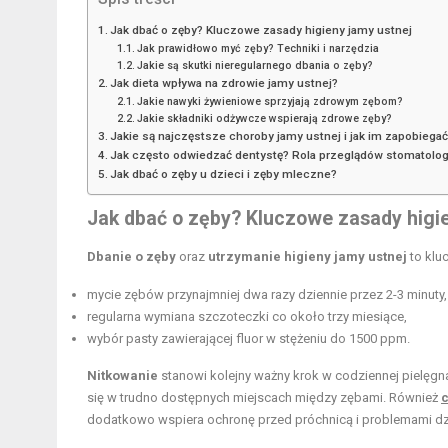
Jak dbać o zęby? Kluczowe zasady higieny jamy ustnej
Jak prawidłowo myć zęby? Techniki i narzędzia
Jakie są skutki nieregularnego dbania o zęby?
Jak dieta wpływa na zdrowie jamy ustnej?
Jakie nawyki żywieniowe sprzyjają zdrowym zębom?
Jakie składniki odżywcze wspierają zdrowe zęby?
Jakie są najczęstsze choroby jamy ustnej i jak im zapobiega
Jak często odwiedzać dentystę? Rola przeglądów stomatolo
Jak dbać o zęby u dzieci i zęby mleczne?
Jak dbać o zęby? Kluczowe zasady higie
Dbanie o zęby
oraz
utrzymanie higieny jamy ustnej
to klu
mycie zębów przynajmniej dwa razy dziennie przez 2-3 minuty,
regularna wymiana szczoteczki co około trzy miesiące,
wybór pasty zawierającej fluor w stężeniu do 1500 ppm.
Nitkowanie
stanowi kolejny ważny krok w codziennej pielęgna
się w trudno dostępnych miejscach między zębami. Również
dodatkowo wspiera ochronę przed próchnicą i problemami dz