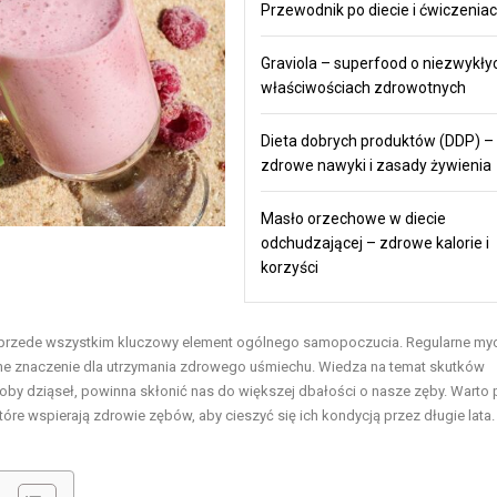
Przewodnik po diecie i ćwiczenia
Graviola – superfood o niezwykły
właściwościach zdrowotnych
Dieta dobrych produktów (DDP) –
zdrowe nawyki i zasady żywienia
Masło orzechowe w diecie
odchudzającej – zdrowe kalorie i
korzyści
 ale przede wszystkim kluczowy element ogólnego samopoczucia. Regularne my
mne znaczenie dla utrzymania zdrowego uśmiechu. Wiedza na temat skutków
horoby dziąseł, powinna skłonić nas do większej dbałości o nasze zęby. Warto
które wspierają zdrowie zębów, aby cieszyć się ich kondycją przez długie lata.