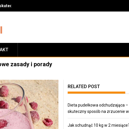
skuteczny sposób na zrzucenie wagi
TAKT
owe zasady i porady
RELATED POST
Dieta pudełkowa odchudzająca –
skuteczny sposób na zrzucenie w
Jak schudnąć 10 kg w 2 miesiące