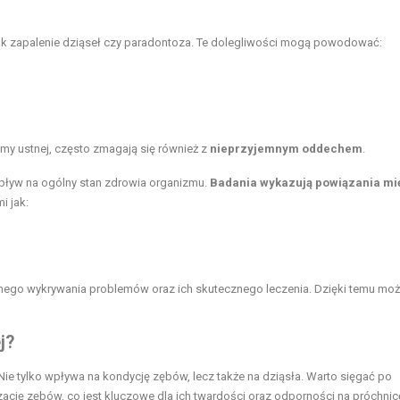
 jak zapalenie dziąseł czy paradontoza. Te dolegliwości mogą powodować:
jamy ustnej, często zmagają się również z
nieprzyjemnym oddechem
.
ływ na ogólny stan zdrowia organizmu.
Badania wykazują powiązania mi
mi jak:
snego wykrywania problemów oraz ich skutecznego leczenia. Dzięki temu mo
j?
ie tylko wpływa na kondycję zębów, lecz także na dziąsła. Warto sięgać po
zację zębów, co jest kluczowe dla ich twardości oraz odporności na próchni