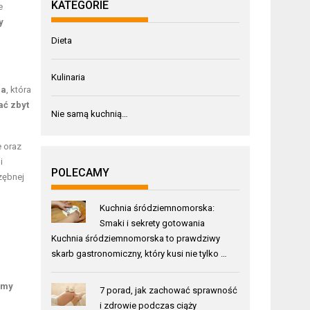
KATEGORIE
e
y
Dieta
Kulinaria
ca
, która
ać zbyt
Nie samą kuchnią…
e oraz
i
POLECAMY
zębnej
Kuchnia śródziemnomorska:
Smaki i sekrety gotowania
Kuchnia śródziemnomorska to prawdziwy
skarb gastronomiczny, który kusi nie tylko …
amy
7 porad, jak zachować sprawność
i zdrowie podczas ciąży