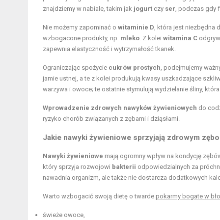
znajdziemy w nabiale, takim jak
jogurt
czy
ser
, podczas gdy 
Nie możemy zapominać o
witaminie D
, która jest niezbędna
wzbogacone produkty, np.
mleko
. Z kolei
witamina C
odgrywa
zapewnia elastyczność i wytrzymałość tkanek.
Ograniczając spożycie
cukrów prostych
, podejmujemy ważny 
jamie ustnej, a te z kolei produkują kwasy uszkadzające szkl
warzywa i owoce; te ostatnie stymulują wydzielanie śliny, któr
Wprowadzenie zdrowych nawyków żywieniowych
do codz
ryzyko chorób związanych z zębami i dziąsłami.
Jakie nawyki żywieniowe sprzyjają zdrowym zęb
Nawyki żywieniowe
mają ogromny wpływ na kondycję zębów. 
który sprzyja rozwojowi
bakterii
odpowiedzialnych za próchni
nawadnia organizm, ale także nie dostarcza dodatkowych kalor
Warto wzbogacić swoją dietę o twarde
pokarmy bogate w bło
świeże owoce,