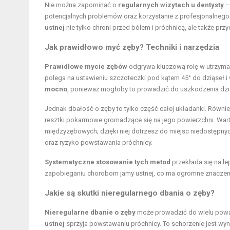
Nie można zapominać o
regularnych wizytach u dentysty
–
potencjalnych problemów oraz korzystanie z profesjonalnego
ustnej
nie tylko chroni przed bólem i próchnicą, ale także p
Jak prawidłowo myć zęby? Techniki i narzędzia
Prawidłowe mycie zębów
odgrywa kluczową rolę w utrzymani
polega na ustawieniu szczoteczki pod kątem 45° do dziąseł i
mocno
, ponieważ mogłoby to prowadzić do uszkodzenia dzią
Jednak dbałość o zęby to tylko część całej układanki. Równie 
resztki pokarmowe gromadzące się na jego powierzchni. Wart
międzyzębowych; dzięki niej dotrzesz do miejsc niedostępnych
oraz ryzyko powstawania próchnicy.
Systematyczne stosowanie tych metod
przekłada się na le
zapobieganiu chorobom jamy ustnej, co ma ogromne znaczen
Jakie są skutki nieregularnego dbania o zęby?
Nieregularne dbanie o zęby
może prowadzić do wielu pow
ustnej
sprzyja powstawaniu próchnicy. To schorzenie jest wyn