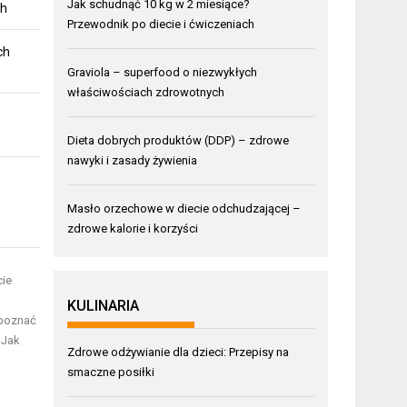
Jak schudnąć 10 kg w 2 miesiące?
ch
Przewodnik po diecie i ćwiczeniach
ch
Graviola – superfood o niezwykłych
właściwościach zdrowotnych
Dieta dobrych produktów (DDP) – zdrowe
nawyki i zasady żywienia
Masło orzechowe w diecie odchudzającej –
zdrowe kalorie i korzyści
cie
KULINARIA
 poznać
 Jak
Zdrowe odżywianie dla dzieci: Przepisy na
smaczne posiłki