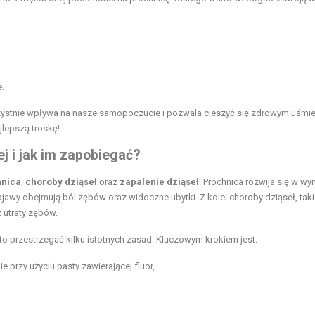
.
ystnie wpływa na nasze samopoczucie i pozwala cieszyć się zdrowym uśmi
jlepszą troskę!
j i jak im zapobiegać?
hnica
,
choroby dziąseł
oraz
zapalenie dziąseł
. Próchnica rozwija się w wy
Objawy obejmują ból zębów oraz widoczne ubytki. Z kolei choroby dziąseł, taki
 utraty zębów.
przestrzegać kilku istotnych zasad. Kluczowym krokiem jest:
 przy użyciu pasty zawierającej fluor,