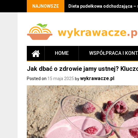
Skip
NAJNOWSZE
Dieta pudełkowa odchudzająca – 
to
content
HOME
WSPÓŁPRACA I KON
Jak dbać o zdrowie jamy ustnej? Klucz
wykrawacze.pl
Posted on
15 maja 2025
by