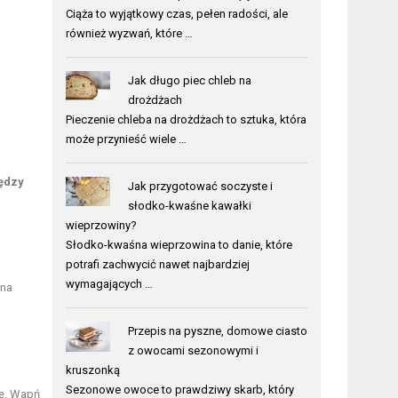
Ciąża to wyjątkowy czas, pełen radości, ale
również wyzwań, które …
Jak długo piec chleb na
drożdżach
Pieczenie chleba na drożdżach to sztuka, która
może przynieść wiele …
ędzy
Jak przygotować soczyste i
słodko-kwaśne kawałki
wieprzowiny?
Słodko-kwaśna wieprzowina to danie, które
potrafi zachwycić nawet najbardziej
wymagających …
żna
Przepis na pyszne, domowe ciasto
z owocami sezonowymi i
kruszonką
Sezonowe owoce to prawdziwy skarb, który
cę. Wapń