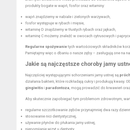
produkty bogate w wapń, fosfor oraz witaminy:
wapń znajdziemy w nabiale i zielonych warzywach,
fosfor występuje w rybach i mięsie,
witaminę D znajdziemy w tłustych rybach oraz jajkach,
witaminę C możemy znaleźć w owocach cytrusowych i papryce
Regularne spożywanie
tych wartościowych składników korz
Pamiętajmy więc o dbaniu o nasze zęby – zasługują one na na
Jakie są najczęstsze choroby jamy ustne
Najczęściej występującymi schorzeniami jamy ustnej są
próc
działania bakterii, które rozkładają cukry i produkują kwasy. 
gingiwitis
i
paradontoza
, mogą prowadzić do krwawień oraz
Aby skutecznie zapobiegać tym problemom zdrowotnym, warto 
regularne szczotkowanie zębów przynajmniej dwa razy dziennie
stosowanie nici dentystycznej,
używanie płynów do płukania jamy ustnej,
niepomijanie wizyt u dentysty,