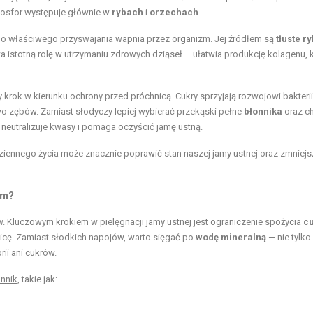
fosfor występuje głównie w
rybach
i
orzechach
.
 do właściwego przyswajania wapnia przez organizm. Jej źródłem są
tłuste r
 istotną rolę w utrzymaniu zdrowych dziąseł – ułatwia produkcję kolagenu, k
krok w kierunku ochrony przed próchnicą. Cukry sprzyjają rozwojowi bakteri
iwo zębów. Zamiast słodyczy lepiej wybierać przekąski pełne
błonnika
oraz c
a neutralizuje kwasy i pomaga oczyścić jamę ustną.
iennego życia może znacznie poprawić stan naszej jamy ustnej oraz zmniejs
om?
Kluczowym krokiem w pielęgnacji jamy ustnej jest ograniczenie spożycia
c
cę. Zamiast słodkich napojów, warto sięgać po
wodę mineralną
— nie tylko
ii ani cukrów.
nnik
, takie jak: