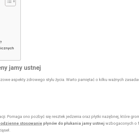
ć?
gicznych
ny jamy ustnej
czowe aspekty zdrowego stylu życia. Warto pamiętać o kilku ważnych zasada
cji. Pomaga ono pozbyć się resztek jedzenia oraz płytki nazębnej, które gr
codzienne stosowanie
płynów do płukania jamy ustnej
wzbogaconych o f
iąseł.