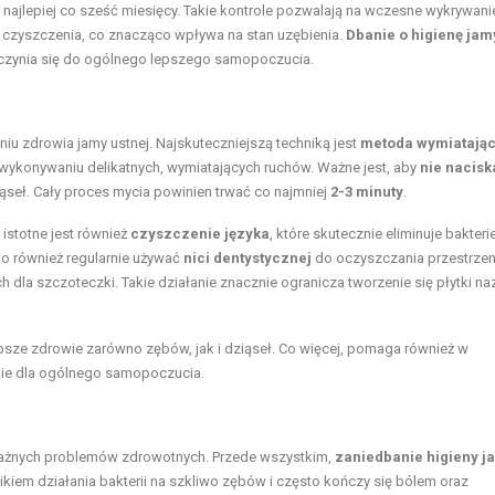
 najlepiej co sześć miesięcy. Takie kontrole pozwalają na wczesne wykrywani
 czyszczenia, co znacząco wpływa na stan uzębienia.
Dbanie o higienę jam
rzyczynia się do ogólnego lepszego samopoczucia.
u zdrowia jamy ustnej. Najskuteczniejszą techniką jest
metoda wymiatają
 wykonywaniu delikatnych, wymiatających ruchów. Ważne jest, aby
nie nacisk
seł. Cały proces mycia powinien trwać co najmniej
2-3 minuty
.
istotne jest również
czyszczenie języka
, które skutecznie eliminuje bakteri
o również regularnie używać
nici dentystycznej
do oczyszczania przestrzen
 dla szczoteczki. Takie działanie znacznie ogranicza tworzenie się płytki na
psze zdrowie zarówno zębów, jak i dziąseł. Co więcej, pomaga również w
ie dla ogólnego samopoczucia.
ażnych problemów zdrowotnych. Przede wszystkim,
zaniedbanie higieny j
ikiem działania bakterii na szkliwo zębów i często kończy się bólem oraz