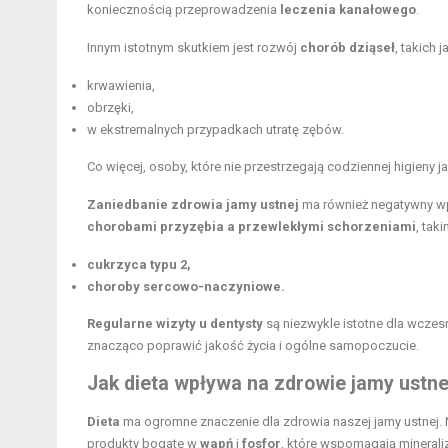
koniecznością przeprowadzenia
leczenia kanałowego
.
Innym istotnym skutkiem jest rozwój
chorób dziąseł
, takich
krwawienia,
obrzęki,
w ekstremalnych przypadkach utratę zębów.
Co więcej, osoby, które nie przestrzegają codziennej higieny 
Zaniedbanie zdrowia jamy ustnej
ma również negatywny wp
chorobami przyzębia a przewlekłymi schorzeniami
, taki
cukrzyca typu 2,
choroby sercowo-naczyniowe.
Regularne wizyty u dentysty
są niezwykle istotne dla wcze
znacząco poprawić jakość życia i ogólne samopoczucie.
Jak dieta wpływa na zdrowie jamy ustne
Dieta
ma ogromne znaczenie dla zdrowia naszej jamy ustnej. N
produkty bogate w
wapń
i
fosfor
, które wspomagają minerali