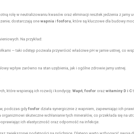
istotną rolę w neutralizowaniu kwasów oraz eliminacji resztek jedzenia z jamy us
zenie; dostarczają one
wapnia
i
fosforu
, które są kluczowe dla budowy mo
eniowych. Na przykład:
łkami — taki odstęp pozwala przywrócić właściwe pH w jamie ustnej, co wsp
lowy wpływ zarówno na stan uzębienia, jak i ogólne zdrowie jamy ustnej.
?
 które wspierają ich rozwój i kondycję.
Wapń
,
fosfor
oraz
witaminy D i C
bów, podczas gdy
fosfor
działa synergicznie z wapniem, zapewniając ich praw
 organizmowi skuteczne wchłanianie tych minerałów, co przekłada się na ut
poprawiając ich elastyczność oraz odporność na infekcje.
az zwiększonej podatności na próchnicę. Dlatego warto wzbogacić swoją di