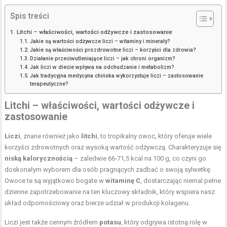
Spis treści
Litchi – właściwości, wartości odżywcze i zastosowanie
Jakie są wartości odżywcze liczi – witaminy i minerały?
Jakie są właściwości prozdrowotne liczi – korzyści dla zdrowia?
Działanie przeciwutleniające liczi – jak chroni organizm?
Jak liczi w diecie wpływa na odchudzanie i metabolizm?
Jak tradycyjna medycyna chińska wykorzystuje liczi – zastosowanie
terapeutyczne?
Litchi – właściwości, wartości odżywcze i
zastosowanie
Liczi
, znane również jako
litchi
, to tropikalny owoc, który oferuje wiele
korzyści zdrowotnych oraz wysoką wartość odżywczą. Charakteryzuje się
niską kalorycznością
– zaledwie 66-71,5 kcal na 100 g, co czyni go
doskonałym wyborem dla osób pragnących zadbać o swoją sylwetkę.
Owoce te są wyjątkowo bogate w
witaminę C
, dostarczając niemal pełne
dzienne zapotrzebowanie na ten kluczowy składnik, który wspiera nasz
układ odpornościowy oraz bierze udział w produkcji kolagenu.
Liczi jest także cennym źródłem
potasu
, który odgrywa istotną rolę w