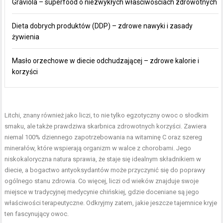
Graviola – superfood o niezwykłych właściwościach zdrowotnych
Dieta dobrych produktów (DDP) – zdrowe nawyki i zasady
żywienia
Masło orzechowe w diecie odchudzającej – zdrowe kalorie i
korzyści
Litchi, znany również jako liczi, to nie tylko egzotyczny owoc o słodkim
smaku, ale także prawdziwa skarbnica zdrowotnych korzyści. Zawiera
niemal 100% dziennego zapotrzebowania na witaminę C oraz szereg
minerałów, które wspierają organizm w walce z chorobami. Jego
niskokaloryczna natura sprawia, że staje się idealnym składnikiem w
diecie, a bogactwo antyoksydantów może przyczynić się do poprawy
ogólnego stanu zdrowia. Co więcej, liczi od wieków znajduje swoje
miejsce w tradycyjnej medycynie chińskiej, gdzie doceniane są jego
właściwości terapeutyczne. Odkryjmy zatem, jakie jeszcze tajemnice kryje
ten fascynujący owoc.