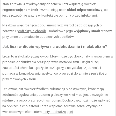
stan zdrowia. Antyoksydanty obecne w liczi wspierają również
regenerację komórek
i wzmacniają nasz
układ odpornościowy
, co
jest szczególnie ważne w kontekście ochrony przed infekcjami.
Nie dziwi więc rosnąca popularność liczi wśród osób dbających o
zdrowie i
profilaktykę chorób
. Dodatkowo jego
wyjątkowy smak
stanowi
przyjemne urozmaicenie codziennych posiłków.
Jak liczi w diecie wpływa na odchudzanie i metabolizm?
Liczi
to niskokaloryczny owoc, który może być doskonałym wsparciem w
procesie odchudzania oraz poprawie metabolizmu. Dzięki dużej
zawartości błonnika, spożycie liczi sprzyja satysfakcji z jedzenia i
pomaga w kontrolowaniu apetytu, co prowadzi do zmniejszenia ilości
przyjmowanych kalorii.
Ten owoc jest również źródłem substancji bioaktywnych, które mają
zdolność regulowania poziomu glukozy we krwi – co jest szczególnie
istotne dla osób pragnących schudnąć. Dodatkowo, liczi może wpłynąć
na obniżenie cholesterolu oraz wspierać zdrowie serca, czyniąc go
wartościowym elementem
diety odchudzającej
.