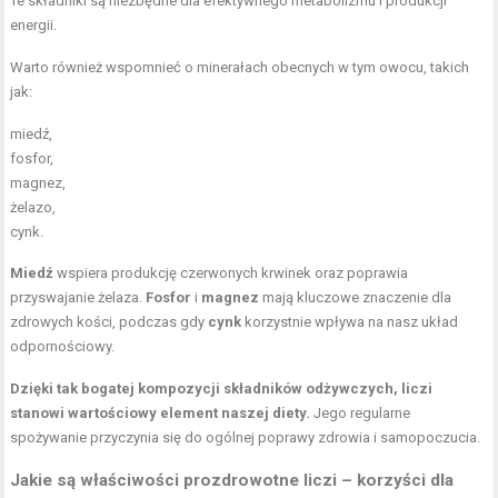
Te składniki są niezbędne dla efektywnego metabolizmu i produkcji
energii.
Warto również wspomnieć o minerałach obecnych w tym owocu, takich
jak:
miedź,
fosfor,
magnez,
żelazo,
cynk.
Miedź
wspiera produkcję czerwonych krwinek oraz poprawia
przyswajanie żelaza.
Fosfor
i
magnez
mają kluczowe znaczenie dla
zdrowych kości, podczas gdy
cynk
korzystnie wpływa na nasz układ
odpornościowy.
Dzięki tak bogatej kompozycji składników odżywczych, liczi
stanowi wartościowy element naszej diety.
Jego regularne
spożywanie przyczynia się do ogólnej poprawy zdrowia i samopoczucia.
Jakie są właściwości prozdrowotne liczi – korzyści dla