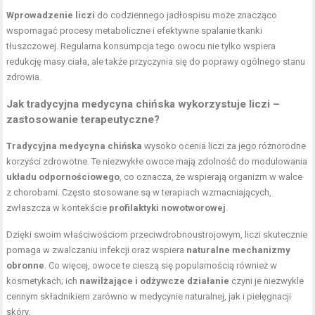
Wprowadzenie liczi
do codziennego jadłospisu może znacząco
wspomagać procesy metaboliczne i efektywne spalanie tkanki
tłuszczowej. Regularna konsumpcja tego owocu nie tylko wspiera
redukcję masy ciała, ale także przyczynia się do poprawy ogólnego stanu
zdrowia.
Jak tradycyjna medycyna chińska wykorzystuje liczi –
zastosowanie terapeutyczne?
Tradycyjna medycyna chińska
wysoko ocenia liczi za jego różnorodne
korzyści zdrowotne. Te niezwykłe owoce mają zdolność do modulowania
układu odpornościowego
, co oznacza, że wspierają organizm w walce
z chorobami. Często stosowane są w terapiach wzmacniających,
zwłaszcza w kontekście
profilaktyki nowotworowej
.
Dzięki swoim właściwościom przeciwdrobnoustrojowym, liczi skutecznie
pomaga w zwalczaniu infekcji oraz wspiera
naturalne mechanizmy
obronne
. Co więcej, owoce te cieszą się popularnością również w
kosmetykach; ich
nawilżające i odżywcze działanie
czyni je niezwykle
cennym składnikiem zarówno w medycynie naturalnej, jak i pielęgnacji
skóry.