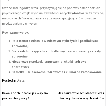
Owoce liczi łagodzą stres i przyczyniają się do poprawy samopoczucia
psychicznego dzięki wysokiej zawartości
antyoksydantów
. W tradycyjnej
medycynie chińskiej uznawane są za owoc sprzyjający równowadze
między ciałem a umysłem.
Powiązane wpisy:
Rola trenera zdrowia w zdrowym stylu życia i profilaktyce
zdrowotnej
Dieta odchudzająca brzuch dla mężczyzn – zasady i efekty
zdrowotne
Niezdrowe przekąski: zagrożenia, skutki i zdrowe
alternatywy
Szalotka – właściwości zdrowotne i kulinarne zastosowanie
Posted in
Dieta
Nawigacja
Kawa a odchudzanie: jak wspiera
Jak skutecznie schudnąć? Dieta i
wpisu
proces utraty wagi?
trening dla najlepszych efektów