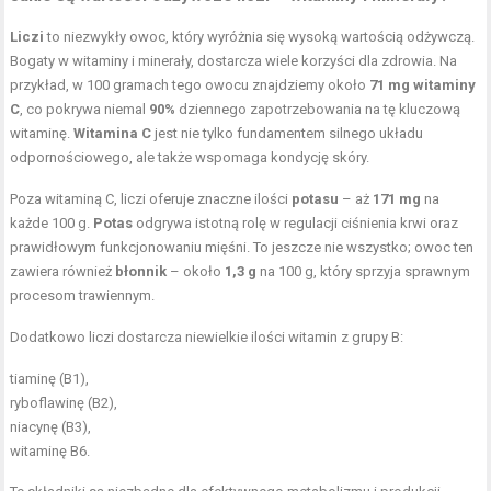
Liczi
to niezwykły owoc, który wyróżnia się wysoką wartością odżywczą.
Bogaty w witaminy i minerały, dostarcza wiele korzyści dla zdrowia. Na
przykład, w 100 gramach tego owocu znajdziemy około
71 mg witaminy
C
, co pokrywa niemal
90%
dziennego zapotrzebowania na tę kluczową
witaminę.
Witamina C
jest nie tylko fundamentem silnego układu
odpornościowego, ale także wspomaga kondycję skóry.
Poza witaminą C, liczi oferuje znaczne ilości
potasu
– aż
171 mg
na
każde 100 g.
Potas
odgrywa istotną rolę w regulacji ciśnienia krwi oraz
prawidłowym funkcjonowaniu mięśni. To jeszcze nie wszystko; owoc ten
zawiera również
błonnik
– około
1,3 g
na 100 g, który sprzyja sprawnym
procesom trawiennym.
Dodatkowo liczi dostarcza niewielkie ilości witamin z grupy B:
tiaminę (B1),
ryboflawinę (B2),
niacynę (B3),
witaminę B6.