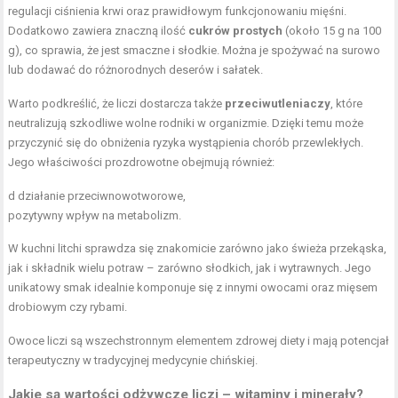
regulacji ciśnienia krwi oraz prawidłowym funkcjonowaniu mięśni.
Dodatkowo zawiera znaczną ilość
cukrów prostych
(około 15 g na 100
g), co sprawia, że jest smaczne i słodkie. Można je spożywać na surowo
lub dodawać do różnorodnych deserów i sałatek.
Warto podkreślić, że liczi dostarcza także
przeciwutleniaczy
, które
neutralizują szkodliwe wolne rodniki w organizmie. Dzięki temu może
przyczynić się do obniżenia ryzyka wystąpienia chorób przewlekłych.
Jego właściwości prozdrowotne obejmują również:
d działanie przeciwnowotworowe,
pozytywny
wpływ na metabolizm
.
W kuchni litchi sprawdza się znakomicie zarówno jako świeża przekąska,
jak i składnik wielu potraw – zarówno słodkich, jak i wytrawnych. Jego
unikatowy smak idealnie komponuje się z innymi owocami oraz mięsem
drobiowym czy rybami.
Owoce liczi są wszechstronnym elementem zdrowej diety i mają potencjał
terapeutyczny w tradycyjnej medycynie chińskiej.
Jakie są wartości odżywcze liczi – witaminy i minerały?