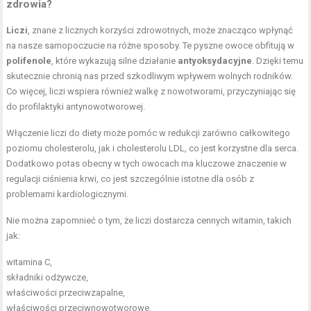
zdrowia?
Liczi
, znane z licznych korzyści zdrowotnych, może znacząco wpłynąć
na nasze samopoczucie na różne sposoby. Te pyszne owoce obfitują w
polifenole
, które wykazują silne działanie
antyoksydacyjne
. Dzięki temu
skutecznie chronią nas przed szkodliwym wpływem wolnych rodników.
Co więcej, liczi wspiera również walkę z nowotworami, przyczyniając się
do profilaktyki antynowotworowej.
Włączenie liczi do diety może pomóc w redukcji zarówno całkowitego
poziomu cholesterolu, jak i cholesterolu LDL, co jest korzystne dla serca.
Dodatkowo potas obecny w tych owocach ma kluczowe znaczenie w
regulacji ciśnienia krwi, co jest szczególnie istotne dla osób z
problemami kardiologicznymi.
Nie można zapomnieć o tym, że liczi dostarcza cennych witamin, takich
jak:
witamina C,
składniki odżywcze,
właściwości przeciwzapalne,
właściwości przeciwnowotworowe.