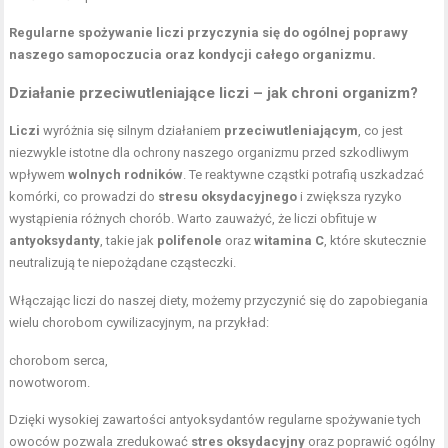
Regularne spożywanie liczi przyczynia się do ogólnej poprawy
naszego samopoczucia oraz kondycji całego organizmu.
Działanie przeciwutleniające liczi – jak chroni organizm?
Liczi
wyróżnia się silnym działaniem
przeciwutleniającym
, co jest
niezwykle istotne dla ochrony naszego organizmu przed szkodliwym
wpływem
wolnych rodników
. Te reaktywne cząstki potrafią uszkadzać
komórki, co prowadzi do
stresu oksydacyjnego
i zwiększa ryzyko
wystąpienia różnych chorób. Warto zauważyć, że liczi obfituje w
antyoksydanty
, takie jak
polifenole
oraz
witamina C
, które skutecznie
neutralizują te niepożądane cząsteczki.
Włączając liczi do naszej diety, możemy przyczynić się do zapobiegania
wielu chorobom cywilizacyjnym, na przykład:
chorobom serca,
nowotworom.
Dzięki wysokiej zawartości antyoksydantów regularne spożywanie tych
owoców pozwala zredukować
stres oksydacyjny
oraz poprawić ogólny