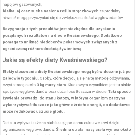
napojów gazowanych,
białka jaj oraz suche nasiona roślin strączkowych
: te produkty
również mogą przyczyniać się do zwiększenia ilości węglowodanów.
Rezygnacja z tych produktów jest niezbędna dla uzyskania
pożądanych rezultatów na diecie Kwaśniewskiego.
Dodatkowo
pomaga to uniknąć niedoborów pokarmowych związanych z
ograniczoną różnorodnością żywieniową.
Jakie są efekty diety Kwaśniewskiego?
Efekty stosowania diety Kwaśniewskiego mogą być widoczne już po
zaledwie tygodniu.
Osoby, które decydują się na tę metodę odżywiania,
często tracą około
3 kg masy ciała
. Kluczowym czynnikiem jest tu niskie
spożycie węglowodanów oraz duża ilość tłuszczu w diecie.
Taki sposób
żywienia prowadzi do stanu ketozy, w którym organizm zaczyna
wykorzystywać tłuszcze jako główne źródło energii, co dodatkowo
może redukować uczucie głodu.
Dieta ta wpływa także na stabilizację poziomu cukru we krwi dzięki
ograniczeniu węglowodanów.
Średnia utrata masy ciała wynosi około