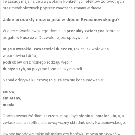
Te zasady mają na celu wywołanie konkretnych efektów zdrowotnych
oraz metabolicznych poprzez znaczące
zmiany w diecie
.
Jakie produkty można jeść w diecie Kwaśniewskiego?
W diecie Kwaśniewskiego dominują
produkty zwierzęce
, które są
bogate w
tłuszcze
. Dozwolone jest spożywanie:
mięs o wysokiej zawartości tłuszczu
, takich jak wołowina,
wieprzowina i drób,
podrobów
oraz różnego rodzaju wędlin,
tłustych ryb
, na przykład łososia czy makreli.
Nabiał odgrywa kluczową rolę; zaleca się konsumowanie:
serów
,
śmietany
,
masła
.
Dodatkowymi źródłami tłuszczu mogą być
słonina
i
smalec
.
Jaja
, a
zwłaszcza ich żółtka, stanowią ważny składnik diety Kwaśniewskiego.
Owoce jagodowe, takie jak maliny czy borówki, można spożywać w