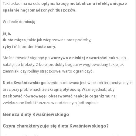
Taki układ ma na celu
optymalizację metabolizmu
i
efektywniejsze
spalanie nagromadzonych tłuszczów
.
W diecie dominują:
jaja,
tłuste mięsa
, takie jak wieprzowina oraz podroby,
ryby
i różnorodne
tłuste sery.
Można również sięgnąć po
warzywa o niskiej zawartości cukru
, np.
sałatę lub brokuły. Z kolei produkty bogate w węglowodany, takie jak
ziemniaki czy
rośliny strączkowe
, warto ograniczyć.
Dieta Kwaśniewskiego
często stosowana jest w celach terapeutycznych
oraz przy problemach ze
skrajną otyłością
. Ważne jednak, aby
zachować równowagę
i
obserwować reakcje organizmu
na
zwiększone ilości tłuszczu w codziennym jadłospisie.
Geneza diety Kwaśniewskiego
Czym charakteryzuje się dieta Kwaśniewskiego?