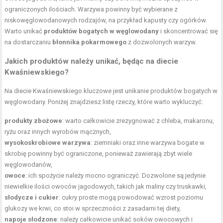
ograniczonych ilościach. Warzywa powinny być wybierane z
niskowęglowodanowych rodzajów, na przykład kapusty czy ogórków.
Warto unikać
produktów bogatych w węglowodany
i skoncentrować się
na dostarczaniu
błonnika pokarmowego
z dozwolonych warzyw.
Jakich produktów należy unikać, będąc na diecie
Kwaśniewskiego?
Na diecie Kwaśniewskiego kluczowe jest unikanie produktów bogatych w
węglowodany. Poniżej znajdziesz listę rzeczy, które warto wykluczyć:
produkty zbożowe
: warto całkowicie zrezygnować z chleba, makaronu,
ryżu oraz innych wyrobów mącznych,
wysokoskrobiowe warzywa
: ziemniaki oraz inne warzywa bogate w
skrobię powinny być ograniczone, ponieważ zawierają zbyt wiele
węglowodanów,
owoce
: ich spożycie należy mocno ograniczyć. Dozwolone są jedynie
niewielkie ilości owoców jagodowych, takich jak maliny czy truskawki,
słodycze i cukier
: cukry proste mogą powodować wzrost poziomu
glukozy we krwi, co stoi w sprzeczności z zasadami tej diety,
napoje słodzone
: należy całkowicie unikać soków owocowych i