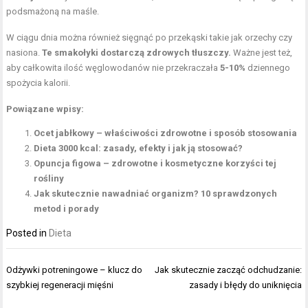
podsmażoną na maśle.
W ciągu dnia można również sięgnąć po przekąski takie jak orzechy czy
nasiona.
Te smakołyki dostarczą zdrowych tłuszczy.
Ważne jest też,
aby całkowita ilość węglowodanów nie przekraczała
5-10%
dziennego
spożycia kalorii.
Powiązane wpisy:
Ocet jabłkowy – właściwości zdrowotne i sposób stosowania
Dieta 3000 kcal: zasady, efekty i jak ją stosować?
Opuncja figowa – zdrowotne i kosmetyczne korzyści tej
rośliny
Jak skutecznie nawadniać organizm? 10 sprawdzonych
metod i porady
Posted in
Dieta
Nawigacja
Odżywki potreningowe – klucz do
Jak skutecznie zacząć odchudzanie:
wpisu
szybkiej regeneracji mięśni
zasady i błędy do uniknięcia