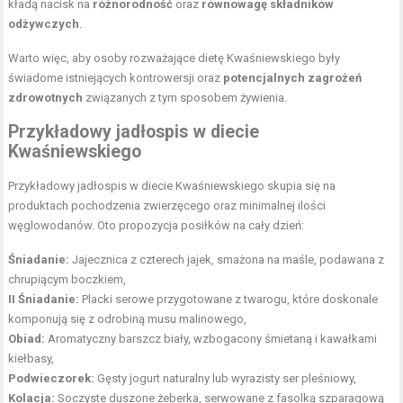
kładą nacisk na
różnorodność
oraz
równowagę składników
odżywczych
.
Warto więc, aby osoby rozważające dietę Kwaśniewskiego były
świadome istniejących kontrowersji oraz
potencjalnych zagrożeń
zdrowotnych
związanych z tym sposobem żywienia.
Przykładowy jadłospis w diecie
Kwaśniewskiego
Przykładowy jadłospis w diecie Kwaśniewskiego skupia się na
produktach pochodzenia zwierzęcego oraz minimalnej ilości
węglowodanów. Oto propozycja posiłków na cały dzień:
Śniadanie:
Jajecznica z czterech jajek, smażona na maśle, podawana z
chrupiącym boczkiem,
II Śniadanie:
Placki serowe przygotowane z twarogu, które doskonale
komponują się z odrobiną musu malinowego,
Obiad:
Aromatyczny barszcz biały, wzbogacony śmietaną i kawałkami
kiełbasy,
Podwieczorek:
Gęsty jogurt naturalny lub wyrazisty ser pleśniowy,
Kolacja:
Soczyste duszone żeberka, serwowane z fasolką szparagową