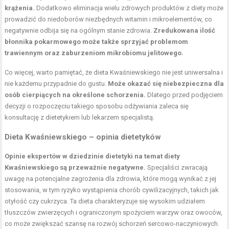
krążenia.
Dodatkowo eliminacja wielu zdrowych produktów z diety może
prowadzić do niedoborów niezbędnych witamin i mikroelementów, co
negatywnie odbija się na ogólnym stanie zdrowia.
Zredukowana ilość
błonnika pokarmowego może także sprzyjać problemom
trawiennym oraz zaburzeniom mikrobiomu jelitowego.
Co więcej, warto pamiętać, że dieta Kwaśniewskiego nie jest uniwersalna i
nie każdemu przypadnie do gustu.
Może okazać się niebezpieczna dla
osób cierpiących na określone schorzenia.
Dlatego przed podjęciem
decyzji o rozpoczęciu takiego sposobu odżywiania zaleca się
konsultację z dietetykiem lub lekarzem specjalistą.
Dieta Kwaśniewskiego – opinia dietetyków
Opinie ekspertów w dziedzinie dietetyki na temat diety
Kwaśniewskiego są przeważnie negatywne.
Specjaliści zwracają
uwagę na potencjalne zagrożenia dla zdrowia, które mogą wynikać z jej
stosowania, w tym ryzyko wystąpienia chorób cywilizacyjnych, takich jak
otyłość czy cukrzyca. Ta dieta charakteryzuje się wysokim udziałem
tłuszczów zwierzęcych i ograniczonym spożyciem warzyw oraz owoców,
co może zwiększać szansę na rozwój schorzeń sercowo-naczyniowych.