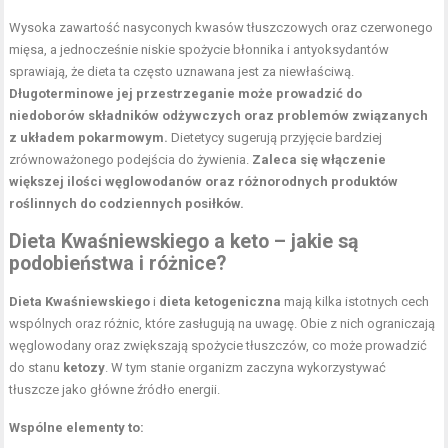
Wysoka zawartość nasyconych kwasów tłuszczowych oraz czerwonego
mięsa, a jednocześnie niskie spożycie błonnika i antyoksydantów
sprawiają, że dieta ta często uznawana jest za niewłaściwą.
Długoterminowe jej przestrzeganie może prowadzić do
niedoborów składników odżywczych oraz problemów związanych
z układem pokarmowym.
Dietetycy sugerują przyjęcie bardziej
zrównoważonego podejścia do żywienia.
Zaleca się włączenie
większej ilości węglowodanów oraz różnorodnych produktów
roślinnych do codziennych posiłków.
Dieta Kwaśniewskiego a keto – jakie są
podobieństwa i różnice?
Dieta Kwaśniewskiego
i
dieta ketogeniczna
mają kilka istotnych cech
wspólnych oraz różnic, które zasługują na uwagę. Obie z nich ograniczają
węglowodany oraz zwiększają spożycie tłuszczów, co może prowadzić
do stanu
ketozy
. W tym stanie organizm zaczyna wykorzystywać
tłuszcze jako główne źródło energii.
Wspólne elementy to: