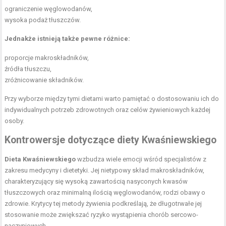
ograniczenie węglowodanów,
wysoka podaż tłuszczów.
Jednakże istnieją także pewne różnice:
proporcje makroskładników,
źródła tłuszczu,
zróżnicowanie składników.
Przy wyborze między tymi dietami warto pamiętać o dostosowaniu ich do
indywidualnych potrzeb zdrowotnych oraz celów żywieniowych każdej
osoby.
Kontrowersje dotyczące diety Kwaśniewskiego
Dieta Kwaśniewskiego
wzbudza wiele emocji wśród specjalistów z
zakresu medycyny i dietetyki. Jej nietypowy skład makroskładników,
charakteryzujący się wysoką zawartością nasyconych kwasów
tłuszczowych oraz minimalną ilością węglowodanów, rodzi obawy o
zdrowie. Krytycy tej metody żywienia podkreślają, że długotrwałe jej
stosowanie może zwiększać ryzyko wystąpienia chorób sercowo-
naczyniowych.