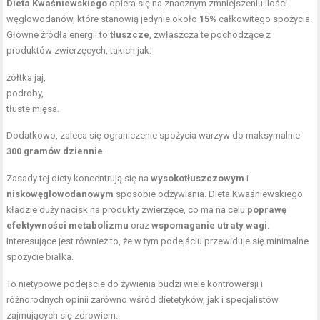
Dieta Kwaśniewskiego
opiera się na znacznym zmniejszeniu ilości
węglowodanów, które stanowią jedynie około
15%
całkowitego spożycia.
Główne źródła energii to
tłuszcze
, zwłaszcza te pochodzące z
produktów zwierzęcych, takich jak:
żółtka jaj,
podroby,
tłuste mięsa.
Dodatkowo, zaleca się ograniczenie spożycia warzyw do maksymalnie
300 gramów dziennie
.
Zasady tej diety koncentrują się na
wysokotłuszczowym
i
niskowęglowodanowym
sposobie odżywiania. Dieta Kwaśniewskiego
kładzie duży nacisk na produkty zwierzęce, co ma na celu
poprawę
efektywności metabolizmu
oraz
wspomaganie utraty wagi
.
Interesujące jest również to, że w tym podejściu przewiduje się minimalne
spożycie białka.
To nietypowe podejście do żywienia budzi wiele kontrowersji i
różnorodnych opinii zarówno wśród dietetyków, jak i specjalistów
zajmujących się zdrowiem.