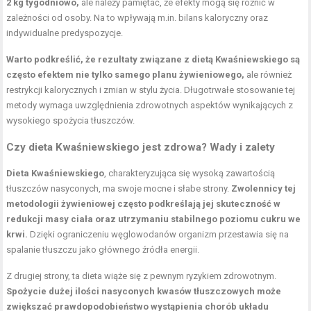
2 kg tygodniowo,
ale należy pamiętać, że efekty mogą się różnić w
zależności od osoby. Na to wpływają m.in. bilans kaloryczny oraz
indywidualne predyspozycje.
Warto podkreślić, że rezultaty związane z dietą Kwaśniewskiego są
często efektem nie tylko samego planu żywieniowego,
ale również
restrykcji kalorycznych i zmian w stylu życia. Długotrwałe stosowanie tej
metody wymaga uwzględnienia zdrowotnych aspektów wynikających z
wysokiego spożycia tłuszczów.
Czy dieta Kwaśniewskiego jest zdrowa? Wady i zalety
Dieta Kwaśniewskiego
, charakteryzująca się wysoką zawartością
tłuszczów nasyconych, ma swoje mocne i słabe strony.
Zwolennicy tej
metodologii żywieniowej często podkreślają jej skuteczność w
redukcji masy ciała oraz utrzymaniu stabilnego poziomu cukru we
krwi.
Dzięki ograniczeniu węglowodanów organizm przestawia się na
spalanie tłuszczu jako głównego źródła energii.
Z drugiej strony, ta dieta wiąże się z pewnym ryzykiem zdrowotnym.
Spożycie dużej ilości nasyconych kwasów tłuszczowych może
zwiększać prawdopodobieństwo wystąpienia chorób układu