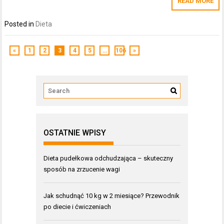
READ MORE
Posted in
Dieta
«
1
2
3
4
5
…
106
»
OSTATNIE WPISY
Dieta pudełkowa odchudzająca – skuteczny
sposób na zrzucenie wagi
Jak schudnąć 10 kg w 2 miesiące? Przewodnik
po diecie i ćwiczeniach