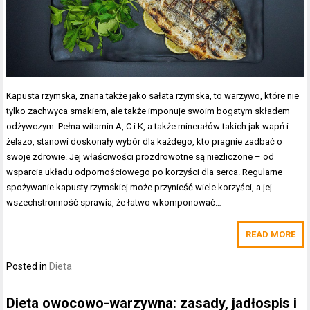
Kapusta rzymska, znana także jako sałata rzymska, to warzywo, które nie
tylko zachwyca smakiem, ale także imponuje swoim bogatym składem
odżywczym. Pełna witamin A, C i K, a także minerałów takich jak wapń i
żelazo, stanowi doskonały wybór dla każdego, kto pragnie zadbać o
swoje zdrowie. Jej właściwości prozdrowotne są niezliczone – od
wsparcia układu odpornościowego po korzyści dla serca. Regularne
spożywanie kapusty rzymskiej może przynieść wiele korzyści, a jej
wszechstronność sprawia, że łatwo wkomponować…
READ MORE
Posted in
Dieta
Dieta owocowo-warzywna: zasady, jadłospis i