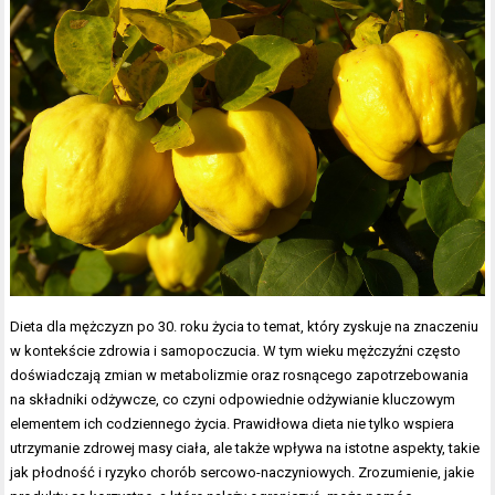
Dieta dla mężczyzn po 30. roku życia to temat, który zyskuje na znaczeniu
w kontekście zdrowia i samopoczucia. W tym wieku mężczyźni często
doświadczają zmian w metabolizmie oraz rosnącego zapotrzebowania
na składniki odżywcze, co czyni odpowiednie odżywianie kluczowym
elementem ich codziennego życia. Prawidłowa dieta nie tylko wspiera
utrzymanie zdrowej masy ciała, ale także wpływa na istotne aspekty, takie
jak płodność i ryzyko chorób sercowo-naczyniowych. Zrozumienie, jakie