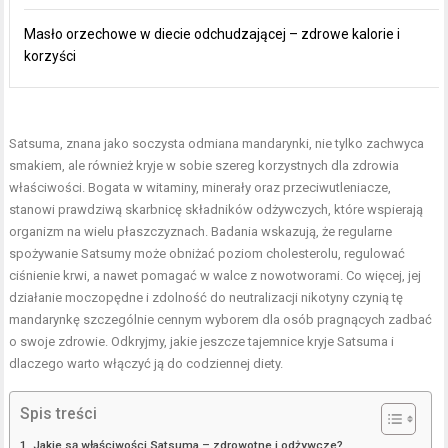
Masło orzechowe w diecie odchudzającej – zdrowe kalorie i
korzyści
Satsuma, znana jako soczysta odmiana mandarynki, nie tylko zachwyca
smakiem, ale również kryje w sobie szereg korzystnych dla zdrowia
właściwości. Bogata w witaminy, minerały oraz przeciwutleniacze,
stanowi prawdziwą skarbnicę składników odżywczych, które wspierają
organizm na wielu płaszczyznach. Badania wskazują, że regularne
spożywanie Satsumy może obniżać poziom cholesterolu, regulować
ciśnienie krwi, a nawet pomagać w walce z nowotworami. Co więcej, jej
działanie moczopędne i zdolność do neutralizacji nikotyny czynią tę
mandarynkę szczególnie cennym wyborem dla osób pragnących zadbać
o swoje zdrowie. Odkryjmy, jakie jeszcze tajemnice kryje Satsuma i
dlaczego warto włączyć ją do codziennej diety.
Spis treści
Jakie są właściwości Satsuma – zdrowotne i odżywcze?