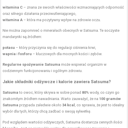
witamina C
– znana ze swoich właściwości wzmacniających odporność
oraz silnego działania przeciwutleniającego,
witamina A
– która ma pozytywny wpływ na zdrowie oczu.
Nie można zapomnieć o minerałach obecnych w Satsuma. Te soczyste
mandarynki są źródłem:
potasu
– który przyczynia się do regulacji ciśnienia krwi,
wapnia
i
fosforu
– kluczowych dla mocnych kości i zębów.
Regularne spożywanie Satsuma
może wspierać organizm w
codziennym funkcjonowaniu i ogólnym zdrowiu.
Jakie składniki odżywcze i kalorie zawiera Satsuma?
Satsuma
to owoc, który skrywa w sobie ponad
80%
wody, co czyni go
znakomitym źródłem nawadniania. Warto zauważyć, że na
100 gramów
Satsuma
przypada zaledwie około
34 kcal
, co sprawia, że jest to idealny
wybór dla tych, którzy chcą zadbać o swoją sylwetkę.
Pod względem wartości odżywczych, Satsuma dostarcza cennych ilości