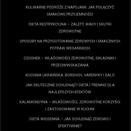
KULINARNE PODRÓŻE Z NAPOJAMI: JAK POŁĄCZYĆ
SMAKOWE PRZYJEMNOŚCI
DIETA RESTRYKCYJNA – ZALETY, WADY I SKUTKI
ZDROWOTNE
SPOSOBY NA PRZYGOTOWANIE ZDROWYCH I SMACZNYCH
POTRAW WEGAŃSKICH
CZOSNEK – WŁAŚCIWOŚCI ZDROWOTNE, SKŁADNIKI I
PRZECIWWSKAZANIA
KUCHNIA UKRAIŃSKA: BORSHCH, VARENYKY I SALO
JAK SKUTECZNIE SCHUDNĄĆ? DIETA I TRENING DLA
NAJLEPSZYCH EFEKTÓW
KALAMONDYNA – WŁAŚCIWOŚCI, ZDROWOTNE KORZYŚCI
I ZASTOSOWANIE W KUCHNI
DIETA WIOSENNA – JAK SCHUDNĄĆ ZDROWO I
EFEKTYWNIE?