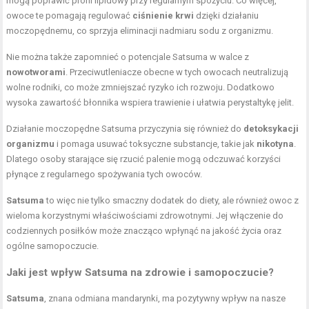
mogą poprawić profil lipidowy przy regularnym spożyciu. Co więcej,
owoce te pomagają regulować
ciśnienie krwi
dzięki działaniu
moczopędnemu, co sprzyja eliminacji nadmiaru sodu z organizmu.
Nie można także zapomnieć o potencjale Satsuma w walce z
nowotworami
. Przeciwutleniacze obecne w tych owocach neutralizują
wolne rodniki, co może zmniejszać ryzyko ich rozwoju. Dodatkowo
wysoka zawartość błonnika wspiera trawienie i ułatwia perystaltykę jelit.
Działanie moczopędne Satsuma przyczynia się również do
detoksykacji
organizmu
i pomaga usuwać toksyczne substancje, takie jak
nikotyna
.
Dlatego osoby starające się rzucić palenie mogą odczuwać korzyści
płynące z regularnego spożywania tych owoców.
Satsuma
to więc nie tylko smaczny dodatek do diety, ale również owoc z
wieloma korzystnymi właściwościami zdrowotnymi. Jej włączenie do
codziennych posiłków może znacząco wpłynąć na jakość życia oraz
ogólne samopoczucie.
Jaki jest wpływ Satsuma na zdrowie i samopoczucie?
Satsuma
, znana odmiana mandarynki, ma pozytywny wpływ na nasze