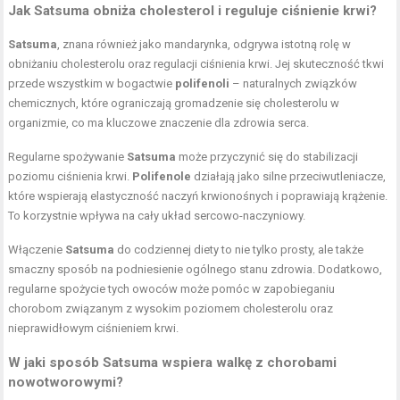
Jak Satsuma obniża cholesterol i reguluje ciśnienie krwi?
Satsuma
, znana również jako mandarynka, odgrywa istotną rolę w
obniżaniu cholesterolu oraz regulacji ciśnienia krwi. Jej skuteczność tkwi
przede wszystkim w bogactwie
polifenoli
– naturalnych związków
chemicznych, które ograniczają gromadzenie się cholesterolu w
organizmie, co ma kluczowe znaczenie dla zdrowia serca.
Regularne spożywanie
Satsuma
może przyczynić się do stabilizacji
poziomu ciśnienia krwi.
Polifenole
działają jako silne przeciwutleniacze,
które wspierają elastyczność naczyń krwionośnych i poprawiają krążenie.
To korzystnie wpływa na cały układ sercowo-naczyniowy.
Włączenie
Satsuma
do codziennej diety to nie tylko prosty, ale także
smaczny sposób na podniesienie ogólnego stanu zdrowia. Dodatkowo,
regularne spożycie tych owoców może pomóc w zapobieganiu
chorobom związanym z wysokim poziomem cholesterolu oraz
nieprawidłowym ciśnieniem krwi.
W jaki sposób Satsuma wspiera walkę z chorobami
nowotworowymi?