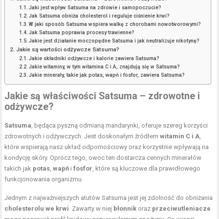
Jaki jest wpływ Satsuma na zdrowie i samopoczucie?
Jak Satsuma obniża cholesterol i reguluje ciśnienie krwi?
W jaki sposób Satsuma wspiera walkę z chorobami nowotworowymi?
Jak Satsuma poprawia procesy trawienne?
Jakie jest działanie moczopędne Satsuma i jak neutralizuje nikotynę?
Jakie są wartości odżywcze Satsuma?
Jakie składniki odżywcze i kalorie zawiera Satsuma?
Jakie witaminy, w tym witamina C i A, znajdują się w Satsuma?
Jakie minerały, takie jak potas, wapń i fosfor, zawiera Satsuma?
Jakie są właściwości Satsuma – zdrowotne i
odżywcze?
Satsuma
, będąca pyszną odmianą mandarynki, oferuje szereg korzyści
zdrowotnych i odżywczych. Jest doskonałym źródłem
witamin C i A
,
które wspierają nasz układ odpornościowy oraz korzystnie wpływają na
kondycję skóry. Oprócz tego, owoc ten dostarcza cennych minerałów
takich jak
potas
,
wapń
i
fosfor
, które są kluczowe dla prawidłowego
funkcjonowania organizmu.
Jednym z najważniejszych atutów Satsuma jest jej zdolność do obniżania
cholesterolu we krwi
. Zawarty w niej
błonnik
oraz
przeciwutleniacze