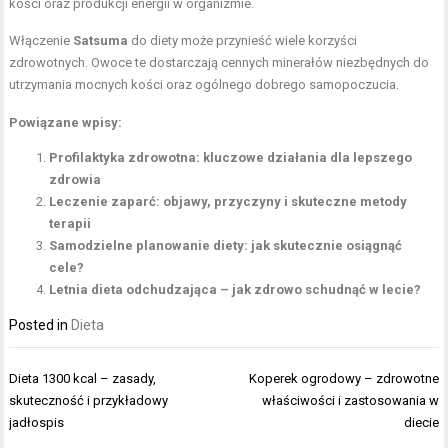
kości oraz produkcji energii w organizmie.
Włączenie
Satsuma
do diety może przynieść wiele korzyści
zdrowotnych. Owoce te dostarczają cennych minerałów niezbędnych do
utrzymania mocnych kości oraz ogólnego dobrego samopoczucia.
Powiązane wpisy:
Profilaktyka zdrowotna: kluczowe działania dla lepszego
zdrowia
Leczenie zaparć: objawy, przyczyny i skuteczne metody
terapii
Samodzielne planowanie diety: jak skutecznie osiągnąć
cele?
Letnia dieta odchudzająca – jak zdrowo schudnąć w lecie?
Posted in
Dieta
Nawigacja
Dieta 1300 kcal – zasady,
Koperek ogrodowy – zdrowotne
wpisu
skuteczność i przykładowy
właściwości i zastosowania w
jadłospis
diecie