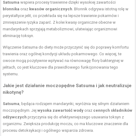
Satsuma
wspiera procesy trawienne dzięki wysokiej zawartości
błonnika
oraz
kwasów organicznych
. Błonnik odgrywa istotną rolę w
perystaltyce jelit, co przekłada się na lepsze trawienie pokarmów i
zmniejszenie ryzyka zaparć. Z kolei kwasy organiczne obecne w
mandarynkach sprzyjają metabolizmowi, ułatwiając organizmowi
eliminację toksyn.
Włączenie Satsuma do diety może przyczynić się do poprawy komfortu
trawienia oraz ogólnej kondycji układu pokarmowego. Co więcej, te
owoce mogą pozytywnie wpływać na równowagę flory bakteryjnej w
jelitach, co jest kluczowe dla prawidłowego funkcjonowania tego
systemu.
Jakie jest działanie moczopędne Satsuma i jak neutralizuje
nikotynę?
Satsuma
, będąca rodzajem mandarynki, wyróżnia się silnym działaniem
moczopędnym. Jej
wysoka zawartość wody
oraz
cennych składników
odżywczych
przyczynia się do efektywniejszego usuwania toksyn z
organizmu. Zwiększa produkcję moczu, co ma kluczowe znaczenie dla
procesu detoksykacji i ogólnego wsparcia zdrowia.