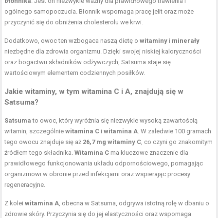
błonnika
. Jest on niezwykle ważny dla prawidłowego trawienia i
ogólnego samopoczucia. Błonnik wspomaga pracę jelit oraz może
przyczynić się do obniżenia cholesterolu we krwi.
Dodatkowo, owoc ten wzbogaca naszą dietę o
witaminy
i
minerały
niezbędne dla zdrowia organizmu. Dzięki swojej niskiej kaloryczności
oraz bogactwu składników odżywczych, Satsuma staje się
wartościowym elementem codziennych posiłków.
Jakie witaminy, w tym witamina C i A, znajdują się w
Satsuma?
Satsuma
to owoc, który wyróżnia się niezwykle wysoką zawartością
witamin, szczególnie
witamina C
i
witamina A
. W zaledwie 100 gramach
tego owocu znajduje się aż
26,7 mg witaminy C
, co czyni go znakomitym
źródłem tego składnika.
Witamina C
ma kluczowe znaczenie dla
prawidłowego funkcjonowania układu odpornościowego, pomagając
organizmowi w obronie przed infekcjami oraz wspierając procesy
regeneracyjne.
Z kolei
witamina A
, obecna w Satsuma, odgrywa istotną rolę w dbaniu o
zdrowie skóry. Przyczynia się do jej elastyczności oraz wspomaga