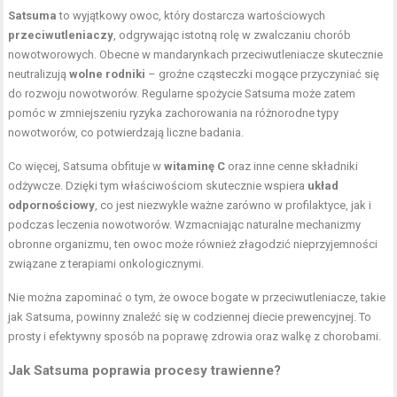
Satsuma
to wyjątkowy owoc, który dostarcza wartościowych
przeciwutleniaczy
, odgrywając istotną rolę w zwalczaniu chorób
nowotworowych. Obecne w mandarynkach przeciwutleniacze skutecznie
neutralizują
wolne rodniki
– groźne cząsteczki mogące przyczyniać się
do rozwoju nowotworów. Regularne spożycie Satsuma może zatem
pomóc w zmniejszeniu ryzyka zachorowania na różnorodne typy
nowotworów, co potwierdzają liczne badania.
Co więcej, Satsuma obfituje w
witaminę C
oraz inne cenne składniki
odżywcze. Dzięki tym właściwościom skutecznie wspiera
układ
odpornościowy
, co jest niezwykle ważne zarówno w profilaktyce, jak i
podczas leczenia nowotworów. Wzmacniając naturalne mechanizmy
obronne organizmu, ten owoc może również złagodzić nieprzyjemności
związane z terapiami onkologicznymi.
Nie można zapominać o tym, że owoce bogate w przeciwutleniacze, takie
jak Satsuma, powinny znaleźć się w codziennej diecie prewencyjnej. To
prosty i efektywny sposób na poprawę zdrowia oraz walkę z chorobami.
Jak Satsuma poprawia procesy trawienne?