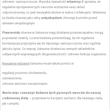
zdrowie i samopoczucie. Wysoka zawartość
witaminy C
sprawia, że
regularne spożywanie tych owoców wzmacnia nasz układ
odpornościowy, co jest niezwykle istotne w walce z infekcjami. Witamina
ta działa również jako silny
antyoksydant
, chroniąc komórki przed
stresem oksydacyjnym.
Flawonoidy
obecne w Satsuma mają działanie przeciwzapalne i mogą
poprawiać nastrój. Liczne badania potwierdzają, że ich regularna
konsumpcja przyczynia się do lepszego samopoczucia oraz ogólnej
jakości życia. Co więcej, Satsuma dostarcza cennych składników
odżywczych wspierających długowieczność i zdrowe funkcje organizmu.
Regularne jedzenie
Satsuma może także pomóc w:
regulacji poziomu cholesterolu,
ciśnienia krwi,
zdrowiu sercowo-naczyniowym.
Warto więc rozważyć dodanie tych pysznych owoców do naszej
codziennej diety
– przyniesie to korzyści zarówno dla naszego ciała,
jak i umysłu.