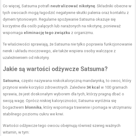
Co więcej, Satsuma potrafi
neutralizować nikotynę
. Składniki obecne w
tych owocach mogą łagodzić negatywne skutki palenia oraz kontaktu z
dymem tytoniowym. Regularne spożywanie Satsuma okazuje się
korzystne dla osób palących lub narażonych na nikotynę, ponieważ
wspomaga
eliminację tego związku
z organizmu.
Te właściwości sprawiają, że Satsuma nie tylko poprawia funkcjonowanie
nerek i układu moczowego, ale także wspiera osoby walczące z
uzależnieniem od nikotyny.
Jakie są wartości odżywcze Satsuma?
Satsuma
, często nazywana niskokaloryczną mandarynką, to owoc, który
przynosi wiele korzyści zdrowotnych. Zaledwie
34 kcal
w 100 gramach
sprawia, że jest doskonałym wyborem dla tych, którzy pragną dbać o
swoją wagę. Oprócz niskiej kaloryczności, Satsuma wyróżnia się
bogactwem
błonnika
, który wspomaga trawienie i pomaga w utrzymaniu
stabilnego poziomu cukru we krwi.
Wartości odżywcze tego owocu obejmują również szereg ważnych
witamin, w tym: