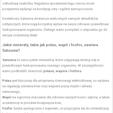
odbudowę naskórka. Regularne spożywanie tego owocu może
pozytywnie wpłynąć na kondycję cery i ogólne samopoczucie.
Dodatkowo Satsuma dostarcza wielu innych cennych składników
odżywczych, które mają korzystny wpływ na nasze zdrowie i prawidłowe
funkcjonowanie organizmu. Dlatego warto pomyśleć o włączeniu go do
swojej codziennej diety!
Jakie minerały, takie jak potas, wapń i fosfor, zawiera
Satsuma?
Satsuma
to owoc pełen minerałów, które odgrywają istotną rolę w
prawidłowym funkcjonowaniu naszego organizmu. W szczególności
warto podkreślić obecność
potasu
,
wapnia
i
fosforu
.
Potas
jest kluczowy dla utrzymania równowagi elektrolitowej, co wpływa
na regulację ciśnienia krwi oraz wspiera pracę mięśni i układu
nerwowego,
Wapń
ma ogromne znaczenie dla zdrowia naszych kości i zębów, a także
uczestniczy w procesie krzepnięcia krwi,
Fosfor
działa synergicznie z wapniem, co przyczynia się do mineralizacji