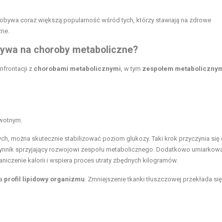
dobywa coraz większą popularność wśród tych, którzy stawiają na zdrowe
zne.
ywa na choroby metaboliczne?
nfrontacji z
chorobami metabolicznymi
, w tym
zespołem metaboliczny
owotnym.
h, można skutecznie stabilizować poziom glukozy. Taki krok przyczynia się
 czynnik sprzyjający rozwojowi zespołu metabolicznego. Dodatkowo umiarkow
niczenie kalorii i wspiera proces utraty zbędnych kilogramów.
na
profil lipidowy organizmu
. Zmniejszenie tkanki tłuszczowej przekłada się