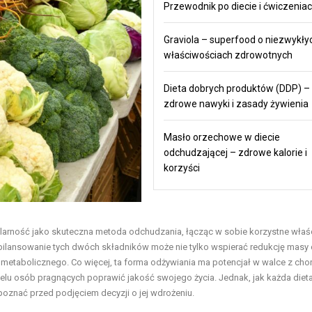
Przewodnik po diecie i ćwiczenia
Graviola – superfood o niezwykły
właściwościach zdrowotnych
Dieta dobrych produktów (DDP) –
zdrowe nawyki i zasady żywienia
Masło orzechowe w diecie
odchudzającej – zdrowe kalorie i
korzyści
arność jako skuteczna metoda odchudzania, łącząc w sobie korzystne właś
ilansowanie tych dwóch składników może nie tylko wspierać redukcję masy c
 metabolicznego. Co więcej, ta forma odżywiania ma potencjał w walce z cho
 wielu osób pragnących poprawić jakość swojego życia. Jednak, jak każda diet
 poznać przed podjęciem decyzji o jej wdrożeniu.