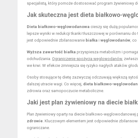
specjalistą, który pomoże dostosować program żywieniowy d
Jak skuteczna jest dieta białkowo-wę
Dieta białkowo-węglowodanowa
cieszy się dużą popularno
lepsze wyniki w redukcji tkanki tłuszczowej w porównaniu do 
jest odpowiednie zbilansowanie
białka
i
węglowodanów
, co
Wyższa zawartość białka
przyspiesza metabolizm i pomaga
odchudzania.
Ograniczenie spożycia węglowodanów
, zwłasz
we krwi. W efekcie zmniejsza się ryzyko nagłych ataków głodu
Osoby stosujące tę dietę zazwyczaj odczuwają większą sytość 
dalszej utracie wagi. Co więcej,
dieta białkowo-węglowoda
zdrowia oraz samopoczucie metaboliczne.
Jaki jest plan żywieniowy na diecie bi
Plan żywieniowy oparty na diecie białkowo-węglowodanowej p
zdrowie
. Kluczowym elementem jest odpowiednie zbilansow
ograniczane.