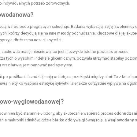
o indywidualnych potrzeb zdrowotnych.
glowodanowa?
ścią wśród osób pragnących schudnąć. Badania wykazują, że jej zwolennicy 
tych, którzy decydują się na inne metody odchudzania. Kluczowe dla jej skut
 sprzyja dłuższemu uczuciu sytości.
 zachować masę mięśniową, co jest niezwykle istotne podczas procesu
cza tych o wysokim indeksie glikemicznym, pozwala utrzymać stabilny pozio
 oraz łatwiej jest panować nad apetytem.
po posiłkach i rzadziej mają ochotę na przekąski między nimi. To z kolei sp
nowa
nie tylko wspiera estetykę sylwetki, ale także korzystnie wpływa na ogól
ałkowo-węglowodanowej?
owinien być starannie ułożony, aby skutecznie wspierać proces
odchudzan
anie makroskładników, gdzie
białko
odgrywa główną rolę, a
węglowodany
s