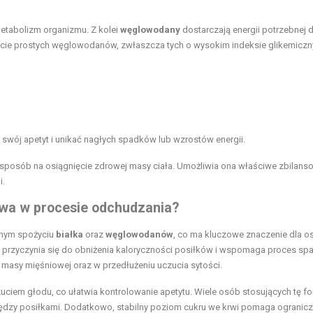
etabolizm organizmu. Z kolei
węglowodany
dostarczają energii potrzebnej 
cie prostych węglowodanów, zwłaszcza tych o wysokim indeksie glikemicz
 swój apetyt i unikać nagłych spadków lub wzrostów energii.
sposób na osiągnięcie zdrowej masy ciała. Umożliwia ona właściwe zbilans
i.
owa w procesie odchudzania?
onym spożyciu
białka
oraz
węglowodanów
, co ma kluczowe znaczenie dla o
rzyczynia się do obniżenia kaloryczności posiłków i wspomaga proces spa
asy mięśniowej oraz w przedłużeniu uczucia sytości.
czuciem głodu, co ułatwia kontrolowanie apetytu. Wiele osób stosujących tę f
iędzy posiłkami. Dodatkowo, stabilny poziom cukru we krwi pomaga ogranic