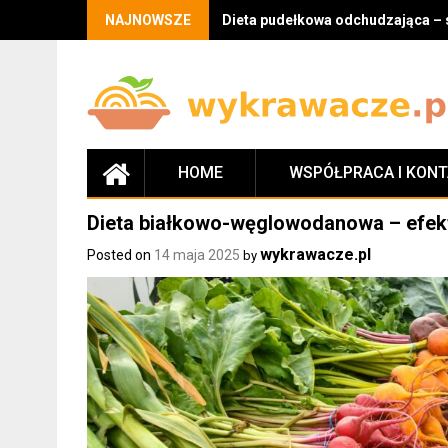
Skip
NAJNOWSZE
Dieta pudełkowa odchudzająca – 
to
content
HOME
WSPÓŁPRACA I KON
Dieta białkowo-węglowodanowa – efek
wykrawacze.pl
Posted on
14 maja 2025
by