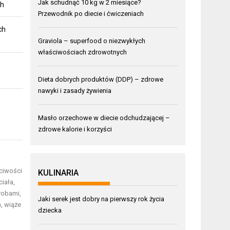
Jak schudnąć 10 kg w 2 miesiące?
ch
Przewodnik po diecie i ćwiczeniach
ch
Graviola – superfood o niezwykłych
właściwościach zdrowotnych
Dieta dobrych produktów (DDP) – zdrowe
nawyki i zasady żywienia
Masło orzechowe w diecie odchudzającej –
zdrowe kalorie i korzyści
ciwości
KULINARIA
iała,
robami,
Jaki serek jest dobry na pierwszy rok życia
a, wiąże
dziecka