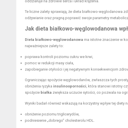
oddziałuje na zdrowie serca i układ krążenia.
Te liczne zalety sprawiają, że dieta białkowo-węglodanowa z
odżywianie oraz pragną poprawić swoje parametry metabolic
Jak dieta białkowo-węglowodanowa wpł
Dieta białkowo-węglowodanowa
ma istotne znaczenie w ko
najważniejsze zalety to:
poprawa kontroli poziomu cukru we krwi,
pomoc w redukcji masy ciała,
zapobieganie otyłości i jej negatywnym konsekwencjom zdr
Ograniczając spożycie węglowodanów, zwłaszcza tych prostyc
obniżenia ryzyka
insulinooporności
, która stanowi istotny
spożycie
białka
zwiększa uczucie sytości, co pozwala na ogra
Wyniki badań również wskazują na korzystny wpływ tej diety 
obniżenie poziomu triglicerydów,
podniesienie „dobrego” cholesterolu HDL.