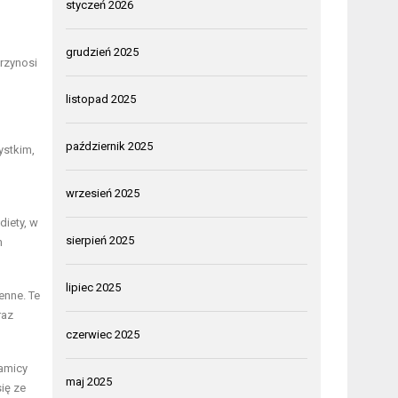
styczeń 2026
grudzień 2025
przynosi
listopad 2025
październik 2025
ystkim,
wrzesień 2025
iety, w
sierpień 2025
m
lipiec 2025
enne. Te
raz
czerwiec 2025
amicy
maj 2025
ię ze