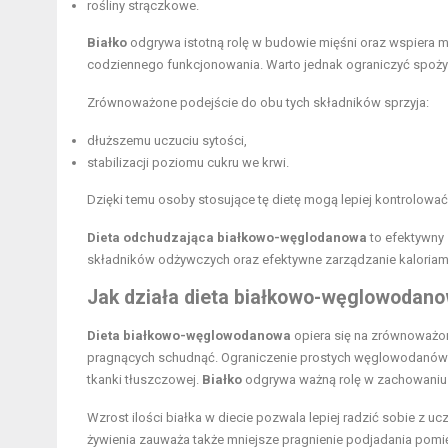
rośliny strączkowe.
Białko
odgrywa istotną rolę w budowie mięśni oraz wspiera m
codziennego funkcjonowania. Warto jednak ograniczyć spoży
Zrównoważone podejście do obu tych składników sprzyja:
dłuższemu uczuciu sytości,
stabilizacji poziomu cukru we krwi.
Dzięki temu osoby stosujące tę dietę mogą lepiej kontrolować
Dieta odchudzająca białkowo-węglodanowa
to efektywny 
składników odżywczych oraz efektywne zarządzanie kaloriam
Jak działa dieta białkowo-węglowodan
Dieta białkowo-węglowodanowa
opiera się na zrównoważ
pragnących schudnąć. Ograniczenie prostych węglowodanów p
tkanki tłuszczowej.
Białko
odgrywa ważną rolę w zachowaniu m
Wzrost ilości białka w diecie pozwala lepiej radzić sobie z u
żywienia zauważa także mniejsze pragnienie podjadania pom