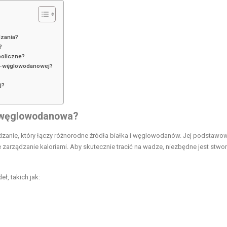
dzania?
?
boliczne?
owo-węglowodanowej?
j?
o węglowodanowa?
zanie, który łączy różnorodne źródła białka i węglowodanów. Jej podstaw
zarządzanie kaloriami. Aby skutecznie tracić na wadze, niezbędne jest stwo
ł, takich jak: