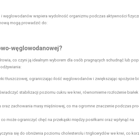
a i węglowodanów wspiera wydolność organizmu podczas aktywności fizyczn
anową mogą prowadzić do:
łkowo-węglowodanowej?
zdrowia, co czyni ją idealnym wyborem dla osób pragnących schudnąć lub pop
 odżywiania:
anki tłuszczowej, ograniczając ilość węglowodanów i zwiększając spożycie bi
wiadczyć stabilizacji poziomu cukru we krwi, równomierne rozłożenie białek 
oju oraz zachowania masy mięśniowej, co ma ogromne znaczenie podczas pr
ci, co może ograniczyć chęć na przekąski między posiłkami oraz wpłynąć na
yczynia się do obniżenia poziomu cholesterolu i triglicerydów we krwi, co kor