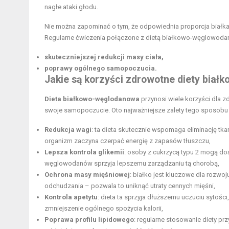
nagłe ataki głodu.
Nie można zapominać o tym, że odpowiednia proporcja białk
Regularne ćwiczenia połączone z dietą białkowo-węglowod
skuteczniejszej redukcji masy ciała,
poprawy ogólnego samopoczucia.
Jakie są korzyści zdrowotne diety bia
Dieta białkowo-węglodanowa
przynosi wiele korzyści dla 
swoje samopoczucie. Oto najważniejsze zalety tego sposobu
Redukcja wagi
: ta dieta skutecznie wspomaga eliminację tk
organizm zaczyna czerpać energię z zapasów tłuszczu,
Lepsza kontrola glikemii
: osoby z cukrzycą typu 2 mogą doś
węglowodanów sprzyja lepszemu zarządzaniu tą chorobą,
Ochrona masy mięśniowej
: białko jest kluczowe dla rozw
odchudzania – pozwala to uniknąć utraty cennych mięśni,
Kontrola apetytu
: dieta ta sprzyja dłuższemu uczuciu sytoś
zmniejszenie ogólnego spożycia kalorii,
Poprawa profilu lipidowego
: regularne stosowanie diety prz