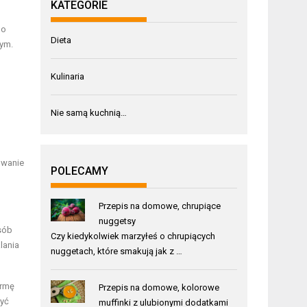
KATEGORIE
do
Dieta
nym.
Kulinaria
Nie samą kuchnią…
owanie
POLECAMY
Przepis na domowe, chrupiące
nuggetsy
sób
Czy kiedykolwiek marzyłeś o chrupiących
lania
nuggetach, które smakują jak z …
ormę
Przepis na domowe, kolorowe
zyć
muffinki z ulubionymi dodatkami