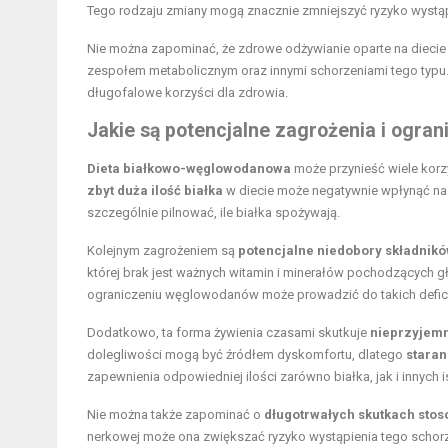
Tego rodzaju zmiany mogą znacznie zmniejszyć ryzyko wystą
Nie można zapominać, że zdrowe odżywianie oparte na diec
zespołem metabolicznym oraz innymi schorzeniami tego typu.
długofalowe korzyści dla zdrowia.
Jakie są potencjalne zagrożenia i ogra
Dieta białkowo-węglowodanowa
może przynieść wiele korzy
zbyt duża ilość białka
w diecie może negatywnie wpłynąć na
szczególnie pilnować, ile białka spożywają.
Kolejnym zagrożeniem są
potencjalne niedobory składnik
której brak jest ważnych witamin i minerałów pochodzących 
ograniczeniu węglowodanów może prowadzić do takich defic
Dodatkowo, ta forma żywienia czasami skutkuje
nieprzyjem
dolegliwości mogą być źródłem dyskomfortu, dlatego
staran
zapewnienia odpowiedniej ilości zarówno białka, jak i innych
Nie można także zapominać o
długotrwałych skutkach sto
nerkowej może ona zwiększać ryzyko wystąpienia tego schorze