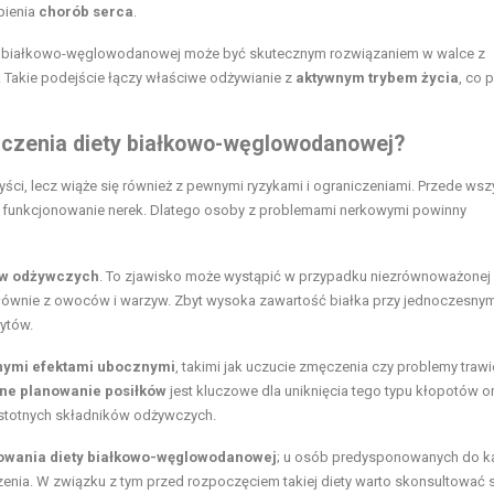
pienia
chorób serca
.
ie białkowo-węglowodanowej może być skutecznym rozwiązaniem w walce z
 Takie podejście łączy właściwe odżywianie z
aktywnym trybem życia
, co 
niczenia diety białkowo-węglowodanowej?
ści, lecz wiąże się również z pewnymi ryzykami i ograniczeniami. Przede wsz
 funkcjonowanie nerek. Dlatego osoby z problemami nerkowymi powinny
ów odżywczych
. To zjawisko może wystąpić w przypadku niezrównoważonej d
głównie z owoców i warzyw. Zbyt wysoka zawartość białka przy jednoczesny
ytów.
nymi efektami ubocznymi
, takimi jak uczucie zmęczenia czy problemy trawi
ne planowanie posiłków
jest kluczowe dla uniknięcia tego typu kłopotów o
 istotnych składników odżywczych.
sowania diety białkowo-węglowodanowej
; u osób predysponowanych do k
nia. W związku z tym przed rozpoczęciem takiej diety warto skonsultować s