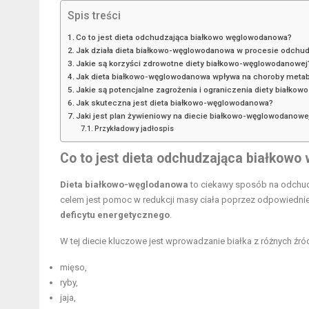
Spis treści
Co to jest dieta odchudzająca białkowo węglowodanowa?
Jak działa dieta białkowo-węglowodanowa w procesie odchu
Jakie są korzyści zdrowotne diety białkowo-węglowodanowej
Jak dieta białkowo-węglowodanowa wpływa na choroby meta
Jakie są potencjalne zagrożenia i ograniczenia diety białk
Jak skuteczna jest dieta białkowo-węglowodanowa?
Jaki jest plan żywieniowy na diecie białkowo-węglowodanowe
Przykładowy jadłospis
Co to jest dieta odchudzająca białkow
Dieta białkowo-węglodanowa
to ciekawy sposób na odchud
celem jest pomoc w redukcji masy ciała poprzez odpowiednie 
deficytu energetycznego
.
W tej diecie kluczowe jest wprowadzanie białka z różnych źróde
mięso,
ryby,
jaja,