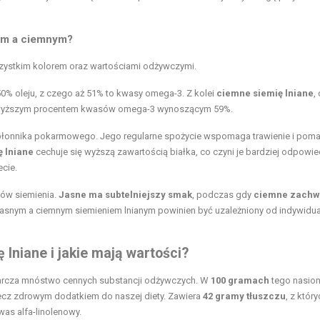
nym a ciemnym?
 wszystkim kolorem oraz wartościami odżywczymi.
 50% oleju, z czego aż 51% to kwasy omega-3. Z kolei
ciemne siemię lniane
,
się wyższym procentem kwasów omega-3 wynoszącym 59%.
 błonnika pokarmowego. Jego regularne spożycie wspomaga trawienie i pom
ę lniane
cechuje się wyższą zawartością białka, co czyni je bardziej odpowi
cie.
ów siemienia.
Jasne ma subtelniejszy smak
, podczas gdy
ciemne zachw
jasnym a ciemnym siemieniem lnianym powinien być uzależniony od indywidu
 lniane i jakie mają wartości?
starcza mnóstwo cennych substancji odżywczych. W
100 gramach
tego nasio
 lecz zdrowym dodatkiem do naszej diety. Zawiera
42 gramy tłuszczu
, z któr
as alfa-linolenowy.