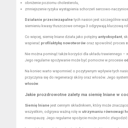
obniżenie poziomu cholesterolu,
zmniejszenie ryzyka wystąpienia schorzeń sercowo-naczynio
Działanie przeciwzapalne
tych nasion jest szczególnie wa
siemieniu kwasy tłuszczowe omega-3 odgrywają kluczową ro
Co więcej, siemię lniane działa jako potężny
antyoksydant
, s
wspierać
profilaktykę nowotworów
oraz spowolnić proces
s
Nie można pominąć także korzyści dla układu trawiennego –
Jego regularne spożywanie może być pomocne w procesie
o
Na koniec warto wspomnieć o pozytywnym wpływie tych nasi
przyczynia się do regeneracji skóry oraz włosów. Jego sys
włosów
.
Jakie prozdrowotne zalety ma siemię lniane w cod
Siemię lniane
jest cennym składnikiem, który może znacząco
wszystkim, odgrywa ważną rolę w
utrzymaniu równowagi h
menopauzę. Jego regularne spożycie może pomóc złagodzić o