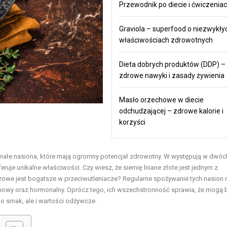
Przewodnik po diecie i ćwiczenia
Graviola – superfood o niezwykły
właściwościach zdrowotnych
Dieta dobrych produktów (DDP) –
zdrowe nawyki i zasady żywienia
Masło orzechowe w diecie
odchudzającej – zdrowe kalorie i
korzyści
małe nasiona, które mają ogromny potencjał zdrowotny. W występują w dwóc
ruje unikalne właściwości. Czy wiesz, że siemię lniane złote jest jednym z
owe jest bogatsze w przeciwutleniacze? Regularne spożywanie tych nasion
mowy oraz hormonalny. Oprócz tego, ich wszechstronność sprawia, że mogą 
o smak, ale i wartości odżywcze.