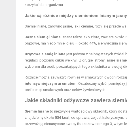
korzyści dla organizmu.
Jakie są różnice między siemieniem lnianym jas
Siemię lniane, zarówno jasne, jak i ciemne, różni się przede
Jasne siemię lniane
, znane także jako złote, zawiera około
brązowe, ma nieco mniej oleju – około 44%, ale wyróżnia 
Brązowe siemię lniane
jest jednym z najbogatszych źródeł
regulacji poziomu cukru we krwi. Z drugiej strony
jasne siemi
wyborem dla osób poszukujących tego składnika w swojej die
Różnice można zauważyć również w smaku tych dwóch rodzaj
intensywniejszym aromatem
. Ostateczny wybór pomiędzy 
preferencji smakowych oraz celów żywieniowych.
Jakie składniki odżywcze zawiera siemię
Siemię lniane
to niezwykle wartościowy składnik, który do
znajdziemy około
534 kcal
, co sprawia, że jest kalorycznym,
przeważają nienasycone kwasy tłuszczowe omega-3, w tym kw