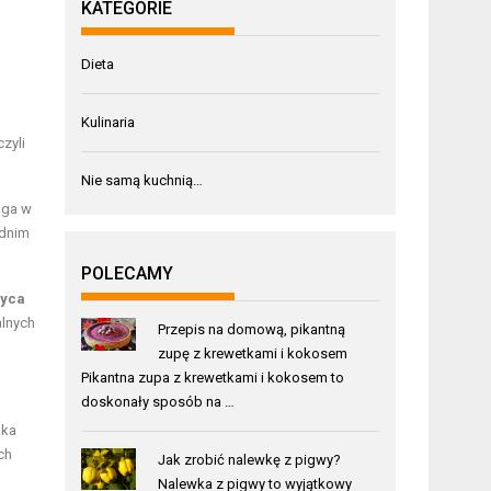
KATEGORIE
Dieta
Kulinaria
 czyli
Nie samą kuchnią…
aga w
ednim
POLECAMY
yca
alnych
Przepis na domową, pikantną
zupę z krewetkami i kokosem
Pikantna zupa z krewetkami i kokosem to
doskonały sposób na …
nka
ych
Jak zrobić nalewkę z pigwy?
Nalewka z pigwy to wyjątkowy