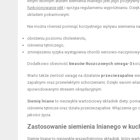
Innym istotnym atutem siemienia lnianego jest jego pozytywn
funkcjonowanie jelit
i sprzyja regularnemu wypróżnianiu. Dzi
układem pokarmowym.
Nie można również pominąć korzystnego wpływu siemienia n
obniżeniu poziomu cholesterolu,
ciśnienia tętniczego,
zmniejszeniu ryzyka wystąpienia chorób sercowo-naczyniowy
Dodatkowo obecność
kwasów tłuszczowych omega-3
korz
Warto także zwrócić uwagę na działanie
przeciwzapalne
sie
zapalnymi oraz przewlekłymi schorzeniami. Dzięki swoim w
spowodowanymi stresem oksydacyjnym.
Siemię lniane
to niezwykle wartościowy składnik diety: poma
ciśnienie tętnicze oraz działa przeciwzapalnie. Włączenie g
jakości życia.
Zastosowanie siemienia lnianego w kuc
Siemię lniane to niezwykle wszechstronny składnik, który wa