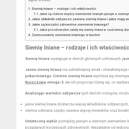
Siemię lniane – rodzaje i ich właściwości
Jakie są różnice między siemieniem lnianym jasnym a ciemny
Jakie składniki odżywcze zawiera siemię lniane i jakie mają w
Jakie są korzyści zdrowotne siemienia lnianego?
Jakie prozdrowotne zalety ma siemię lniane w codziennej die
Zastosowanie siemienia lnianego w kuchni
Siemię lniane – rodzaje i ich właściwośc
Siemię lniane
występuje w dwóch głównych odmianach:
jas
Jasne siemię lniane
ma subtelniejszy smak i charakteryzuje
pokarmowego
.
Ciemne siemię lniane
wyróżnia się intensy
tłuszczowe
omega-3
, ale ich proporcje różnią się, co wpły
Analizując wartości odżywcze
tych dwóch rodzajów, można 
jasne siemię lniane dostarcza więcej składników odżywczych, 
ciemna odmiana często zawiera więcej minerałów oraz bioak
Ostateczny wybór
pomiędzy jasnym a ciemnym siemieniem ln
pożądanych korzyściach zdrowotnych. Niezależnie od wyboru, 