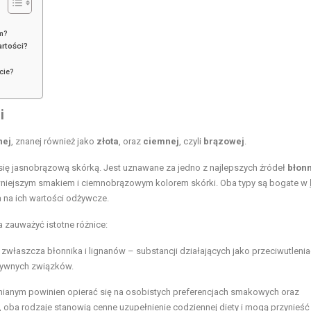
m?
artości?
cie?
i
nej
, znanej również jako
złota
, oraz
ciemnej
, czyli
brązowej
.
 się jasnobrązową skórką. Jest uznawane za jedno z najlepszych źródeł
błon
wniejszym smakiem i ciemnobrązowym kolorem skórki. Oba typy są bogate w
wa na ich wartości odżywcze.
zauważyć istotne różnice:
zwłaszcza błonnika i lignanów – substancji działających jako przeciwutlenia
tywnych związków.
ianym powinien opierać się na osobistych preferencjach smakowych oraz
oba rodzaje stanowią cenne uzupełnienie codziennej diety i mogą przynieść