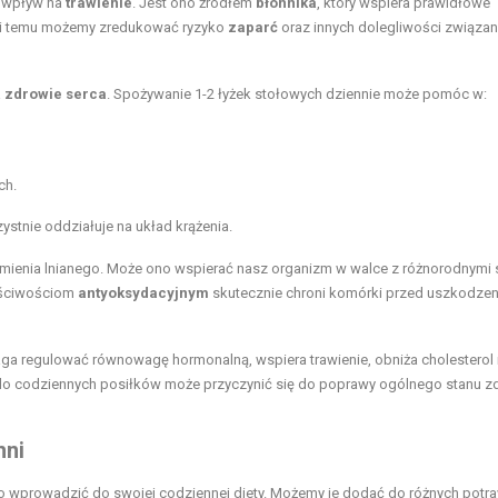
y wpływ na
trawienie
. Jest ono źródłem
błonnika
, który wspiera prawidłowe
ęki temu możemy zredukować ryzyko
zaparć
oraz innych dolegliwości związan
a
zdrowie serca
. Spożywanie 1-2 łyżek stołowych dziennie może pomóc w:
ch.
ystnie oddziałuje na układ krążenia.
mienia lnianego. Może ono wspierać nasz organizm w walce z różnorodnymi 
łaściwościom
antyoksydacyjnym
skutecznie chroni komórki przed uszkodzen
ga regulować równowagę hormonalną, wspiera trawienie, obniża cholesterol 
o do codziennych posiłków może przyczynić się do poprawy ogólnego stanu zd
hni
rto wprowadzić do swojej codziennej diety. Możemy je dodać do różnych potra