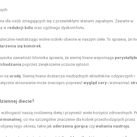
wych.
żne dla osób zmagających się z przewlekłymi stanami zapalnymi. Zawarte w
lę w
redukcji bólu
oraz ogólnego dyskomfortu.
kutecznie neutralizując wolne rodniki obecne w naszym ciele. To sprawia, że 
tarzenia się komórek
.
 wysoka zawartość błonnika sprawia, że siemię lniane wspomaga
perystaltykę
dchudzania
poprzez zwiększenie uczucia sytości.
on na
urodę
. Siemię lniane dostarcza niezbędnych składników odżywczych i
tematyczne stosowanie może znacząco poprawić
wygląd cery
i wzmacniać
str
ziennej diecie?
 wzbogacić naszą codzienną dietę i przynieść wiele korzyści zdrowotnych. P
ormonalnej
, co ma szczególne znaczenie dla kobiet przechodzących przez
bjawy tego okresu, takie jak
uderzenia gorąca
czy
wahania nastroju
.