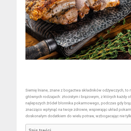
Siemię lniane, znane z bogactwa składników odżywczych, to 
głównych rodzajach: złocistym i brązowym, z których każdy ofe
najlepszych źródeł błonnika pokarmowego, podczas gdy brąz
znacząco wpłynąć na twoje zdrowie, wspierając układ pokar
doskonałym dodatkiem do wielu potraw, wzbogacając nie tylk
Spis treści