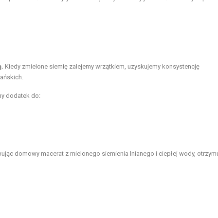
ą.
Kiedy zmielone siemię zalejemy wrzątkiem, uzyskujemy konsystencję
iańskich.
ny dodatek do:
ując domowy macerat z mielonego siemienia lnianego i ciepłej wody, otrzym