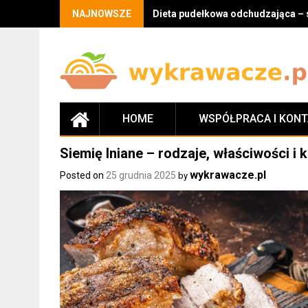
Skip
NAJNOWSZE
Dieta pudełkowa odchudzająca – 
to
content
HOME
WSPÓŁPRACA I KON
Siemię lniane – rodzaje, właściwości i
wykrawacze.pl
Posted on
25 grudnia 2025
by