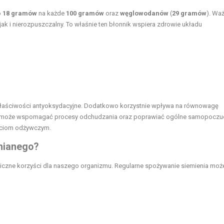
o
18 gramów
na każde
100 gramów
oraz
węglowodanów
(
29 gramów
). Wa
jak i nierozpuszczalny. To właśnie ten błonnik wspiera zdrowie układu
właściwości antyoksydacyjne. Dodatkowo korzystnie wpływa na równowagę
u może wspomagać procesy odchudzania oraz poprawiać ogólne samopoczu
ściom odżywczym.
lnianego
?
liczne korzyści dla naszego organizmu. Regularne spożywanie siemienia moż