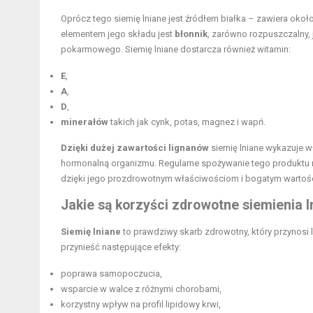
Oprócz tego siemię lniane jest źródłem białka – zawiera okoł
elementem jego składu jest
błonnik
, zarówno rozpuszczalny, 
pokarmowego. Siemię lniane dostarcza również witamin:
E
,
A
,
D
,
minerałów
takich jak cynk, potas, magnez i wapń.
Dzięki dużej zawartości lignanów
siemię lniane wykazuje 
hormonalną organizmu. Regularne spożywanie tego produkt
dzięki jego prozdrowotnym właściwościom i bogatym warto
Jakie są korzyści zdrowotne
siemienia 
Siemię lniane
to prawdziwy skarb zdrowotny, który przynosi 
przynieść następujące efekty:
poprawa samopoczucia,
wsparcie w walce z różnymi chorobami,
korzystny wpływ na profil lipidowy krwi,