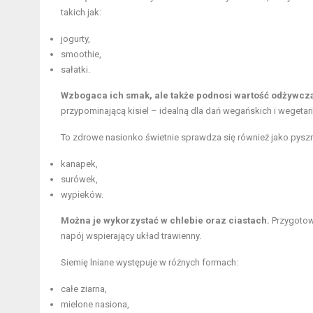
takich jak:
jogurty,
smoothie,
sałatki.
Wzbogaca ich smak, ale także podnosi wartość odżywcz
przypominającą kisiel – idealną dla dań wegańskich i wegetar
To zdrowe nasionko świetnie sprawdza się również jako pysz
kanapek,
surówek,
wypieków.
Można je wykorzystać w chlebie oraz ciastach.
Przygotow
napój wspierający układ trawienny.
Siemię lniane występuje w różnych formach:
całe ziarna,
mielone nasiona,