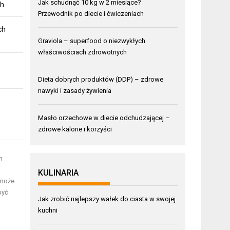
Jak schudnąć 10 kg w 2 miesiące?
ch
Przewodnik po diecie i ćwiczeniach
ch
Graviola – superfood o niezwykłych
właściwościach zdrowotnych
Dieta dobrych produktów (DDP) – zdrowe
nawyki i zasady żywienia
Masło orzechowe w diecie odchudzającej –
zdrowe kalorie i korzyści
h
KULINARIA
 może
być
Jak zrobić najlepszy wałek do ciasta w swojej
kuchni