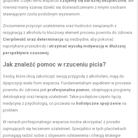
grupowe. Dzięki temu wsparciu
czujemy się bardziej bezpiecznie
, ale
również mamy szansę dzielić się doświadczeniami z innymi osobami
stawiającymi czoła podobnym wyzwaniom.
Zrozumienie przyczyn uzależnienia oraz trudności związanych z
rezygnacją z alkoholu to kluczowy element procesu powrotu do zdrowia.
Cierpliwość oraz determinacja
są niezbędne, aby pokonać
napotykane przeszkody i
utrzymać wysoką motywację w dłuższej
perspektywie czasowej.
Jak znaleźć pomoc w rzuceniu picia?
Osoby, które chcą zakończyć swoją przygodę z alkoholem, mają do
dyspozycji wiele form wsparcia. Fundamentalnym aspektem w procesie
powrotu do zdrowia jest
profesjonalna pomoc
, obejmująca programy
detoksykacji oraz terapię uzależnień. Takie podejście często łączy
medycynę z psychologią, co pozwala na
holistyczne spojrzenie
na
problem.
W ramach profesjonalnego wsparcia można skorzystać z poradni
zajmujących się leczeniem uzależnień. Specjaliści w tych placówkach
pomagają radzić sobie z objawami odstawienia i oferują strategie