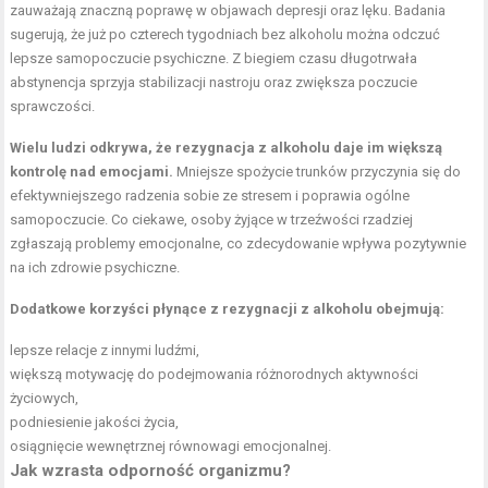
zauważają znaczną poprawę w objawach depresji oraz lęku. Badania
sugerują, że już po czterech tygodniach bez alkoholu można odczuć
lepsze samopoczucie psychiczne. Z biegiem czasu długotrwała
abstynencja sprzyja stabilizacji nastroju oraz zwiększa poczucie
sprawczości.
Wielu ludzi odkrywa, że rezygnacja z alkoholu daje im większą
kontrolę nad emocjami.
Mniejsze spożycie trunków przyczynia się do
efektywniejszego radzenia sobie ze stresem i poprawia ogólne
samopoczucie. Co ciekawe, osoby żyjące w trzeźwości rzadziej
zgłaszają problemy emocjonalne, co zdecydowanie wpływa pozytywnie
na ich zdrowie psychiczne.
Dodatkowe korzyści płynące z rezygnacji z alkoholu obejmują:
lepsze relacje z innymi ludźmi,
większą motywację do podejmowania różnorodnych aktywności
życiowych,
podniesienie jakości życia,
osiągnięcie wewnętrznej równowagi emocjonalnej.
Jak wzrasta
odporność organizmu
?