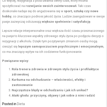
Co więcej, rezygnacja z picia uwalnia cenny czas, który można
spożytkować na
rozwijanie swoich zainteresowań
. Taki czas
doskonale nadaje się do angażowania się w
sport, sztukę czy nowe
hobby
, co znacząco podnosi jakość życia. Ludzie zaangażowani w swoje
pasje zazwyczaj odczuwają
większe spełnienie i satysfakcję
.
Lepsze relacje interpersonalne oraz większa ilość czasu przeznaczonego
na pasje to kluczowe aspekty zdrowego stylu życia po podjęciu decyzji o
rezygnacji z alkoholu. Dzięki tym pozytywnym zmianom osoby mogą
cieszyć się
lepszym samopoczuciem psychicznym i emocjonalnym
,
co ma znaczący wpływ na ich codzienne funkcjonowanie.
Powiązane wpisy:
Rola trenera zdrowia w zdrowym stylu życia i profilaktyce
zdrowotnej
Kurkuma na odchudzanie – właściwości, efekty i
zastosowanie
Najczęstsze błędy w odchudzaniu i jak ich unikać?
Ataki głodu: przyczyny, objawy i jak sobie z nimi radzić
Posted in
Dieta