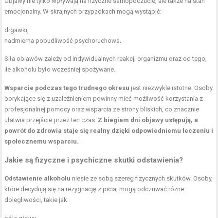
Objawy nie tylko wpływają na fizyczne samopoczucie, ale także na stan
emocjonalny. W skrajnych przypadkach mogą wystąpić:
drgawki,
nadmierna pobudliwość psychoruchowa.
Siła objawów zależy od indywidualnych reakcji organizmu oraz od tego,
ile alkoholu było wcześniej spożywane.
Wsparcie podczas tego trudnego okresu
jest niezwykle istotne. Osoby
borykające się z uzależnieniem powinny mieć możliwość korzystania z
profesjonalnej pomocy oraz wsparcia ze strony bliskich, co znacznie
ułatwia przejście przez ten czas.
Z biegiem dni objawy ustępują, a
powrót do zdrowia staje się realny dzięki odpowiedniemu leczeniu i
społecznemu wsparciu.
Jakie są fizyczne i psychiczne skutki odstawienia?
Odstawienie alkoholu
niesie ze sobą szereg fizycznych skutków. Osoby,
które decydują się na rezygnację z picia, mogą odczuwać różne
dolegliwości, takie jak: