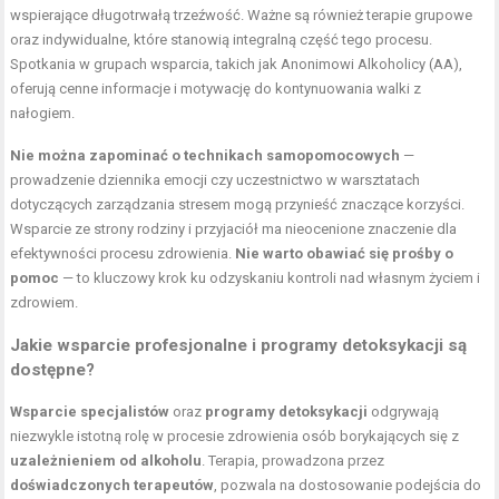
wspierające długotrwałą trzeźwość. Ważne są również terapie grupowe
oraz indywidualne, które stanowią integralną część tego procesu.
Spotkania w grupach wsparcia, takich jak Anonimowi Alkoholicy (AA),
oferują cenne informacje i motywację do kontynuowania walki z
nałogiem.
Nie można zapominać o technikach samopomocowych
—
prowadzenie dziennika emocji czy uczestnictwo w warsztatach
dotyczących zarządzania stresem mogą przynieść znaczące korzyści.
Wsparcie ze strony rodziny i przyjaciół ma nieocenione znaczenie dla
efektywności procesu zdrowienia.
Nie warto obawiać się prośby o
pomoc
— to kluczowy krok ku odzyskaniu kontroli nad własnym życiem i
zdrowiem.
Jakie wsparcie profesjonalne i programy detoksykacji są
dostępne?
Wsparcie specjalistów
oraz
programy detoksykacji
odgrywają
niezwykle istotną rolę w procesie zdrowienia osób borykających się z
uzależnieniem od alkoholu
. Terapia, prowadzona przez
doświadczonych terapeutów
, pozwala na dostosowanie podejścia do