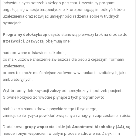
indywidualnych potrzeb każdego pacjenta. Uczestnicy programu
angażują się w sesje terapeutyczne, które pomagają im odkryć źródła
uzależnienia oraz rozwijać umiejętności radzenia sobie w trudnych
sytuacjach.
Programy detoksykacji
często stanowią pierwszy krok na drodze do
trzeźwości
. Zazwyczaj obejmują one:
nadzorowane odstawienie alkoholu,
co ma kluczowe znaczenie zwłaszcza dla osób z cięższymi formami
uzależnienia,
proces ten może mieć miejsce zarówno w warunkach szpitalnych, jak i
ambulatoryjnych.
Wybór formy detoksykacji zależy od specyficznych potrzeb pacjenta.
Główne korzyści zdrowotne płynące z tych programów to:
stabilizacja stanu zdrowia psychicznego i fizycznego,
zmniejszenie ryzyka powikłań związanych z nagłym zaprzestaniem picia.
Dodatkowo
grupy wsparcia
, takie jak
Anonimowi Alkoholicy (AA)
, są
nieocenionym wsparciem w całym procesie zdrowienia. Dzięki nim