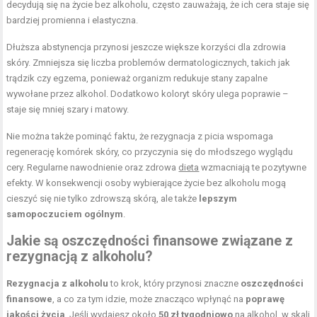
decydują się na życie bez alkoholu, często zauważają, że ich cera staje się
bardziej promienna i elastyczna.
Dłuższa abstynencja przynosi jeszcze większe korzyści dla zdrowia
skóry. Zmniejsza się liczba problemów dermatologicznych, takich jak
trądzik czy egzema, ponieważ organizm redukuje stany zapalne
wywołane przez alkohol. Dodatkowo koloryt skóry ulega poprawie –
staje się mniej szary i matowy.
Nie można także pominąć faktu, że rezygnacja z picia wspomaga
regenerację komórek skóry, co przyczynia się do młodszego wyglądu
cery. Regularne nawodnienie oraz zdrowa
dieta
wzmacniają te pozytywne
efekty. W konsekwencji osoby wybierające życie bez alkoholu mogą
cieszyć się nie tylko zdrowszą skórą, ale także
lepszym
samopoczuciem ogólnym
.
Jakie są oszczędności finansowe związane z
rezygnacją z alkoholu?
Rezygnacja z alkoholu
to krok, który przynosi znaczne
oszczędności
finansowe
, a co za tym idzie, może znacząco wpłynąć na
poprawę
jakości życia
. Jeśli wydajesz około
50 zł tygodniowo
na alkohol, w skali