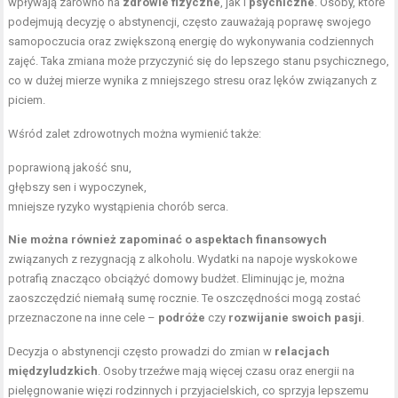
wpływają zarówno na
zdrowie fizyczne
, jak i
psychiczne
. Osoby, które
podejmują decyzję o abstynencji, często zauważają poprawę swojego
samopoczucia oraz zwiększoną energię do wykonywania codziennych
zajęć. Taka zmiana może przyczynić się do lepszego stanu psychicznego,
co w dużej mierze wynika z mniejszego stresu oraz lęków związanych z
piciem.
Wśród zalet zdrowotnych można wymienić także:
poprawioną jakość snu,
głębszy sen i wypoczynek,
mniejsze ryzyko wystąpienia chorób serca.
Nie można również zapominać o aspektach finansowych
związanych z rezygnacją z alkoholu. Wydatki na napoje wyskokowe
potrafią znacząco obciążyć domowy budżet. Eliminując je, można
zaoszczędzić niemałą sumę rocznie. Te oszczędności mogą zostać
przeznaczone na inne cele –
podróże
czy
rozwijanie swoich pasji
.
Decyzja o abstynencji często prowadzi do zmian w
relacjach
międzyludzkich
. Osoby trzeźwe mają więcej czasu oraz energii na
pielęgnowanie więzi rodzinnych i przyjacielskich, co sprzyja lepszemu