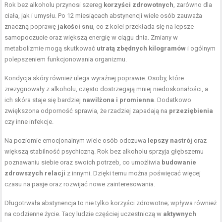
Rok bez alkoholu przynosi szereg
korzyści zdrowotnych
, zarówno dla
ciała, jak i umysłu. Po 12 miesiącach abstynencji wiele osób zauważa
znaczną poprawę
jakości snu
, co z kolei przekłada się na lepsze
samopoczucie oraz większą energię w ciągu dnia. Zmiany w
metabolizmie mogą skutkować
utratą zbędnych kilogramów
i ogólnym
polepszeniem funkcjonowania organizmu.
Kondycja skóry również ulega wyraźnej poprawie. Osoby, które
zrezygnowały z alkoholu, często dostrzegają mniej niedoskonałości, a
ich skóra staje się bardziej
nawilżona i promienna
. Dodatkowo
zwiększona odporność sprawia, że rzadziej zapadają na
przeziębienia
czy inne infekcje.
Na poziomie emocjonalnym wiele osób odczuwa
lepszy nastrój
oraz
większą stabilność psychiczną. Rok bez alkoholu sprzyja głębszemu
poznawaniu siebie oraz swoich potrzeb, co umożliwia
budowanie
zdrowszych relacji
z innymi. Dzięki temu można poświęcać więcej
czasu na pasje oraz rozwijać nowe zainteresowania.
Długotrwała abstynencja to nie tylko korzyści zdrowotne; wpływa również
na codzienne życie. Tacy ludzie częściej uczestniczą w
aktywnych