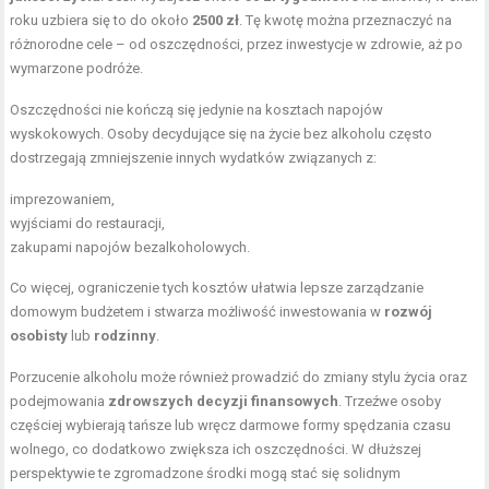
roku uzbiera się to do około
2500 zł
. Tę kwotę można przeznaczyć na
różnorodne cele – od oszczędności, przez inwestycje w zdrowie, aż po
wymarzone podróże.
Oszczędności nie kończą się jedynie na kosztach napojów
wyskokowych. Osoby decydujące się na życie bez alkoholu często
dostrzegają zmniejszenie innych wydatków związanych z:
imprezowaniem,
wyjściami do restauracji,
zakupami napojów bezalkoholowych.
Co więcej, ograniczenie tych kosztów ułatwia lepsze zarządzanie
domowym budżetem i stwarza możliwość inwestowania w
rozwój
osobisty
lub
rodzinny
.
Porzucenie alkoholu może również prowadzić do zmiany stylu życia oraz
podejmowania
zdrowszych decyzji finansowych
. Trzeźwe osoby
częściej wybierają tańsze lub wręcz darmowe formy spędzania czasu
wolnego, co dodatkowo zwiększa ich oszczędności. W dłuższej
perspektywie te zgromadzone środki mogą stać się solidnym