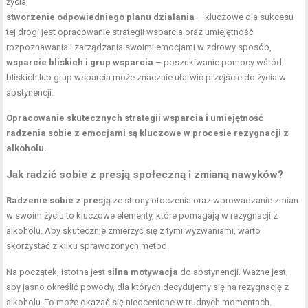
życia,
stworzenie odpowiedniego planu działania
– kluczowe dla sukcesu
tej drogi jest opracowanie strategii wsparcia oraz umiejętność
rozpoznawania i zarządzania swoimi emocjami w zdrowy sposób,
wsparcie bliskich i grup wsparcia
– poszukiwanie pomocy wśród
bliskich lub grup wsparcia może znacznie ułatwić przejście do życia w
abstynencji.
Opracowanie skutecznych strategii wsparcia i umiejętność
radzenia sobie z emocjami są kluczowe w procesie rezygnacji z
alkoholu.
Jak radzić sobie z presją społeczną i zmianą nawyków?
Radzenie sobie z presją
ze strony otoczenia oraz wprowadzanie zmian
w swoim życiu to kluczowe elementy, które pomagają w rezygnacji z
alkoholu. Aby skutecznie zmierzyć się z tymi wyzwaniami, warto
skorzystać z kilku sprawdzonych metod.
Na początek, istotna jest
silna motywacja
do abstynencji. Ważne jest,
aby jasno określić powody, dla których decydujemy się na rezygnację z
alkoholu. To może okazać się nieocenione w trudnych momentach.