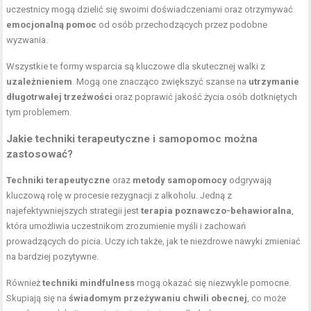
uczestnicy mogą dzielić się swoimi doświadczeniami oraz otrzymywać
emocjonalną pomoc
od osób przechodzących przez podobne
wyzwania.
Wszystkie te formy wsparcia są kluczowe dla skutecznej walki z
uzależnieniem
. Mogą one znacząco zwiększyć szanse na
utrzymanie
długotrwałej trzeźwości
oraz poprawić jakość życia osób dotkniętych
tym problemem.
Jakie techniki terapeutyczne i samopomoc można
zastosować?
Techniki terapeutyczne
oraz
metody samopomocy
odgrywają
kluczową rolę w procesie rezygnacji z alkoholu. Jedną z
najefektywniejszych strategii jest
terapia poznawczo-behawioralna
,
która umożliwia uczestnikom zrozumienie myśli i zachowań
prowadzących do picia. Uczy ich także, jak te niezdrowe nawyki zmieniać
na bardziej pozytywne.
Również
techniki mindfulness
mogą okazać się niezwykle pomocne.
Skupiają się na
świadomym przeżywaniu chwili obecnej
, co może