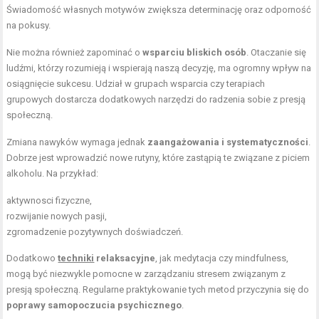
Świadomość własnych motywów zwiększa determinację oraz odporność
na pokusy.
Nie można również zapominać o
wsparciu bliskich osób
. Otaczanie się
ludźmi, którzy rozumieją i wspierają naszą decyzję, ma ogromny wpływ na
osiągnięcie sukcesu. Udział w grupach wsparcia czy terapiach
grupowych dostarcza dodatkowych narzędzi do radzenia sobie z presją
społeczną.
Zmiana nawyków wymaga jednak
zaangażowania i systematyczności
.
Dobrze jest wprowadzić nowe rutyny, które zastąpią te związane z piciem
alkoholu. Na przykład:
aktywnosci fizyczne,
rozwijanie nowych pasji,
zgromadzenie pozytywnych doświadczeń.
Dodatkowo
techniki
relaksacyjne
, jak medytacja czy mindfulness,
mogą być niezwykle pomocne w zarządzaniu stresem związanym z
presją społeczną. Regularne praktykowanie tych metod przyczynia się do
poprawy samopoczucia psychicznego
.