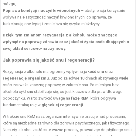
mózgu,
Poprawa kondycji naczyń krwionośnych
– abstynencja korzystnie
wpływa na elastyczność naczyń krwionośnych, co sprawia, że
funkcjonują one lepiej i zmniejsza się ryzyko miażdżycy.
Dzięki tym zmianom rezygnacja z alkoholu może znacząco
wpłynąć na poprawę zdrowia oraz jakości życia osób dbających o
swój układ sercowo-naczyniowy.
Jak poprawia się jakość snu i regeneracji?
Rezygnacja z alkoholu ma ogromny wpływ na
jakość snu
oraz
regenerację organizmu
. Już po zaledwie 10 dniach abstynencji wiele
osób zauważa znaczną poprawę w zakresie snu. Po miesiącu bez
alkoholu cykl snu stabilizuje się, co jest kluczowe dla prawidłowego
odpoczynku. Warto zwrócić uwagę na
fazę REM
, która odgrywa
fundamentalną rolę w
głębokiej regeneracji
.
W trakcie snu REM nasz organizm intensywnie pracuje nad procesami,
które są niezbędne zarówno dla zdrowia psychicznego, jak i fizycznego.
Niestety, alkohol zakłóca te ważne procesy, prowadząc do płytkiego snu i