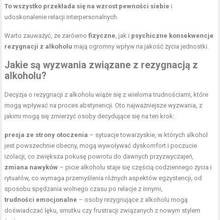
To wszystko przekłada się na wzrost pewności siebie
i
udoskonalenie relacji interpersonalnych.
Warto zauważyć, że zarówno
fizyczne
, jak i
psychiczne konsekwencje
rezygnacji z alkoholu
mają ogromny wpływ na jakość życia jednostki.
Jakie są wyzwania związane z rezygnacją z
alkoholu?
Decyzja o rezygnacji z alkoholu wiąże się z wieloma trudnościami, które
mogą wpływać na proces abstynencji. Oto najważniejsze wyzwania, z
jakimi mogą się zmierzyć osoby decydujące się na ten krok:
presja ze strony otoczenia
– sytuacje towarzyskie, w których alkohol
jest powszechnie obecny, mogą wywoływać dyskomfort i poczucie
izolacji, co zwiększa pokusę powrotu do dawnych przyzwyczajeń,
zmiana nawyków
– picie alkoholu staje się częścią codziennego życia i
rytuałów, co wymaga przemyślenia różnych aspektów egzystencji, od
sposobu spędzania wolnego czasu po relacje z innymi,
trudności emocjonalne
– osoby rezygnujące z alkoholu mogą
doświadczać lęku, smutku czy frustracji związanych z nowym stylem