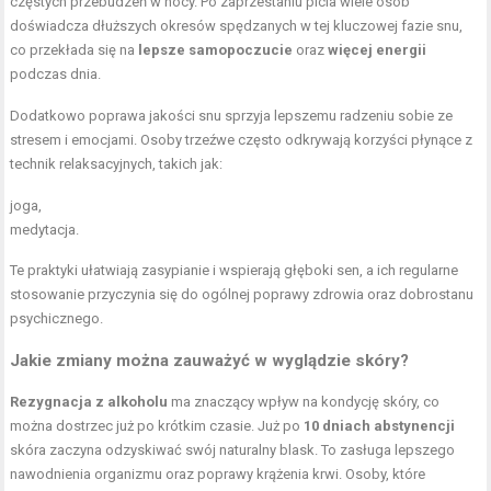
częstych przebudzeń w nocy. Po zaprzestaniu picia wiele osób
doświadcza dłuższych okresów spędzanych w tej kluczowej fazie snu,
co przekłada się na
lepsze samopoczucie
oraz
więcej energii
podczas dnia.
Dodatkowo poprawa jakości snu sprzyja lepszemu radzeniu sobie ze
stresem i emocjami. Osoby trzeźwe często odkrywają korzyści płynące z
technik relaksacyjnych, takich jak:
joga,
medytacja.
Te praktyki ułatwiają zasypianie i wspierają głęboki sen, a ich regularne
stosowanie przyczynia się do ogólnej poprawy zdrowia oraz dobrostanu
psychicznego.
Jakie zmiany można zauważyć w wyglądzie skóry?
Rezygnacja z alkoholu
ma znaczący wpływ na kondycję skóry, co
można dostrzec już po krótkim czasie. Już po
10 dniach abstynencji
skóra zaczyna odzyskiwać swój naturalny blask. To zasługa lepszego
nawodnienia organizmu oraz poprawy krążenia krwi. Osoby, które