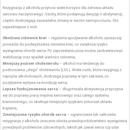
Rezygnacja z alkoholu przynosi wiele korzyści dla zdrowia układu
sercowo-naczyniowego. Osoby, które podejmują decyzję o abstynencji,
często dostrzegają zauważalne zmiany w swoim samopoczuciu. Oto
najważniejsze z nich:
Obniżone ciśnienie krwi
– regularne spożywanie alkoholu zazwyczaj
prowadzi do podwyższenia ciśnienia krwi, co zwiększa ryzyko
wystąpienia chorób serca. Po zaprzestaniu picia można zaobserwować
stabilizację oraz spadek wartości ciśnienia,
Mniejszy poziom cholesterolu
– alkohol ma tendencję do
podnoszenia „złego” cholesterolu (LDL). Wiele osób, które rezygnują z
napojów alkoholowych, dostrzega poprawę w tym zakresie, co
pozytywnie wpływa na kondycję serca,
Lepsze funkcjonowanie serca
– długotrwała abstynencja przyczynia
się do poprawy pracy mięśnia sercowego oraz całego systemu
krwionośnego, co skutkuje mniejszym ryzykiem schorzeń układu
krążenia,
Zmniejszone ryzyko chorób serca
– ograniczenie lub całkowita
rezygnacja z alkoholu znacznie obniża prawdopodobieństwo wystąpienia
poważnych problemów zdrowotnych, takich jak zawał serca czy udar