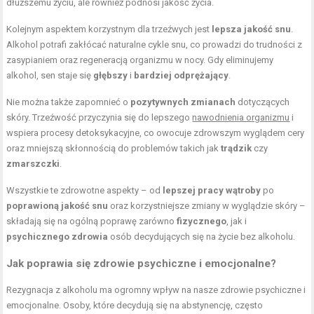
dłuższemu życiu, ale również podnosi jakość życia.
Kolejnym aspektem korzystnym dla trzeźwych jest
lepsza jakość snu
.
Alkohol potrafi zakłócać naturalne cykle snu, co prowadzi do trudności z
zasypianiem oraz regeneracją organizmu w nocy. Gdy eliminujemy
alkohol, sen staje się
głębszy
i
bardziej odprężający
.
Nie można także zapomnieć o
pozytywnych zmianach
dotyczących
skóry. Trzeźwość przyczynia się do lepszego
nawodnienia organizmu
i
wspiera procesy detoksykacyjne, co owocuje zdrowszym wyglądem cery
oraz mniejszą skłonnością do problemów takich jak
trądzik
czy
zmarszczki
.
Wszystkie te zdrowotne aspekty – od
lepszej pracy wątroby
po
poprawioną jakość snu
oraz korzystniejsze zmiany w wyglądzie skóry –
składają się na ogólną poprawę zarówno
fizycznego
, jak i
psychicznego zdrowia
osób decydujących się na życie bez alkoholu.
Jak poprawia się zdrowie psychiczne i emocjonalne?
Rezygnacja z alkoholu ma ogromny wpływ na nasze zdrowie psychiczne i
emocjonalne. Osoby, które decydują się na abstynencję, często