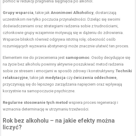
pomóc w redukcji pragnienia sięgnięcia po alkohol.
Grupy wsparcia
, takie jak
Anonimowi Alkoholicy
, dostarczają
uczestnikom nie tylko poczucia przynależności. Dzieląc się swoimi
doświadczeniami oraz strategiami radzenia sobie z trudnościami,
członkowie grupy wzajemnie motywują się w dążeniu do zdrowienia.
Wsparcie bliskich również odgrywa istotną rolę; obecność osób
rozumiejących wyzwania abstynencji może znacznie ułatwić ten proces.
Elementem nie do przecenienia jest
samopomoc
. Osoby decydujące się
na życie bez alkoholu powinny aktywnie poszukiwać metod radzenia
sobie ze stresem i emocjami w sposób zdrowy i konstruktywny.
Techniki
relaksacyjne
, takie jak
medytacja
czy
ćwiczenia oddechowe
,
przyczyniają się do lepszego zarządzania napięciem oraz wpływają
korzystnie na samopoczucie psychiczne.
Regularne stosowanie tych metod
wspiera proces regeneracji i
wzmacnia determinację w utrzymaniu trzeźwości.
Rok bez alkoholu – na jakie efekty można
liczyć?