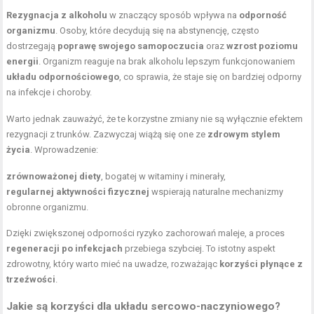
Rezygnacja z alkoholu
w znaczący sposób wpływa na
odporność
organizmu
. Osoby, które decydują się na abstynencję, często
dostrzegają
poprawę swojego samopoczucia
oraz
wzrost poziomu
energii
. Organizm reaguje na brak alkoholu lepszym funkcjonowaniem
układu odpornościowego
, co sprawia, że staje się on bardziej odporny
na infekcje i choroby.
Warto jednak zauważyć, że te korzystne zmiany nie są wyłącznie efektem
rezygnacji z trunków. Zazwyczaj wiążą się one ze
zdrowym stylem
życia
. Wprowadzenie:
zrównoważonej diety
, bogatej w
witaminy i minerały
,
regularnej aktywności fizycznej
wspierają naturalne mechanizmy
obronne organizmu.
Dzięki zwiększonej odporności ryzyko zachorowań maleje, a proces
regeneracji po infekcjach
przebiega szybciej. To istotny aspekt
zdrowotny, który warto mieć na uwadze, rozważając
korzyści płynące z
trzeźwości
.
Jakie są korzyści dla układu sercowo-naczyniowego?