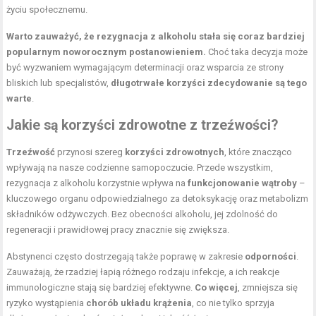
życiu społecznemu.
Warto zauważyć, że rezygnacja z alkoholu stała się coraz bardziej
popularnym noworocznym postanowieniem.
Choć taka decyzja może
być wyzwaniem wymagającym determinacji oraz wsparcia ze strony
bliskich lub specjalistów,
długotrwałe korzyści zdecydowanie są tego
warte
.
Jakie są korzyści zdrowotne z trzeźwości?
Trzeźwość
przynosi szereg
korzyści zdrowotnych
, które znacząco
wpływają na nasze codzienne samopoczucie. Przede wszystkim,
rezygnacja z alkoholu korzystnie wpływa na
funkcjonowanie wątroby
–
kluczowego organu odpowiedzialnego za detoksykację oraz metabolizm
składników odżywczych. Bez obecności alkoholu, jej zdolność do
regeneracji i prawidłowej pracy znacznie się zwiększa.
Abstynenci często dostrzegają także poprawę w zakresie
odporności
.
Zauważają, że rzadziej łapią różnego rodzaju infekcje, a ich reakcje
immunologiczne stają się bardziej efektywne.
Co więcej
, zmniejsza się
ryzyko wystąpienia
chorób układu krążenia
, co nie tylko sprzyja