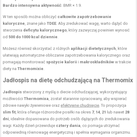
Bardzo intensywna aktywność:
BMR × 1.9.
W ten sposób można obliczyć
całkowite zapotrzebowanie
kaloryczne
, znane jako
TDEE
. Aby zredukować wagę, warto dążyć do
stworzenia
deficytu kalorycznego
, który zazwyczaj powinien wynosić
od
500 do 1000 kcal dziennie
.
Możesz również skorzystać z różnych
aplikacji dietetycznych
, które
ułatwiają automatyczne obliczanie zapotrzebowania kalorycznego oraz
pomagają monitorować
spożycie kalorii
i
makroskładników
w trakcie
diety na
Thermomixie
.
Jadłospis na dietę odchudzającą na Thermomix
Jadłospis
stworzony z myślą o diecie odchudzającej, wykorzystujący
możliwości
Thermomixa
, został starannie opracowany, aby wspierać
zdrowe nawyki żywieniowe oraz
efektywne chudnięcie
. To propozycja
slim fit
, która oferuje różnorodne posiłki na okres
7
,
14
,
21
lub nawet
28
dni
, idealnie dopasowana do potrzeb osób dążących do zredukowania
wagi. Każdy dzień przewiduje
cztery dania
, co pomaga utrzymać
odpowiednią równowagę energetyczną i spełnia wymagania organizmu.