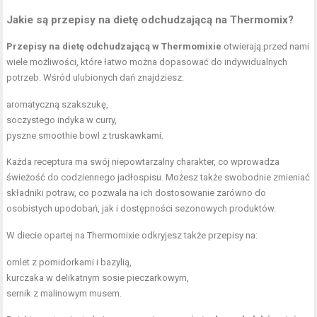
Jakie są
przepisy na dietę
odchudzającą na Thermomix?
Przepisy na dietę odchudzającą w Thermomixie
otwierają przed nami
wiele możliwości, które łatwo można dopasować do indywidualnych
potrzeb. Wśród ulubionych dań znajdziesz:
aromatyczną szakszukę,
soczystego indyka w curry,
pyszne smoothie bowl z truskawkami.
Każda receptura ma swój niepowtarzalny charakter, co wprowadza
świeżość do codziennego jadłospisu. Możesz także swobodnie zmieniać
składniki potraw, co pozwala na ich dostosowanie zarówno do
osobistych upodobań, jak i dostępności sezonowych produktów.
W diecie opartej na Thermomixie odkryjesz także przepisy na:
omlet z pomidorkami i bazylią,
kurczaka w delikatnym sosie pieczarkowym,
sernik z malinowym musem.