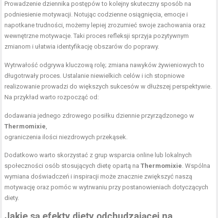
Prowadzenie dziennika postępów to kolejny skuteczny sposób na
podniesienie motywacji. Notując codzienne osiągnięcia, emocje i
napotkane trudności, możemy lepiej zrozumieć swoje zachowania oraz
wewnętrzne motywacje. Taki proces refleksji sprzyja pozytywnym
zmianom i ułatwia identyfikację obszarów do poprawy.
Wytrwałość odgrywa kluczową rolę; zmiana nawyków żywieniowych to
długotrwały proces. Ustalanie niewielkich celów i ich stopniowe
realizowanie prowadzi do większych sukcesów w dłuższej perspektywie.
Na przykład warto rozpocząć od:
dodawania jednego zdrowego posiłku dziennie przyrządzonego w
Thermomixie
,
ograniczenia ilości niezdrowych przekąsek.
Dodatkowo warto skorzystać z grup wsparcia online lub lokalnych
społeczności osób stosujących dietę opartą na
Thermomixie
. Wspólna
wymiana doświadczeń i inspiracji może znacznie zwiększyć naszą
motywację oraz pomóc w wytrwaniu przy postanowieniach dotyczących
diety.
Jakie są efekty diety odchudzającej na