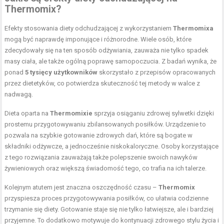
Thermomix?
Efekty stosowania diety odchudzającej z wykorzystaniem
Thermomixa
mogą być naprawdę imponujące i różnorodne. Wiele osób, które
zdecydowały się na ten sposób odżywiania, zauważa nie tylko spadek
masy ciała, ale także ogólną poprawę samopoczucia. Z badań wynika, że
ponad
5 tysięcy użytkowników
skorzystało z przepisów opracowanych
przez dietetyków, co potwierdza skuteczność tej metody w walce z
nadwagą.
Dieta oparta na
Thermomixie
sprzyja osiąganiu zdrowej sylwetki dzięki
prostemu przygotowywaniu zbilansowanych posiłków. Urządzenie to
pozwala na szybkie gotowanie zdrowych dań, które są bogate w
składniki odżywcze, a jednocześnie niskokaloryczne. Osoby korzystające
z tego rozwiązania zauważają także polepszenie swoich nawyków
żywieniowych oraz większą świadomość tego, co trafia na ich talerze.
Kolejnym atutem jest znaczna oszczędność czasu –
Thermomix
przyspiesza proces przygotowywania posiłków, co ułatwia codzienne
trzymanie się diety. Gotowanie staje się nie tylko łatwiejsze, ale i bardziej
przyjemne. To dodatkowo motywuje do kontynuacji zdrowego stylu życia i