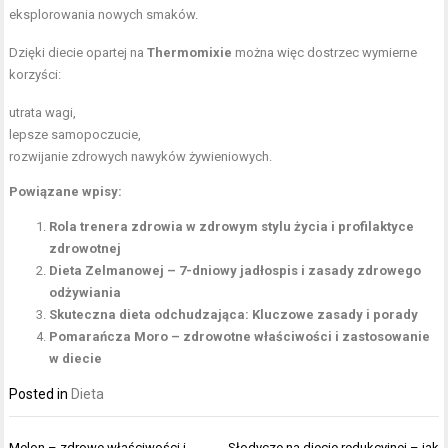
eksplorowania nowych smaków.
Dzięki diecie opartej na
Thermomixie
można więc dostrzec wymierne
korzyści:
utrata wagi,
lepsze samopoczucie,
rozwijanie zdrowych nawyków żywieniowych.
Powiązane wpisy:
Rola trenera zdrowia w zdrowym stylu życia i profilaktyce
zdrowotnej
Dieta Zelmanowej – 7-dniowy jadłospis i zasady zdrowego
odżywiania
Skuteczna dieta odchudzająca: Kluczowe zasady i porady
Pomarańcza Moro – zdrowotne właściwości i zastosowanie
w diecie
Posted in
Dieta
Nawigacja
Melon – zdrowe właściwości i
Słodycze na diecie redukcyjnej – jak