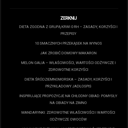
ZERKNIJ
DIETA ZGODNA Z GRUPĄ KRWI 0 RH – ZASADY, KORZYŚCI I
PRZEPISY
10 SMACZNYCH PRZEKĄSEK NA WYNOS
JAK ZROBIĆ DOMOWY MAKARON
MELON GALIA – WŁAŚCIWOŚCI, WARTOŚCI ODŻYWCZE I
ZDROWOTNE KORZYŚCI
DIETA ŚRÓDZIEMNOMORSKA – ZASADY, KORZYŚCI I
PRZYKŁADOWY JADŁOSPIS
INSPIRUJĄCE PROPOZYCJE NA CHŁODNY OBIAD: POMYSŁY
NA OBIADY NA ZIMNO
MANDARYNKI: ZDROWOTNE WŁAŚCIWOŚCI I WARTOŚCI
ODŻYWCZE OWOCÓW