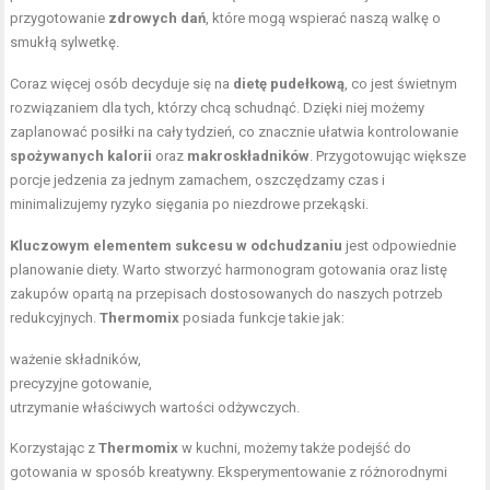
przygotowanie
zdrowych dań
, które mogą wspierać naszą walkę o
smukłą sylwetkę.
Coraz więcej osób decyduje się na
dietę pudełkową
, co jest świetnym
rozwiązaniem dla tych, którzy chcą schudnąć. Dzięki niej możemy
zaplanować posiłki na cały tydzień, co znacznie ułatwia kontrolowanie
spożywanych kalorii
oraz
makroskładników
. Przygotowując większe
porcje jedzenia za jednym zamachem, oszczędzamy czas i
minimalizujemy ryzyko sięgania po niezdrowe przekąski.
Kluczowym elementem sukcesu w odchudzaniu
jest odpowiednie
planowanie diety. Warto stworzyć harmonogram gotowania oraz listę
zakupów opartą na przepisach dostosowanych do naszych potrzeb
redukcyjnych.
Thermomix
posiada funkcje takie jak:
ważenie składników,
precyzyjne gotowanie,
utrzymanie właściwych wartości odżywczych.
Korzystając z
Thermomix
w kuchni, możemy także podejść do
gotowania w sposób kreatywny. Eksperymentowanie z różnorodnymi