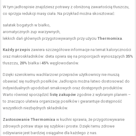
W tym jadłospisie znajdziesz potrawy z obniżoną zawartością tłuszczu,
co sprzyja redukcji masy ciała. Na przykład można skosztować:
sałatek bogatych w białko,
aromatycznych zup warzywnych,
lekkich dań głównych przygotowywanych przy użyciu
Thermomixa
.
Każdy przepis
zawiera szczegółowe informacje na temat kaloryczności
oraz makroskładników: dieta opiera się na proporcjach wynoszących
35%
tłuszczu,
20%
białka i
45%
węglowodanów.
Dzięki szerokiemu wachlarzowi przepisów użytkownicy nie muszą
obawiać się nudnych posiłków. Jadłospis można łatwo dostosować do
indywidualnych upodobań smakowych oraz dostępnych produktów.
Warto również sporządzić
listę zakupów
zgodnie z wybranym planem –
to znacząco ułatwia organizację posiłków i gwarantuje dostępność
wszystkich niezbędnych składników.
Zastosowanie Thermomixa
w kuchni sprawia, że przygotowywanie
zdrowych potraw staje się szybkie i proste. Dzięki temu zdrowe
odżywianie jest bardziej osiągalne dla każdego z nas.