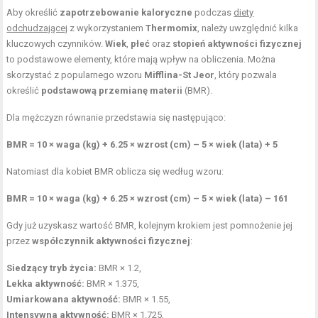
Aby określić
zapotrzebowanie kaloryczne
podczas
diety
odchudzającej
z wykorzystaniem
Thermomix
, należy uwzględnić kilka
kluczowych czynników.
Wiek
,
płeć
oraz
stopień aktywności fizycznej
to podstawowe elementy, które mają wpływ na obliczenia. Można
skorzystać z popularnego wzoru
Mifflina-St Jeor
, który pozwala
określić
podstawową przemianę materii
(BMR).
Dla mężczyzn równanie przedstawia się następująco:
BMR = 10 × waga (kg) + 6.25 × wzrost (cm) – 5 × wiek (lata) + 5
Natomiast dla kobiet BMR oblicza się według wzoru:
BMR = 10 × waga (kg) + 6.25 × wzrost (cm) – 5 × wiek (lata) – 161
Gdy już uzyskasz wartość BMR, kolejnym krokiem jest pomnożenie jej
przez
współczynnik aktywności fizycznej
:
Siedzący tryb życia:
BMR × 1.2,
Lekka aktywność:
BMR × 1.375,
Umiarkowana aktywność:
BMR × 1.55,
Intensywna aktywność:
BMR × 1.725,