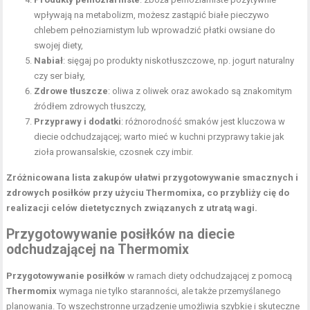
wpływają na metabolizm, możesz zastąpić białe pieczywo
chlebem pełnoziarnistym lub wprowadzić płatki owsiane do
swojej diety,
Nabiał
: sięgaj po produkty niskotłuszczowe, np. jogurt naturalny
czy ser biały,
Zdrowe tłuszcze
: oliwa z oliwek oraz awokado są znakomitym
źródłem zdrowych tłuszczy,
Przyprawy i dodatki
: różnorodność smaków jest kluczowa w
diecie odchudzającej; warto mieć w kuchni przyprawy takie jak
zioła prowansalskie, czosnek czy imbir.
Zróżnicowana lista zakupów ułatwi przygotowywanie smacznych i
zdrowych posiłków przy użyciu Thermomixa, co przybliży cię do
realizacji celów dietetycznych związanych z utratą wagi.
Przygotowywanie posiłków na diecie
odchudzającej na Thermomix
Przygotowywanie posiłków
w ramach diety odchudzającej z pomocą
Thermomix
wymaga nie tylko staranności, ale także przemyślanego
planowania. To wszechstronne urządzenie umożliwia szybkie i skuteczne