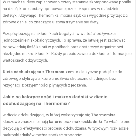
W ramach tej diety zaplanowano cztery starannie skomponowane posiłki
na dzień, które zostały opracowane przez ekspertów w dziedzinie
dietetyki. Używając Thermomixa, można szybko i wygodnie przyrządzić
zdrowe dania, co znacząco ułatwia trzymanie się diety.
Przepisy bazują na składnikach bogatych w wartości odżywcze i
jednocześnie niskokalorycznych. To sprawia, że łatwiej jest zachować
odpowiednią ilość kalorii w posiłkach oraz dostarczyć organizmowi
niezbędne makroskładniki. Każdy przepis zawiera dokładne informacje o
wartościach odżywczych.
Dieta odchudzająca z Thermomixem
to elastyczne podejście do
zdrowego stylu życia, które umożliwia skuteczne chudnięcie bez
rezygnacji z przyjemności płynących z jedzenia.
Jakie są kaloryczność i makroskładniki w diecie
odchudzającej na Thermomix?
w diecie odchudzającej, w której wykorzystuje się
Thermomixa
,
kluczowe znaczenie mają
kalorie
oraz
makroskładniki
. To właśnie one
decydują o efektywności procesu odchudzania. W typowym rozkładzie
makroskładników można spotkać proporcje: