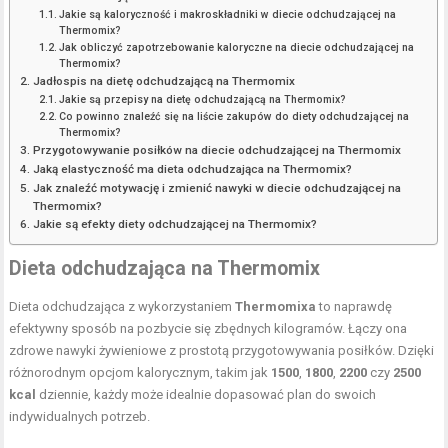
Jakie są kaloryczność i makroskładniki w diecie odchudzającej na
Thermomix?
Jak obliczyć zapotrzebowanie kaloryczne na diecie odchudzającej na
Thermomix?
Jadłospis na dietę odchudzającą na Thermomix
Jakie są przepisy na dietę odchudzającą na Thermomix?
Co powinno znaleźć się na liście zakupów do diety odchudzającej na
Thermomix?
Przygotowywanie posiłków na diecie odchudzającej na Thermomix
Jaką elastyczność ma dieta odchudzająca na Thermomix?
Jak znaleźć motywację i zmienić nawyki w diecie odchudzającej na
Thermomix?
Jakie są efekty diety odchudzającej na Thermomix?
Dieta odchudzająca na Thermomix
Dieta odchudzająca z wykorzystaniem
Thermomixa
to naprawdę
efektywny sposób na pozbycie się zbędnych kilogramów. Łączy ona
zdrowe nawyki żywieniowe z prostotą przygotowywania posiłków. Dzięki
różnorodnym opcjom kalorycznym, takim jak
1500
,
1800
,
2200
czy
2500
kcal
dziennie, każdy może idealnie dopasować plan do swoich
indywidualnych potrzeb.