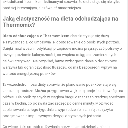
składnikami i technikami kulinarnymi sprawia, że dieta staje się nie tylko
bardziej interesująca, ale również smaczniejsza.
Jaką elastyczność ma dieta odchudzająca na
Thermomix?
Dieta odchudzająca z Thermomixem
charakteryzuje się dużą
elastycznością, co umożliwia jej dostosowanie do osobistych potrzeb.
Dzięki możliwości modyfikacji przepisów można przyrządzać potrawy o
różnym poziomie kaloryczności, co wspiera osiąganie zamierzonych
celów utraty wagi. Na przykład, łatwo wzbogacić dania o dodatkowe
warzywa lub ograniczyć ilość tłuszczu, co ma bezpośredni wpływ na
wartość energetyczną posiłków.
Ta wszechstronność diety sprawia, że planowanie posiłków staje się
znacznie prostsze. Można przygotować większe porcje i zachować je na
później. Dla osób żyjących w ciągłym biegu oznacza to rzadziej spędzany
czas w kuchni, co pozwala zaoszczędzić cenne minuty. Możliwość
zaplanowania całego tygodnia z wyprzedzeniem zmniejsza ryzyko
podejmowania impulsywnych decyzji dotyczących jedzenia.
Co więcej, taki sposób odżywiania sprzyja samodzielnej zmianie