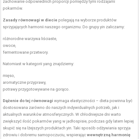
zachowanie odpowiednich proporcji pomiędzy tymi rodzajami
pokarmów.
Zasady równowagi w diecie
polegają na wyborze produktów
sprzyjających harmonii naszego organizmu. Do grupy yin zaliczamy:
różnorodne warzywa liściaste,
owoce,
fermentowane przetwory.
Natomiast w kategorii yang znajdziemy:
mięso,
aromatyczne przyprawy,
potrawy przygotowywane na gorąco.
Dążenie do tej równowagi
wymaga elastyczności – dieta powinna być
dostosowana zarówno do naszych indywidualnych potrzeb, jak i
aktualnych warunków atmosferycznych. W chłodniejsze dni warto
zwiększyć ilość pokarmów yang w jadłospisie, podczas gdy latem lepiej
skupić się na lżejszych produktach yin. Taki sposób odżywiania sprzyja
zdrowiu i dobremu samopoczuciu, wspierając
wewnętrzną harmonię