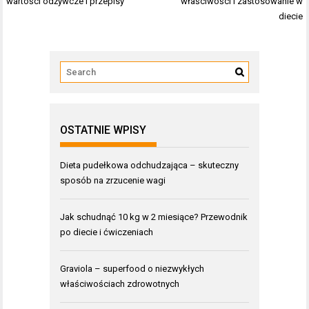
wpisu
wartości odżywcze i przepisy
właściwości i zastosowanie w
diecie
OSTATNIE WPISY
Dieta pudełkowa odchudzająca – skuteczny
sposób na zrzucenie wagi
Jak schudnąć 10 kg w 2 miesiące? Przewodnik
po diecie i ćwiczeniach
Graviola – superfood o niezwykłych
właściwościach zdrowotnych