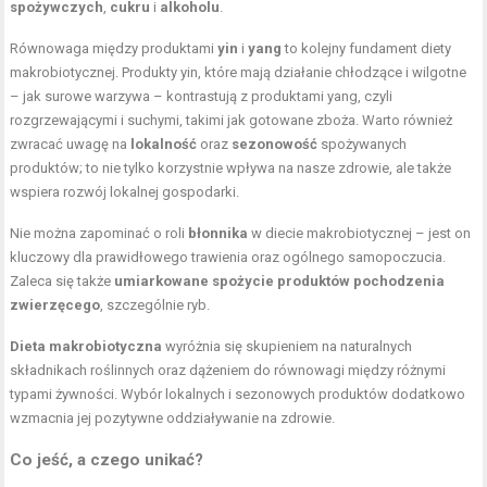
spożywczych
,
cukru
i
alkoholu
.
Równowaga między produktami
yin
i
yang
to kolejny fundament diety
makrobiotycznej. Produkty yin, które mają działanie chłodzące i wilgotne
– jak surowe warzywa – kontrastują z produktami yang, czyli
rozgrzewającymi i suchymi, takimi jak gotowane zboża. Warto również
zwracać uwagę na
lokalność
oraz
sezonowość
spożywanych
produktów; to nie tylko korzystnie wpływa na nasze zdrowie, ale także
wspiera rozwój lokalnej gospodarki.
Nie można zapominać o roli
błonnika
w diecie makrobiotycznej – jest on
kluczowy dla prawidłowego trawienia oraz ogólnego samopoczucia.
Zaleca się także
umiarkowane spożycie produktów pochodzenia
zwierzęcego
, szczególnie ryb.
Dieta makrobiotyczna
wyróżnia się skupieniem na naturalnych
składnikach roślinnych oraz dążeniem do równowagi między różnymi
typami żywności. Wybór lokalnych i sezonowych produktów dodatkowo
wzmacnia jej pozytywne oddziaływanie na zdrowie.
Co jeść, a czego unikać?