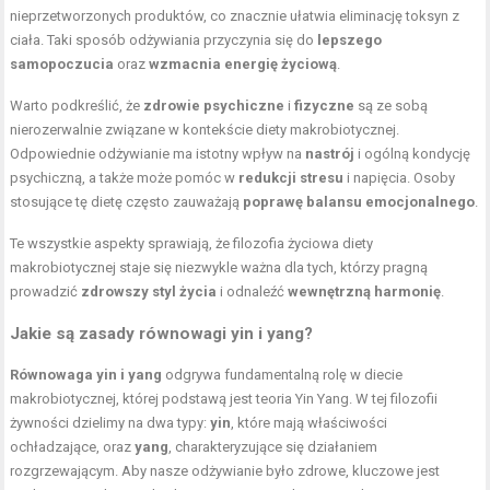
nieprzetworzonych produktów, co znacznie ułatwia eliminację toksyn z
ciała. Taki sposób odżywiania przyczynia się do
lepszego
samopoczucia
oraz
wzmacnia energię życiową
.
Warto podkreślić, że
zdrowie psychiczne
i
fizyczne
są ze sobą
nierozerwalnie związane w kontekście diety makrobiotycznej.
Odpowiednie odżywianie ma istotny wpływ na
nastrój
i ogólną kondycję
psychiczną, a także może pomóc w
redukcji stresu
i napięcia. Osoby
stosujące tę dietę często zauważają
poprawę balansu emocjonalnego
.
Te wszystkie aspekty sprawiają, że filozofia życiowa diety
makrobiotycznej staje się niezwykle ważna dla tych, którzy pragną
prowadzić
zdrowszy styl życia
i odnaleźć
wewnętrzną harmonię
.
Jakie są zasady równowagi yin i yang?
Równowaga yin i yang
odgrywa fundamentalną rolę w diecie
makrobiotycznej, której podstawą jest teoria Yin Yang. W tej filozofii
żywności dzielimy na dwa typy:
yin
, które mają właściwości
ochładzające, oraz
yang
, charakteryzujące się działaniem
rozgrzewającym. Aby nasze odżywianie było zdrowe, kluczowe jest