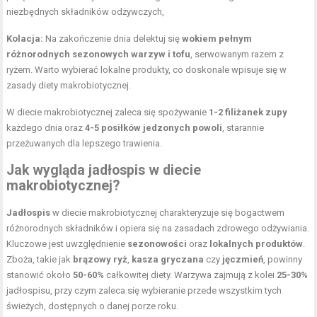
niezbędnych składników odżywczych,
Kolacja:
Na zakończenie dnia delektuj się
wokiem pełnym
różnorodnych sezonowych warzyw i tofu
, serwowanym razem z
ryżem. Warto wybierać lokalne produkty, co doskonale wpisuje się w
zasady diety makrobiotycznej.
W diecie makrobiotycznej zaleca się spożywanie
1-2 filiżanek zupy
każdego dnia oraz
4-5 posiłków jedzonych powoli
, starannie
przeżuwanych dla lepszego trawienia.
Jak wygląda jadłospis w diecie
makrobiotycznej?
Jadłospis
w diecie makrobiotycznej charakteryzuje się bogactwem
różnorodnych składników i opiera się na zasadach zdrowego odżywiania.
Kluczowe jest uwzględnienie
sezonowości
oraz
lokalnych produktów
.
Zboża, takie jak
brązowy ryż
,
kasza gryczana
czy
jęczmień
, powinny
stanowić około
50-60%
całkowitej diety. Warzywa zajmują z kolei
25-30%
jadłospisu, przy czym zaleca się wybieranie przede wszystkim tych
świeżych, dostępnych o danej porze roku.