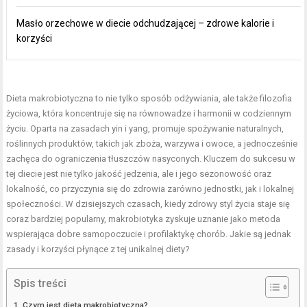
Masło orzechowe w diecie odchudzającej – zdrowe kalorie i
korzyści
Dieta makrobiotyczna to nie tylko sposób odżywiania, ale także filozofia
życiowa, która koncentruje się na równowadze i harmonii w codziennym
życiu. Oparta na zasadach yin i yang, promuje spożywanie naturalnych,
roślinnych produktów, takich jak zboża, warzywa i owoce, a jednocześnie
zachęca do ograniczenia tłuszczów nasyconych. Kluczem do sukcesu w
tej diecie jest nie tylko jakość jedzenia, ale i jego sezonowość oraz
lokalność, co przyczynia się do zdrowia zarówno jednostki, jak i lokalnej
społeczności. W dzisiejszych czasach, kiedy zdrowy styl życia staje się
coraz bardziej popularny, makrobiotyka zyskuje uznanie jako metoda
wspierająca dobre samopoczucie i profilaktykę chorób. Jakie są jednak
zasady i korzyści płynące z tej unikalnej diety?
Spis treści
Czym jest dieta makrobiotyczna?