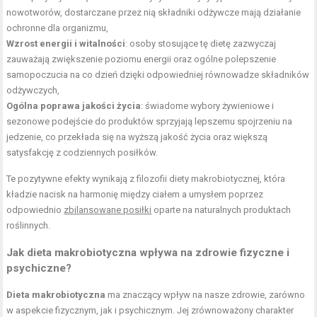
nowotworów, dostarczane przez nią składniki odżywcze mają działanie
ochronne dla organizmu,
Wzrost energii i witalności
: osoby stosujące tę dietę zazwyczaj
zauważają zwiększenie poziomu energii oraz ogólne polepszenie
samopoczucia na co dzień dzięki odpowiedniej równowadze składników
odżywczych,
Ogólna poprawa jakości życia
: świadome wybory żywieniowe i
sezonowe podejście do produktów sprzyjają lepszemu spojrzeniu na
jedzenie, co przekłada się na wyższą jakość życia oraz większą
satysfakcję z codziennych posiłków.
Te pozytywne efekty wynikają z filozofii diety makrobiotycznej, która
kładzie nacisk na harmonię między ciałem a umysłem poprzez
odpowiednio
zbilansowane posiłki
oparte na naturalnych produktach
roślinnych.
Jak dieta makrobiotyczna wpływa na zdrowie fizyczne i
psychiczne?
Dieta makrobiotyczna
ma znaczący wpływ na nasze zdrowie, zarówno
w aspekcie fizycznym, jak i psychicznym. Jej zrównoważony charakter