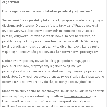
organizmu.
Dlaczego sezonowość i lokalne produkty są ważne?
Sezonowość
oraz
produkty lokalne
odgrywają niezwykle istotną rolę w
diecie makrobiotycznej. Dlaczego jest to tak ważne? Przede wszystkim,
owoce i warzywa zbierane w odpowiednim momencie są znacznie
bardziej odżywcze. Ich wartość witaminowa i mineralna wzrasta, co
przekłada się na
korzyści zdrowotne
dla nas wszystkich. Wybierając
lokalne źródła żywności, ograniczamy też długi transport, który często
wiąże się z koniecznością stosowania
konserwantów
i
pestycydów
.
Dodatkowo wspieramy rozwój lokalnej gospodarki. Kupując od
pobliskich rolników, przyczyniamy się do rozwoju małych
przedsiębiorstw oraz zmniejszamy
ślad węglowy
związany z przewozem
produktów. Co więcej, sezonowe plony zazwyczaj są bardziej przystępne
cenowo niż te sprowadzane z daleka, co sprzyja oszczędnościom.
Stosowanie diety opartej na sezonowych i lokalnych składnikach pozwala
nam cieszyć się
różnorodnością posiłków
.
Urozmaicenie diety
jest
kluczowe dla naszego zdrowia – sezonowe produkty dają nam
możliwość odkrywania nowych smaków i tworzenia interesujących