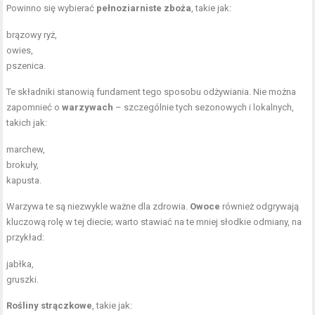
Powinno się wybierać
pełnoziarniste zboża
, takie jak:
brązowy ryż,
owies,
pszenica.
Te składniki stanowią fundament tego sposobu odżywiania. Nie można
zapomnieć o
warzywach
– szczególnie tych sezonowych i lokalnych,
takich jak:
marchew,
brokuły,
kapusta.
Warzywa te są niezwykle ważne dla zdrowia.
Owoce
również odgrywają
kluczową rolę w tej diecie; warto stawiać na te mniej słodkie odmiany, na
przykład:
jabłka,
gruszki.
Rośliny strączkowe
, takie jak: