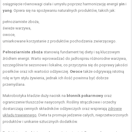
osiągnięcie równowagi ciała i umysłu poprzez harmonizację energii
yin
i
yang
. Opiera się na spożywaniu naturalnych produktów, takich jak:
pełnoziarniste zboża,
świeże warzywa,
owoce,
umiarkowane korzystanie z produktów pochodzenia zwierzęcego.
Pełnoziarniste zboża
stanowią fundament tej diety i są kluczowym
źródłem energii. Warto wprowadzać do jadłospisu różnorodne warzywa,
szczególnie te sezonowe i lokalne, co przyczynia się do poprawy jakości
posiłków oraz ich wartości odżywczej.
Owoce
także odgrywają istotną
rolę w tym stylu żywienia, jednak ich ilość powinna być dobrze
przemyślana.
Makrobiotyka kładzie duży nacisk na
błonnik pokarmowy
oraz
ograniczenie tłuszczów nasyconych. Rośliny strączkowe i orzechy
dostarczają cennych składników odżywczych oraz wspierają
zdrowie
układu trawiennego
. Dieta ta promuje jedzenie całych, nieprzetworzonych
produktów i unikanie sztucznych dodatków.