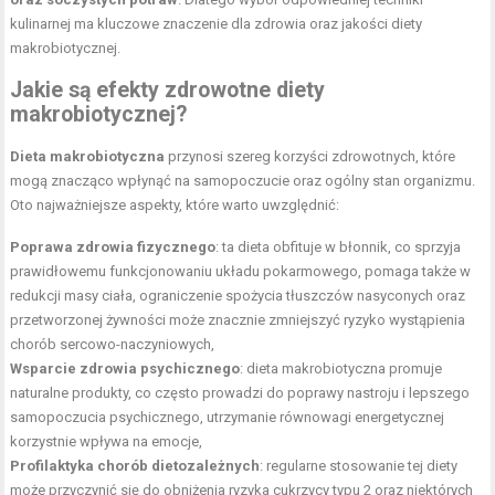
kulinarnej ma kluczowe znaczenie dla zdrowia oraz jakości diety
makrobiotycznej.
Jakie są efekty zdrowotne diety
makrobiotycznej?
Dieta makrobiotyczna
przynosi szereg korzyści zdrowotnych, które
mogą znacząco wpłynąć na samopoczucie oraz ogólny stan organizmu.
Oto najważniejsze aspekty, które warto uwzględnić:
Poprawa zdrowia fizycznego
: ta dieta obfituje w błonnik, co sprzyja
prawidłowemu funkcjonowaniu układu pokarmowego, pomaga także w
redukcji masy ciała, ograniczenie spożycia tłuszczów nasyconych oraz
przetworzonej żywności może znacznie zmniejszyć ryzyko wystąpienia
chorób sercowo-naczyniowych,
Wsparcie zdrowia psychicznego
: dieta makrobiotyczna promuje
naturalne produkty, co często prowadzi do poprawy nastroju i lepszego
samopoczucia psychicznego, utrzymanie równowagi energetycznej
korzystnie wpływa na emocje,
Profilaktyka chorób
dietozależnych
: regularne stosowanie tej diety
może przyczynić się do obniżenia ryzyka cukrzycy typu 2 oraz niektórych