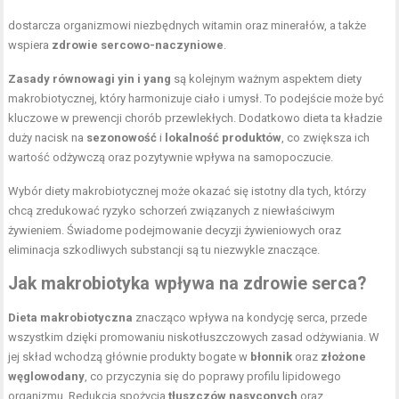
dostarcza organizmowi niezbędnych witamin oraz minerałów, a także
wspiera
zdrowie sercowo-naczyniowe
.
Zasady równowagi yin i yang
są kolejnym ważnym aspektem diety
makrobiotycznej, który harmonizuje ciało i umysł. To podejście może być
kluczowe w prewencji chorób przewlekłych. Dodatkowo dieta ta kładzie
duży nacisk na
sezonowość
i
lokalność produktów
, co zwiększa ich
wartość odżywczą oraz pozytywnie wpływa na samopoczucie.
Wybór diety makrobiotycznej może okazać się istotny dla tych, którzy
chcą zredukować ryzyko schorzeń związanych z niewłaściwym
żywieniem. Świadome podejmowanie decyzji żywieniowych oraz
eliminacja szkodliwych substancji są tu niezwykle znaczące.
Jak makrobiotyka wpływa na zdrowie serca?
Dieta makrobiotyczna
znacząco wpływa na kondycję serca, przede
wszystkim dzięki promowaniu niskotłuszczowych zasad odżywiania. W
jej skład wchodzą głównie produkty bogate w
błonnik
oraz
złożone
węglowodany
, co przyczynia się do poprawy profilu lipidowego
organizmu. Redukcja spożycia
tłuszczów nasyconych
oraz