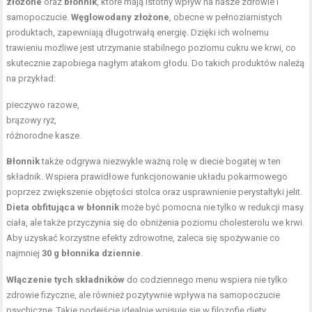
złożone
oraz
błonnik
, które mają istotny wpływ na nasze zdrowie i
samopoczucie.
Węglowodany złożone
, obecne w pełnoziarnistych
produktach, zapewniają długotrwałą energię. Dzięki ich wolnemu
trawieniu możliwe jest utrzymanie stabilnego poziomu cukru we krwi, co
skutecznie zapobiega nagłym atakom głodu. Do takich produktów należą
na przykład:
pieczywo razowe,
brązowy ryż,
różnorodne kasze.
Błonnik
także odgrywa niezwykle ważną rolę w diecie bogatej w ten
składnik. Wspiera prawidłowe funkcjonowanie układu pokarmowego
poprzez zwiększenie objętości stolca oraz usprawnienie perystaltyki jelit.
Dieta obfitująca w błonnik
może być pomocna nie tylko w redukcji masy
ciała, ale także przyczynia się do obniżenia poziomu cholesterolu we krwi.
Aby uzyskać korzystne efekty zdrowotne, zaleca się spożywanie co
najmniej
30 g błonnika dziennie
.
Włączenie tych składników
do codziennego menu wspiera nie tylko
zdrowie fizyczne, ale również pozytywnie wpływa na samopoczucie
psychiczne. Takie podejście idealnie wpisuje się w filozofię diety