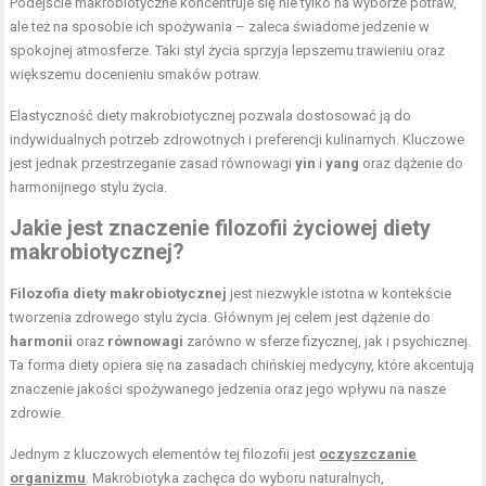
Podejście makrobiotyczne koncentruje się nie tylko na wyborze potraw,
ale też na sposobie ich spożywania – zaleca świadome jedzenie w
spokojnej atmosferze. Taki styl życia sprzyja lepszemu trawieniu oraz
większemu docenieniu smaków potraw.
Elastyczność diety makrobiotycznej pozwala dostosować ją do
indywidualnych potrzeb zdrowotnych i preferencji kulinarnych. Kluczowe
jest jednak przestrzeganie zasad równowagi
yin
i
yang
oraz dążenie do
harmonijnego stylu życia.
Jakie jest znaczenie filozofii życiowej diety
makrobiotycznej?
Filozofia diety makrobiotycznej
jest niezwykle istotna w kontekście
tworzenia zdrowego stylu życia. Głównym jej celem jest dążenie do
harmonii
oraz
równowagi
zarówno w sferze fizycznej, jak i psychicznej.
Ta forma diety opiera się na zasadach chińskiej medycyny, które akcentują
znaczenie jakości spożywanego jedzenia oraz jego wpływu na nasze
zdrowie.
Jednym z kluczowych elementów tej filozofii jest
oczyszczanie
organizmu
. Makrobiotyka zachęca do wyboru naturalnych,