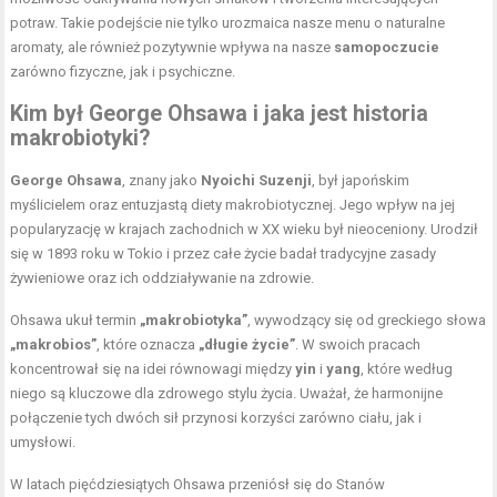
potraw. Takie podejście nie tylko urozmaica nasze menu o naturalne
aromaty, ale również pozytywnie wpływa na nasze
samopoczucie
zarówno fizyczne, jak i psychiczne.
Kim był George Ohsawa i jaka jest historia
makrobiotyki?
George Ohsawa
, znany jako
Nyoichi Suzenji
, był japońskim
myślicielem oraz entuzjastą diety makrobiotycznej. Jego wpływ na jej
popularyzację w krajach zachodnich w XX wieku był nieoceniony. Urodził
się w 1893 roku w Tokio i przez całe życie badał tradycyjne zasady
żywieniowe oraz ich oddziaływanie na zdrowie.
Ohsawa ukuł termin
„makrobiotyka”
, wywodzący się od greckiego słowa
„makrobios”
, które oznacza
„długie życie”
. W swoich pracach
koncentrował się na idei równowagi między
yin
i
yang
, które według
niego są kluczowe dla zdrowego stylu życia. Uważał, że harmonijne
połączenie tych dwóch sił przynosi korzyści zarówno ciału, jak i
umysłowi.
W latach pięćdziesiątych Ohsawa przeniósł się do Stanów