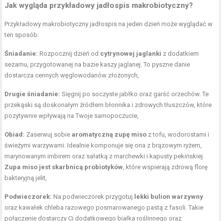
Jak wygląda przykładowy jadłospis makrobiotyczny?
Przykładowy makrobiotyczny jadłospis na jeden dzień może wyglądać w
ten sposób:
Śniadanie:
Rozpocznij dzień od
cytrynowej jaglanki
z dodatkiem
sezamu, przygotowanej na bazie kaszy jaglanej. To pyszne danie
dostarcza cennych węglowodanów złożonych,
Drugie śniadanie:
Sięgnij po soczyste jabłko oraz garść orzechów. Te
przekąski są doskonałym źródłem błonnika i zdrowych tłuszczów, które
pozytywnie wpływają na Twoje samopoczucie,
Obiad:
Zaserwuj sobie
aromatyczną zupę miso
z tofu, wodorostami i
świeżymi warzywami. Idealnie komponuje się ona z brązowym ryżem,
marynowanym imbirem oraz sałatką z marchewki i kapusty pekińskiej.
Zupa miso jest skarbnicą probiotyków
, które wspierają zdrową florę
bakteryjną jelit,
Podwieczorek:
Na podwieczorek przygotuj
lekki bulion warzywny
oraz kawałek chleba razowego posmarowanego pastą z fasoli. Takie
połączenie dostarczy Ci dodatkowego białka roślinnego oraz