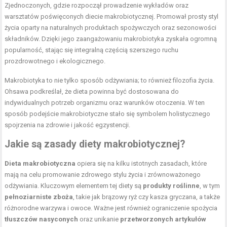
Zjednoczonych, gdzie rozpoczął prowadzenie wykładów oraz
warsztatów poświęconych diecie makrobiotycznej. Promował prosty styl
życia oparty na naturalnych produktach spożywczych oraz sezonowości
składników. Dzięki jego zaangażowaniu makrobiotyka zyskała ogromną
popularność, stając się integralną częścią szerszego ruchu
prozdrowotnego i ekologicznego.
Makrobiotyka to nie tylko sposób odżywiania; to również filozofia życia.
Ohsawa podkreślał, że dieta powinna być dostosowana do
indywidualnych potrzeb organizmu oraz warunków otoczenia. W ten
sposób podejście makrobiotyczne stało się symbolem holistycznego
spojrzenia na zdrowie i jakość egzystencji.
Jakie są zasady diety makrobiotycznej?
Dieta makrobiotyczna
opiera się na kilku istotnych zasadach, które
mają na celu promowanie zdrowego stylu życia i zrównoważonego
odżywiania. Kluczowym elementem tej diety są
produkty roślinne
, w tym
pełnoziarniste zboża
, takie jak brązowy ryż czy kasza gryczana, a także
różnorodne warzywa i owoce. Ważne jest również ograniczenie spożycia
tłuszczów nasyconych
oraz unikanie
przetworzonych artykułów