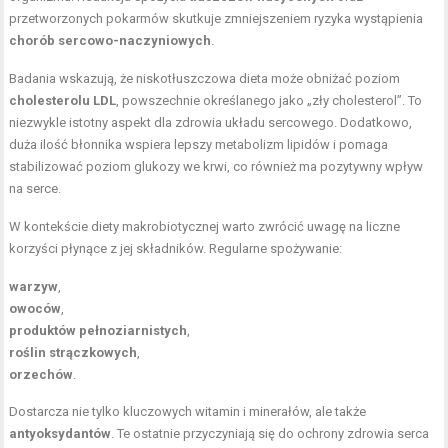
przetworzonych pokarmów skutkuje zmniejszeniem ryzyka wystąpienia
chorób sercowo-naczyniowych
.
Badania wskazują, że niskotłuszczowa dieta może obniżać poziom
cholesterolu LDL
, powszechnie określanego jako „zły cholesterol”. To
niezwykle istotny aspekt dla zdrowia układu sercowego. Dodatkowo,
duża ilość błonnika wspiera lepszy metabolizm lipidów i pomaga
stabilizować poziom glukozy we krwi, co również ma pozytywny wpływ
na serce.
W kontekście diety makrobiotycznej warto zwrócić uwagę na liczne
korzyści płynące z jej składników. Regularne spożywanie:
warzyw
,
owoców
,
produktów pełnoziarnistych
,
roślin strączkowych
,
orzechów
.
Dostarcza nie tylko kluczowych witamin i minerałów, ale także
antyoksydantów
. Te ostatnie przyczyniają się do ochrony zdrowia serca