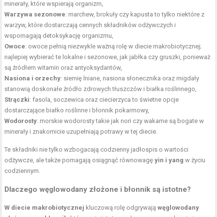
minerały, które wspierają organizm,
Warzywa sezonowe
: marchew, brokuły czy kapusta to tylko niektóre z
warzyw, które dostarczają cennych składników odżywczych i
wspomagają detoksykację organizmu,
Owoce
: owoce pełnią niezwykle ważną rolę w diecie makrobiotycznej;
najlepiej wybierać te lokalne i sezonowe, jak jabłka czy gruszki, ponieważ
są źródłem witamin oraz antyoksydantów,
Nasiona i orzechy
:
siemię lniane
, nasiona słonecznika oraz migdały
stanowią doskonałe źródło zdrowych tłuszczów i białka roślinnego,
Strączki
: fasola, soczewica oraz ciecierzyca to świetne opcje
dostarczające białko roślinne i błonnik pokarmowy,
Wodorosty
: morskie wodorosty takie jak nori czy wakame są bogate w
minerały i znakomicie uzupełniają potrawy w tej diecie.
Te składniki nie tylko wzbogacają codzienny jadłospis o wartości
odżywcze, ale także pomagają osiągnąć równowagę
yin i yang
w życiu
codziennym.
Dlaczego węglowodany złożone i błonnik są istotne?
W diecie makrobiotycznej
kluczową rolę odgrywają
węglowodany