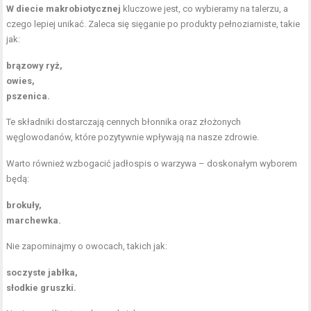
W diecie makrobiotycznej
kluczowe jest, co wybieramy na talerzu, a
czego lepiej unikać. Zaleca się sięganie po produkty pełnoziarniste, takie
jak:
brązowy ryż,
owies,
pszenica.
Te składniki dostarczają cennych błonnika oraz złożonych
węglowodanów, które pozytywnie wpływają na nasze zdrowie.
Warto również wzbogacić jadłospis o warzywa – doskonałym wyborem
będą:
brokuły,
marchewka.
Nie zapominajmy o owocach, takich jak:
soczyste jabłka,
słodkie gruszki.