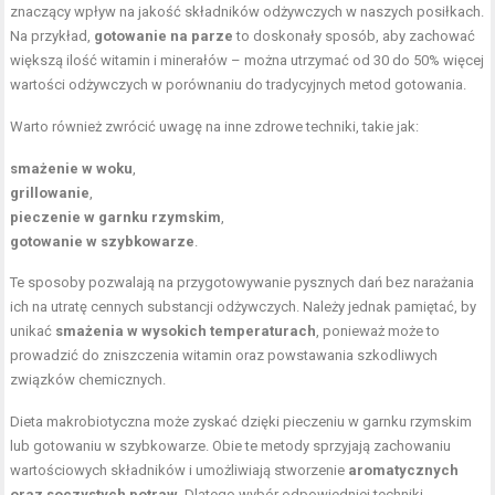
znaczący wpływ na jakość składników odżywczych w naszych posiłkach.
Na przykład,
gotowanie na parze
to doskonały sposób, aby zachować
większą ilość witamin i minerałów – można utrzymać od 30 do 50% więcej
wartości odżywczych w porównaniu do tradycyjnych metod gotowania.
Warto również zwrócić uwagę na inne zdrowe techniki, takie jak:
smażenie w woku
,
grillowanie
,
pieczenie w garnku rzymskim
,
gotowanie w szybkowarze
.
Te sposoby pozwalają na przygotowywanie pysznych dań bez narażania
ich na utratę cennych substancji odżywczych. Należy jednak pamiętać, by
unikać
smażenia w wysokich temperaturach
, ponieważ może to
prowadzić do zniszczenia witamin oraz powstawania szkodliwych
związków chemicznych.
Dieta makrobiotyczna może zyskać dzięki pieczeniu w garnku rzymskim
lub gotowaniu w szybkowarze. Obie te metody sprzyjają zachowaniu
wartościowych składników i umożliwiają stworzenie
aromatycznych
oraz soczystych potraw
. Dlatego wybór odpowiedniej techniki