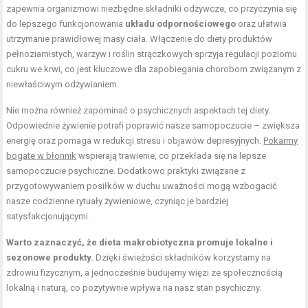
zapewnia organizmowi niezbędne składniki odżywcze, co przyczynia się
do lepszego funkcjonowania
układu odpornościowego
oraz ułatwia
utrzymanie prawidłowej masy ciała. Włączenie do diety produktów
pełnoziarnistych, warzyw i roślin strączkowych sprzyja regulacji poziomu
cukru we krwi, co jest kluczowe dla zapobiegania chorobom związanym z
niewłaściwym odżywianiem.
Nie można również zapominać o psychicznych aspektach tej diety.
Odpowiednie żywienie potrafi poprawić nasze samopoczucie – zwiększa
energię oraz pomaga w redukcji stresu i objawów depresyjnych.
Pokarmy
bogate w błonnik
wspierają trawienie, co przekłada się na lepsze
samopoczucie psychiczne. Dodatkowo praktyki związane z
przygotowywaniem posiłków w duchu uważności mogą wzbogacić
nasze codzienne rytuały żywieniowe, czyniąc je bardziej
satysfakcjonującymi.
Warto zaznaczyć, że dieta makrobiotyczna promuje lokalne i
sezonowe produkty.
Dzięki świeżości składników korzystamy na
zdrowiu fizycznym, a jednocześnie budujemy więzi ze społecznością
lokalną i naturą, co pozytywnie wpływa na nasz stan psychiczny.