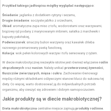
Przykład takiego jadłospisu mógłby wyglądać następująco:
Śniadanie
: jaglanka z dodatkiem cytryny i sezamu,
Drugie śniadanie
: soczyste jabłko z orzechami,
Obiad
: aromatyczna zupa miso z tofu, wodorostami oraz warzywami;
brązowy ryż podany z marynowanym imbirem; sałatka z marchewki i
kapusty pekińskiej,
Podwieczorek
: smaczny bulion warzywny oraz kawałek chleba
razowego posmarowany pastą fasolową,
Kolacja
: wok pełen kolorowych warzyw i tofu serwowany z ryżem.
W diecie makrobiotycznej niezwykle istotne jest również włączenie
roślin
strączkowych
oraz
nasion
. Należy unikać
przetworzonej żywności
,
tłuszczów zwierzęcych
,
mięsa
i
cukru
. Zachowanie równowagi
między różnymi składnikami odżywczymi stanowi klucz do sukcesu tej
diety. Co więcej, warto dostosować ją do indywidualnych potrzeb
organizmu, aby cieszyć się zdrowiem i dobrym samopoczuciem.
Jakie produkty są w diecie makrobiotycznej?
Dieta makrobiotyczna
centralne miejsce zajmują
produkty roślinne
.