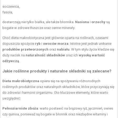
soczewica,
fasola,
dostarczają nie tylko białka, ale także błonnika.
Nasiona
i
orzechy
są
bogate w zdrowe tłuszcze oraz cenne minerały.
Choć dieta makrobiotyczna jest głównie oparta na roślinach, czasami
dopuszcza spożycie
ryb
i
owoców morza
. Istotne jest jednak unikanie
produktów przetworzonych
oraz
nabiału
. W tym stylu życia kładzie się
duży nacisk na
naturalność składników
oraz ich
wysoką wartość
odżywczą
.
Jakie roślinne produkty i naturalne składniki są zalecane?
Dieta makrobiotyczna
opiera się na spożywaniu różnorodnych
roślinnych produktów oraz naturalnych składników, które przyczyniają się
do zdrowia i harmonii organizmu. Oto kluczowe elementy, które warto
uwzględnić:
Pełnoziarniste zboża
: warto postawić na brązowy ryż, jęczmień, owies
czy quinoa, ponieważ są bogate w błonnik oraz niezbędne witaminy i